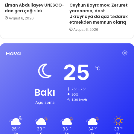
Elman Abdullayev UNESCO-
Ceyhun Bayramov: Zərurət
dan geri çağırıldı
yaranarsa, dost
Ukraynaya da qaz tədarük
Avqust 6, 2026
etməkdən məmnun olarıq
Avqust 6, 2026
Hava
25
℃
Bakı
25º - 25º
90%
1.39 km/h
Açıq səma
25
33
33
34
33
℃
℃
℃
℃
℃
Ca
C
Şb
Bz
Be