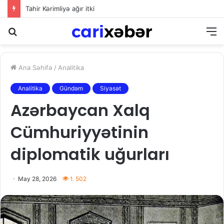
Tahir Kərimliyə ağır itki
Axtarış
M
Ana Səhifə
/
Analitika
Analitika
Gündəm
Siyasət
Azərbaycan Xalq
Cümhuriyyətinin
diplomatik uğurları
May 28, 2026
1. 502