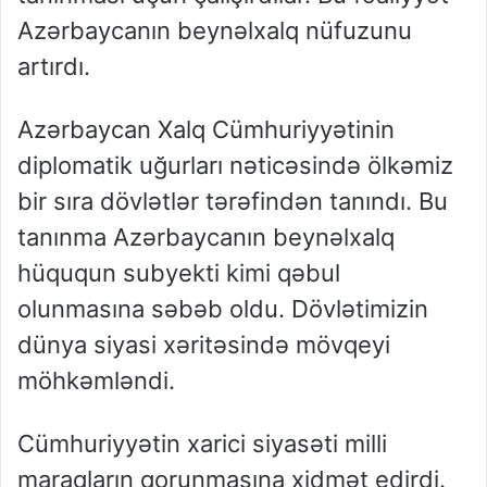
Azərbaycanın beynəlxalq nüfuzunu
artırdı.
Azərbaycan Xalq Cümhuriyyətinin
diplomatik uğurları nəticəsində ölkəmiz
bir sıra dövlətlər tərəfindən tanındı. Bu
tanınma Azərbaycanın beynəlxalq
hüququn subyekti kimi qəbul
olunmasına səbəb oldu. Dövlətimizin
dünya siyasi xəritəsində mövqeyi
möhkəmləndi.
Cümhuriyyətin xarici siyasəti milli
maraqların qorunmasına xidmət edirdi.