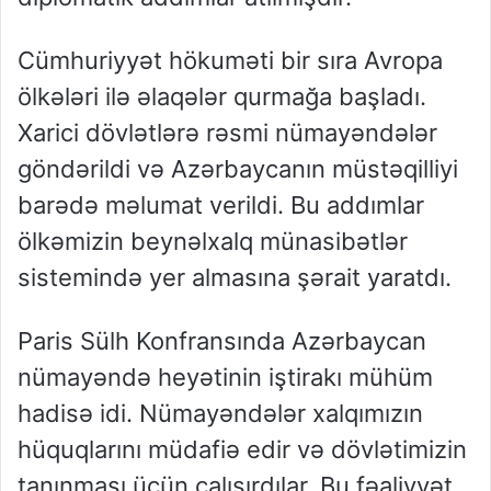
Cümhuriyyət hökuməti bir sıra Avropa
ölkələri ilə əlaqələr qurmağa başladı.
Xarici dövlətlərə rəsmi nümayəndələr
göndərildi və Azərbaycanın müstəqilliyi
barədə məlumat verildi. Bu addımlar
ölkəmizin beynəlxalq münasibətlər
sistemində yer almasına şərait yaratdı.
Paris Sülh Konfransında Azərbaycan
nümayəndə heyətinin iştirakı mühüm
hadisə idi. Nümayəndələr xalqımızın
hüquqlarını müdafiə edir və dövlətimizin
tanınması üçün çalışırdılar. Bu fəaliyyət