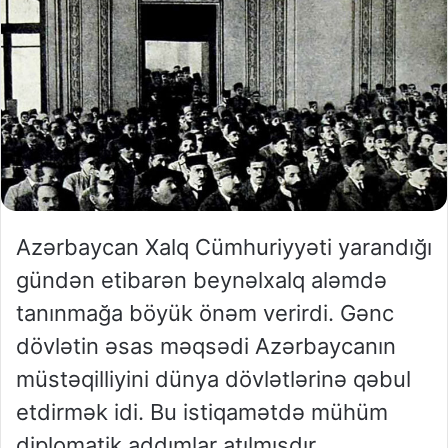
Azərbaycan Xalq Cümhuriyyəti yarandığı
gündən etibarən beynəlxalq aləmdə
tanınmağa böyük önəm verirdi. Gənc
dövlətin əsas məqsədi Azərbaycanın
müstəqilliyini dünya dövlətlərinə qəbul
etdirmək idi. Bu istiqamətdə mühüm
diplomatik addımlar atılmışdır.