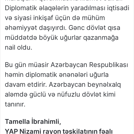
Diplomatik əlaqələrin yaradılması iqtisadi
və siyasi inkişaf üçün də mühüm
əhəmiyyət daşıyırdı. Gənc dövlət qısa
müddətdə böyük uğurlar qazanmağa
nail oldu.
Bu gün müasir Azərbaycan Respublikası
həmin diplomatik ənənələri uğurla
davam etdirir. Azərbaycan beynəlxalq
aləmdə güclü və nüfuzlu dövlət kimi
tanınır.
Tamella İbrahimli,
YAP Nizami rayon təşkilatının fəalı