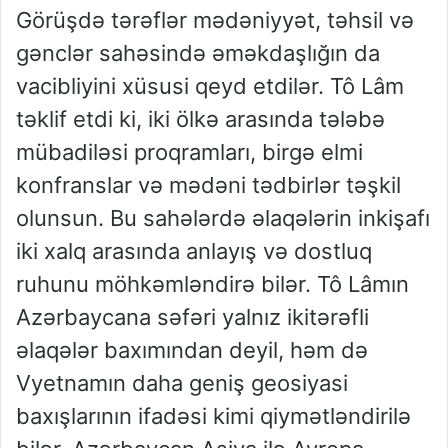
Görüşdə tərəflər mədəniyyət, təhsil və
gənclər sahəsində əməkdaşlığın da
vacibliyini xüsusi qeyd etdilər. Tô Lâm
təklif etdi ki, iki ölkə arasında tələbə
mübadiləsi proqramları, birgə elmi
konfranslar və mədəni tədbirlər təşkil
olunsun. Bu sahələrdə əlaqələrin inkişafı
iki xalq arasında anlayış və dostluq
ruhunu möhkəmləndirə bilər. Tô Lâmın
Azərbaycana səfəri yalnız ikitərəfli
əlaqələr baxımından deyil, həm də
Vyetnamın daha geniş geosiyasi
baxışlarının ifadəsi kimi qiymətləndirilə