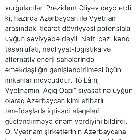
vurğuladılar. Prezident Əliyev qeyd etdi
ki, hazırda Azərbaycan ilə Vyetnam
arasındakı ticarət dövriyyəsi potensiala
uyğun səviyyədə deyil. Neft-qaz, kənd
təsərrüfatı, nəqliyyat-logistika və
alternativ enerji sahələrində
əməkdaşlığın genişləndirilməsi üçün
imkanlar mövcuddur. Tô Lâm,
Vyetnamın “Açıq Qapı” siyasətinə uyğun
olaraq Azərbaycan kimi etibarlı
tərəfdaşlarla iqtisadi əlaqələri
gücləndirməyə önəm verdiyini bildirdi.
O, Vyetnam şirkətlərinin Azərbaycana