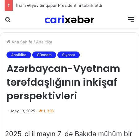
İlham Əliyev Sinqapur Prezidentini təbrik etdi
Axtarış
M
Ana Səhifə
/
Analitika
Analitika
Gündəm
Siyasət
Azərbaycan-Vyetnam
tərəfdaşlığının inkişaf
perspektivləri
May 13, 2025
1. 398
2025-ci il mayın 7-də Bakıda mühüm bir