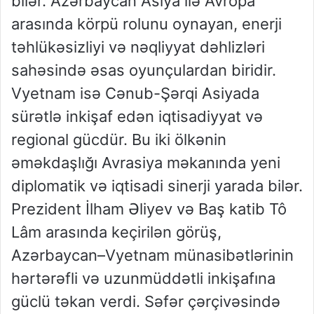
bilər. Azərbaycan Asiya ilə Avropa
arasında körpü rolunu oynayan, enerji
təhlükəsizliyi və nəqliyyat dəhlizləri
sahəsində əsas oyunçulardan biridir.
Vyetnam isə Cənub-Şərqi Asiyada
sürətlə inkişaf edən iqtisadiyyat və
regional gücdür. Bu iki ölkənin
əməkdaşlığı Avrasiya məkanında yeni
diplomatik və iqtisadi sinerji yarada bilər.
Prezident İlham Əliyev və Baş katib Tô
Lâm arasında keçirilən görüş,
Azərbaycan–Vyetnam münasibətlərinin
hərtərəfli və uzunmüddətli inkişafına
güclü təkan verdi. Səfər çərçivəsində