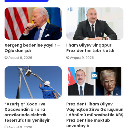
Xərçəng bədəninə yayılır –
İlham Əliyev Sinqapur
Oğlu danışdı
Prezidentini təbrik etdi
Avqust 9, 2026
Avqust 9, 2026
“Azərişıq” Xocalı və
Prezident İlham Əliyev
Xocavəndin bir sıra
Vaşinqton Zirvə Görüşünün
ərazilərində elektrik
ildönümü münasibətilə ABŞ
təsərrüfatını yeniləyir
Prezidentinə məktub
ünvanlayıb
Avqust 9, 2026