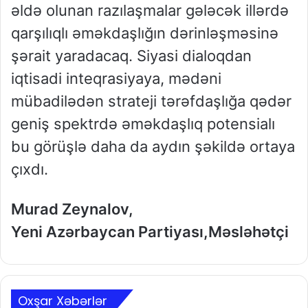
əldə olunan razılaşmalar gələcək illərdə
qarşılıqlı əməkdaşlığın dərinləşməsinə
şərait yaradacaq. Siyasi dialoqdan
iqtisadi inteqrasiyaya, mədəni
mübadilədən strateji tərəfdaşlığa qədər
geniş spektrdə əməkdaşlıq potensialı
bu görüşlə daha da aydın şəkildə ortaya
çıxdı.
Murad Zeynalov,
Yeni Azərbaycan Partiyası,Məsləhətçi
Oxşar Xəbərlər