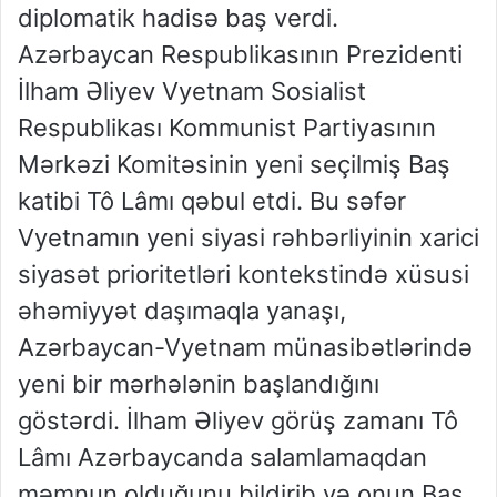
diplomatik hadisə baş verdi.
Azərbaycan Respublikasının Prezidenti
İlham Əliyev Vyetnam Sosialist
Respublikası Kommunist Partiyasının
Mərkəzi Komitəsinin yeni seçilmiş Baş
katibi Tô Lâmı qəbul etdi. Bu səfər
Vyetnamın yeni siyasi rəhbərliyinin xarici
siyasət prioritetləri kontekstində xüsusi
əhəmiyyət daşımaqla yanaşı,
Azərbaycan-Vyetnam münasibətlərində
yeni bir mərhələnin başlandığını
göstərdi. İlham Əliyev görüş zamanı Tô
Lâmı Azərbaycanda salamlamaqdan
məmnun olduğunu bildirib və onun Baş