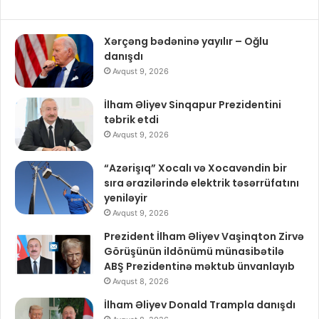
Xərçəng bədəninə yayılır – Oğlu
danışdı
Avqust 9, 2026
İlham Əliyev Sinqapur Prezidentini
təbrik etdi
Avqust 9, 2026
“Azərişıq” Xocalı və Xocavəndin bir
sıra ərazilərində elektrik təsərrüfatını
yeniləyir
Avqust 9, 2026
Prezident İlham Əliyev Vaşinqton Zirvə
Görüşünün ildönümü münasibətilə
ABŞ Prezidentinə məktub ünvanlayıb
Avqust 8, 2026
İlham Əliyev Donald Trampla danışdı