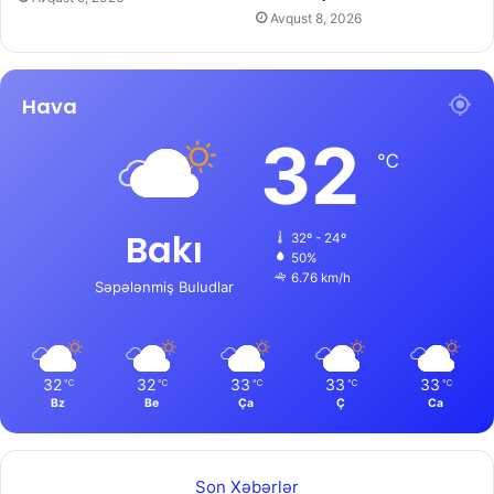
Avqust 8, 2026
Hava
32
℃
Bakı
32º - 24º
50%
6.76 km/h
Səpələnmiş Buludlar
32
32
33
33
33
℃
℃
℃
℃
℃
Bz
Be
Ça
Ç
Ca
Son Xəbərlər