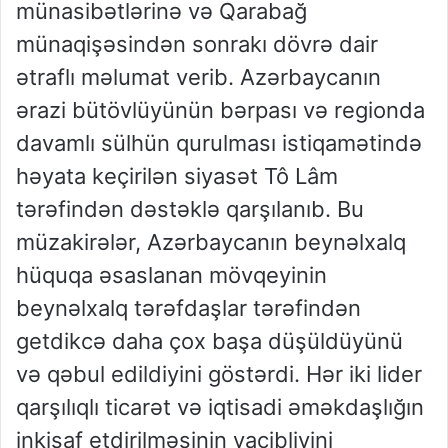
münasibətlərinə və Qarabağ
münaqişəsindən sonrakı dövrə dair
ətraflı məlumat verib. Azərbaycanın
ərazi bütövlüyünün bərpası və regionda
davamlı sülhün qurulması istiqamətində
həyata keçirilən siyasət Tô Lâm
tərəfindən dəstəklə qarşılanıb. Bu
müzakirələr, Azərbaycanın beynəlxalq
hüquqa əsaslanan mövqeyinin
beynəlxalq tərəfdaşlar tərəfindən
getdikcə daha çox başa düşüldüyünü
və qəbul edildiyini göstərdi. Hər iki lider
qarşılıqlı ticarət və iqtisadi əməkdaşlığın
inkişaf etdirilməsinin vacibliyini