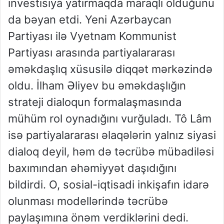
investisiya yatırmaqda maraqlı olduğunu
da bəyan etdi. Yeni Azərbaycan
Partiyası ilə Vyetnam Kommunist
Partiyası arasında partiyalararası
əməkdaşlıq xüsusilə diqqət mərkəzində
oldu. İlham Əliyev bu əməkdaşlığın
strateji dialoqun formalaşmasında
mühüm rol oynadığını vurğuladı. Tô Lâm
isə partiyalararası əlaqələrin yalnız siyasi
dialoq deyil, həm də təcrübə mübadiləsi
baxımından əhəmiyyət daşıdığını
bildirdi. O, sosial-iqtisadi inkişafın idarə
olunması modellərində təcrübə
paylaşımına önəm verdiklərini dedi.