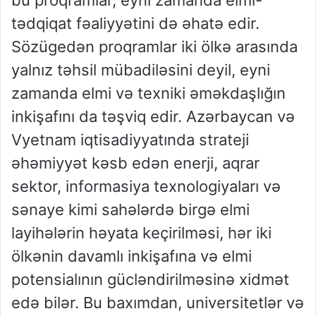
tədqiqat fəaliyyətini də əhatə edir.
Sözügedən proqramlar iki ölkə arasında
yalnız təhsil mübadiləsini deyil, eyni
zamanda elmi və texniki əməkdaşlığın
inkişafını da təşviq edir. Azərbaycan və
Vyetnam iqtisadiyyatında strateji
əhəmiyyət kəsb edən enerji, aqrar
sektor, informasiya texnologiyaları və
sənaye kimi sahələrdə birgə elmi
layihələrin həyata keçirilməsi, hər iki
ölkənin davamlı inkişafına və elmi
potensialının gücləndirilməsinə xidmət
edə bilər. Bu baxımdan, universitetlər və