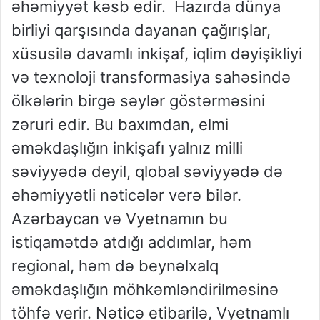
əhəmiyyət kəsb edir. Hazırda dünya
birliyi qarşısında dayanan çağırışlar,
xüsusilə davamlı inkişaf, iqlim dəyişikliyi
və texnoloji transformasiya sahəsində
ölkələrin birgə səylər göstərməsini
zəruri edir. Bu baxımdan, elmi
əməkdaşlığın inkişafı yalnız milli
səviyyədə deyil, qlobal səviyyədə də
əhəmiyyətli nəticələr verə bilər.
Azərbaycan və Vyetnamın bu
istiqamətdə atdığı addımlar, həm
regional, həm də beynəlxalq
əməkdaşlığın möhkəmləndirilməsinə
töhfə verir. Nəticə etibarilə, Vyetnamlı