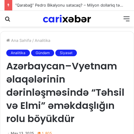
“Qarabağ” Pedro Bikalyonu satacaq? – Milyon dollarlıq təkliflər var
Axtarış
M
Ana Səhifə
/
Analitika
Analitika
Gündəm
Siyasət
Azərbaycan–Vyetnam
əlaqələrinin
dərinləşməsində “Təhsil
və Elmi” əməkdaşlığın
rolu böyükdür
May 13, 2025
1. 805