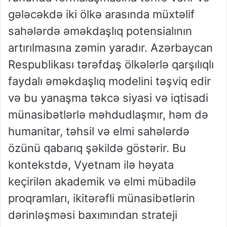
gələcəkdə iki ölkə arasında müxtəlif
sahələrdə əməkdaşlıq potensialının
artırılmasına zəmin yaradır. Azərbaycan
Respublikası tərəfdaş ölkələrlə qarşılıqlı
faydalı əməkdaşlıq modelini təşviq edir
və bu yanaşma təkcə siyasi və iqtisadi
münasibətlərlə məhdudlaşmır, həm də
humanitar, təhsil və elmi sahələrdə
özünü qabarıq şəkildə göstərir. Bu
kontekstdə, Vyetnam ilə həyata
keçirilən akademik və elmi mübadilə
proqramları, ikitərəfli münasibətlərin
dərinləşməsi baxımından strateji