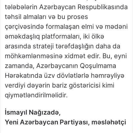
tələbələrin Azərbaycan Respublikasında
təhsil almaları və bu proses
çərçivəsində formalaşan elmi və mədəni
əməkdaşlıq platformaları, iki ölkə
arasında strateji tərəfdaşlığın daha da
möhkəmlənməsinə xidmət edir. Bu, eyni
zamanda, Azərbaycanın Qoşulmama
Hərəkatında üzv dövlətlərlə həmrəyliyə
verdiyi dəyərin bariz göstəricisi kimi
qiymətləndirilməlidir.
İsmayıl Nağızadə,
Yeni Azərbaycan Partiyası, məsləhətçi