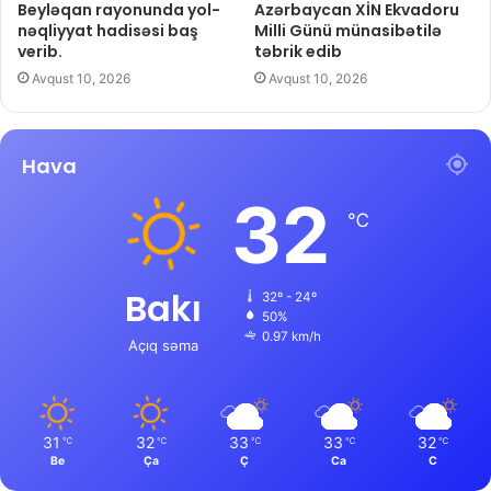
Beyləqan rayonunda yol-
Azərbaycan XİN Ekvadoru
nəqliyyat hadisəsi baş
Milli Günü münasibətilə
verib.
təbrik edib
Avqust 10, 2026
Avqust 10, 2026
Hava
32
℃
Bakı
32º - 24º
50%
0.97 km/h
Açıq səma
31
32
33
33
32
℃
℃
℃
℃
℃
Be
Ça
Ç
Ca
C