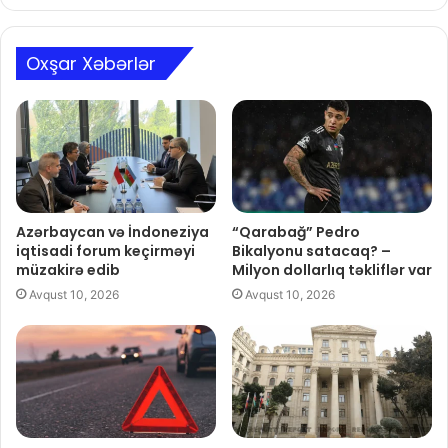
Oxşar Xəbərlər
Azərbaycan və İndoneziya
“Qarabağ” Pedro
iqtisadi forum keçirməyi
Bikalyonu satacaq? –
müzakirə edib
Milyon dollarlıq təkliflər var
Avqust 10, 2026
Avqust 10, 2026