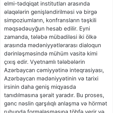
elmi-tədqiqat institutları arasında
əlaqələrin genişləndirilməsi və birgə
simpoziumların, konfransların təşkili
məqsədəuyğun hesab edilir. Eyni
zamanda, tələbə mübadiləsi iki ölkə
arasında mədəniyyətlərarası dialoqun
dərinləşməsində mühüm vasitə kimi
çıxış edir. Vyetnamlı tələbələrin
Azərbaycan cəmiyyətinə inteqrasiyası,
Azərbaycan mədəniyyətinin və tarixi
irsinin daha geniş miqyasda
tanıdılmasına şərait yaradır. Bu proses,
gənc nəslin qarşılıqlı anlaşma və hörmət
ruhunda formalaşmasına töhfə verir və