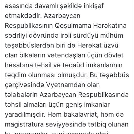
əsasında davamlı şəkildə inkişaf
etməkdədir. Azərbaycan
Respublikasının Qoşulmama Hərəkatına
sədrliyi dövründə irəli sürdüyü mühüm
təşəbbüslərdən biri də Hərəkat üzvü
olan ölkələrin vətəndaşları üçün dövlət
hesabına təhsil və təqaüd imkanlarının
təqdim olunması olmuşdur. Bu təşəbbüs
çərçivəsində Vyetnamdan olan
tələbələrin Azərbaycan Respublikasında
təhsil almaları üçün geniş imkanlar
yaradılmışdır. Həm bakalavriat, həm də
magistratura səviyyəsində tətbiq olunan
bu proqramlar, eyni zamanda elmi-