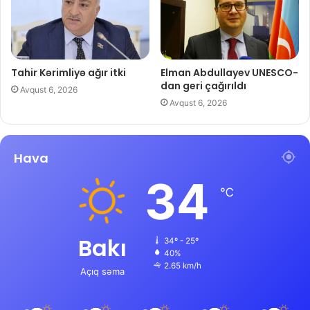
Tahir Kərimliyə ağır itki
Elman Abdullayev UNESCO-
dan geri çağırıldı
Avqust 6, 2026
Avqust 6, 2026
Hava
34
℃
Bakı
34º - 25º
40%
2.65 km/h
Açıq səma