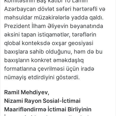
Komitəsinin Baş katibi To Lamın
Azərbaycan dövlət səfəri hərtərəfli və
məhsuldar müzakirələrlə yadda qaldı.
Prezident İlham Əliyevin bəyanatında
əksini tapan istiqamətlər, tərəflərin
qlobal konteksdə oxşar geosiyasi
baxışlara sahib olduğunu, həm də bu
baxışların konkret əməkdaşlıq
formatlarına çevrilməsi üçün iradə
nümayiş etdirdiyini göstərdi.
Ramil Mehdiyev,
Nizami Rayon Sosial-İctimai
Maarifləndirmə İctimai Birliyinin