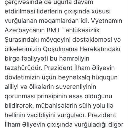
çərçivəsində də uğurla davam
etdirilməsi liderlərin çıxışında xüsusi
vurğulanan məqamlardan idi. Vyetnamın
Azərbaycanın BMT Təhlükəsizlik
Şurasındakı mövqeyini dəstəkləməsi və
ölkələrimizin Qoşulmama Hərəkatındakı
birgə fəaliyyəti bu həmrəliyin
təzahürüdür. Prezident İlham Əliyevin
dövlətimizin üçün beynəlxalq hüququn
aliliyi və ölkələrin suverenliyinin
qorunması prinsipinin əsas olduğunu
bildirərək, mübahisələrin sülh yolu ilə
həllinin vacibliyini vurğuladı. Prezident
İlham Əliyevin çıxışında vurğuladığı digər