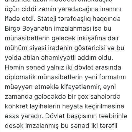
üçün ciddi zəmin yaradacağına inamını
ifadə etdi. Stateji tərəfdaşlıq haqqında
Birgə Bəyanatın imzalanması isə bu
münasibətlərin gələcək inkişafına dair
mühüm siyasi iradənin göstəricisi və bu
yolda atılan əhəmiyyətli addım oldu.
Həmin sənəd yalnız iki dövlət arasında
diplomatik münasibətlərin yeni formatını
müəyyən etməklə kifayətlənmir, eyni
zamanda gələcəkdə bir çox sahələrdə
konkret layihələrin həyata keçirilməsinə
əsas yaradır. Dövlət başçısının təəbirinlə
desək imzalanmış bu sənəd iki tərəfli