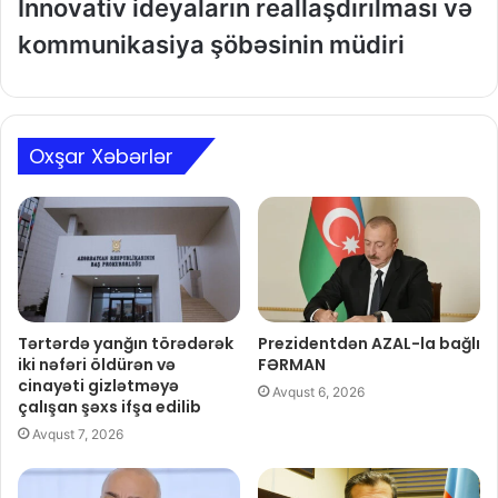
İnnovativ ideyaların reallaşdırılması və
kommunikasiya şöbəsinin müdiri
Oxşar Xəbərlər
Tərtərdə yanğın törədərək
Prezidentdən AZAL-la bağlı
iki nəfəri öldürən və
FƏRMAN
cinayəti gizlətməyə
Avqust 6, 2026
çalışan şəxs ifşa edilib
Avqust 7, 2026