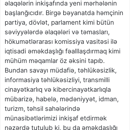
əlaqələrin inkişafında yeni mərhələnin
başlanğıcıdır. Birgə bəyanatda həmçinin
partiya, dövlət, parlament kimi bütün
səviyyələrdə əlaqələri və təmasları,
hökumətlərarası komissiya vasitəsi ilə
iqtisadi əməkdaşlığı fəalllaşdırmaq kimi
mühüm məqamlar öz əksini tapıb.
Bundan savayı müdafiə, təhlükəsizlik,
informasiya təhlükəsizliyi, transmilli
cinayətkarlıq və kibercinayətkarlıqla
mübarizə, habelə, mədəniyyət, idman,
turizm, təhsil sahələrində
münasibətlərimizi inkişaf etdirmək
nəzərdə tutulub ki, bu da əməkdaşlığı