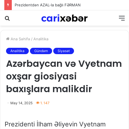
Prezidentdən AZAL-la bağlı FƏRMAN
Axtarış
M
Ana Səhifə
/
Analitika
Analitika
Gündəm
Siyasət
Azərbaycan və Vyetnam
oxşar giosiyasi
baxışlara malikdir
May 14, 2025
1. 147
Prezidenti İlham Əliyevin Vyetnam