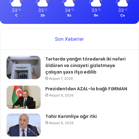
33
33
34
33
33
℃
℃
℃
℃
℃
C
Şb
Bz
Be
Ça
Son Xəbərlər
Tərtərdə yanğın törədərək iki nəfəri
öldürən və cinayəti gizlətməyə
çalışan şəxs ifşa edilib
Avqust 7, 2026
Prezidentdən AZAL-la bağlı FƏRMAN
Avqust 6, 2026
Tahir Kərimliyə ağır itki
Avqust 6, 2026