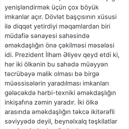
yenişləndirmək üçün çox böyük
imkanlar açır. Dövlət başçısının xüsusi
ilə diqqət yetirdiyi məqamlardan biri
müdafiə sənayesi sahəsində
əməkdaşlığın önə çəkilməsi məsələsi
idi. Prezident İlham Əliyev qeyd etdi ki,
hər iki ölkənin bu sahədə müəyyən
təcrübəyə malik olması bə birgə
müəssisələrin yaradılması imkanları
gələcəkdə hərbi-texniki əməkdaşlığın
inkişafına zəmin yaradır. İki ölkə
arasında əməkdaşlığın təkcə ikitərəfli
səviyyədə deyil, beynəlxalq təşkilatlar