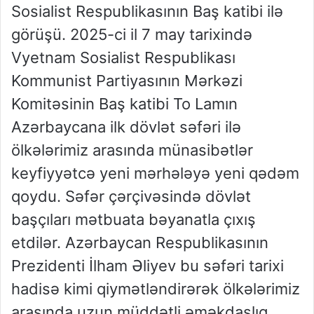
Sosialist Respublikasının Baş katibi ilə
görüşü. 2025-ci il 7 may tarixində
Vyetnam Sosialist Respublikası
Kommunist Partiyasının Mərkəzi
Komitəsinin Baş katibi To Lamın
Azərbaycana ilk dövlət səfəri ilə
ölkələrimiz arasında münasibətlər
keyfiyyətcə yeni mərhələyə yeni qədəm
qoydu. Səfər çərçivəsində dövlət
başçıları mətbuata bəyanatla çıxış
etdilər. Azərbaycan Respublikasının
Prezidenti İlham Əliyev bu səfəri tarixi
hadisə kimi qiymətləndirərək ölkələrimiz
arasında uzun müddətli əməkdaşlıq