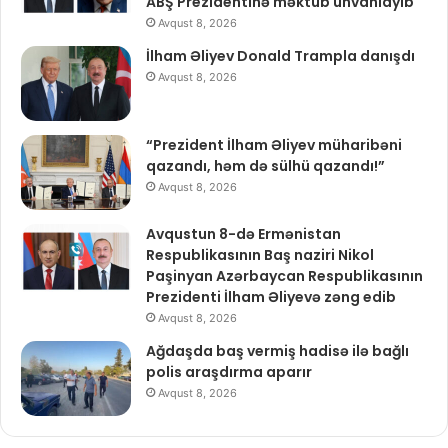
ABŞ Prezidentinə məktub ünvanlayıb
Avqust 8, 2026
İlham Əliyev Donald Trampla danışdı
Avqust 8, 2026
“Prezident İlham Əliyev müharibəni
qazandı, həm də sülhü qazandı!”
Avqust 8, 2026
Avqustun 8-də Ermənistan
Respublikasının Baş naziri Nikol
Paşinyan Azərbaycan Respublikasının
Prezidenti İlham Əliyevə zəng edib
Avqust 8, 2026
Ağdaşda baş vermiş hadisə ilə bağlı
polis araşdırma aparır
Avqust 8, 2026