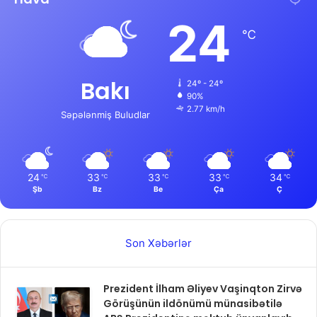
24
℃
Bakı
24º - 24º
90%
2.77 km/h
Səpələnmiş Buludlar
24
33
33
33
34
℃
℃
℃
℃
℃
Şb
Bz
Be
Ça
Ç
Son Xəbərlər
Prezident İlham Əliyev Vaşinqton Zirvə
Görüşünün ildönümü münasibətilə