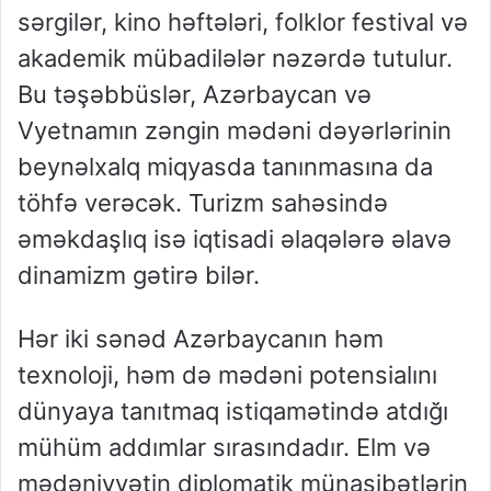
sərgilər, kino həftələri, folklor festival və
akademik mübadilələr nəzərdə tutulur.
Bu təşəbbüslər, Azərbaycan və
Vyetnamın zəngin mədəni dəyərlərinin
beynəlxalq miqyasda tanınmasına da
töhfə verəcək. Turizm sahəsində
əməkdaşlıq isə iqtisadi əlaqələrə əlavə
dinamizm gətirə bilər.
Hər iki sənəd Azərbaycanın həm
texnoloji, həm də mədəni potensialını
dünyaya tanıtmaq istiqamətində atdığı
mühüm addımlar sırasındadır. Elm və
mədəniyyətin diplomatik münasibətlərin