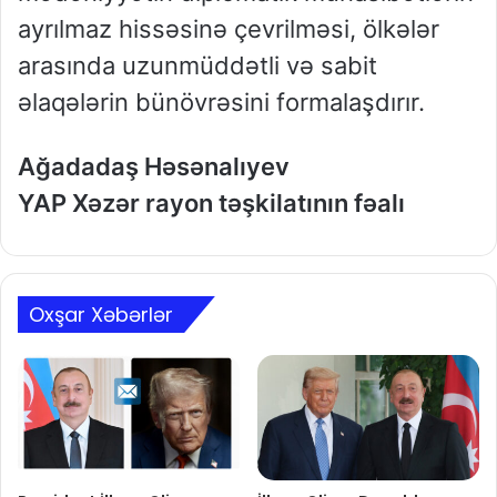
ayrılmaz hissəsinə çevrilməsi, ölkələr
arasında uzunmüddətli və sabit
əlaqələrin bünövrəsini formalaşdırır.
Ağadadaş Həsənalıyev
YAP Xəzər rayon təşkilatının fəalı
Oxşar Xəbərlər