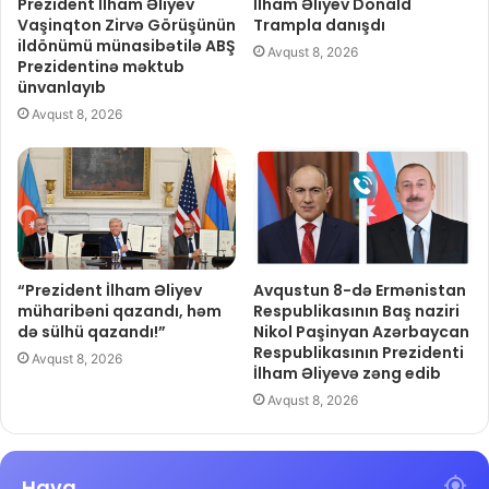
Prezident İlham Əliyev
İlham Əliyev Donald
Vaşinqton Zirvə Görüşünün
Trampla danışdı
ildönümü münasibətilə ABŞ
Avqust 8, 2026
Prezidentinə məktub
ünvanlayıb
Avqust 8, 2026
“Prezident İlham Əliyev
Avqustun 8-də Ermənistan
müharibəni qazandı, həm
Respublikasının Baş naziri
də sülhü qazandı!”
Nikol Paşinyan Azərbaycan
Respublikasının Prezidenti
Avqust 8, 2026
İlham Əliyevə zəng edib
Avqust 8, 2026
Hava