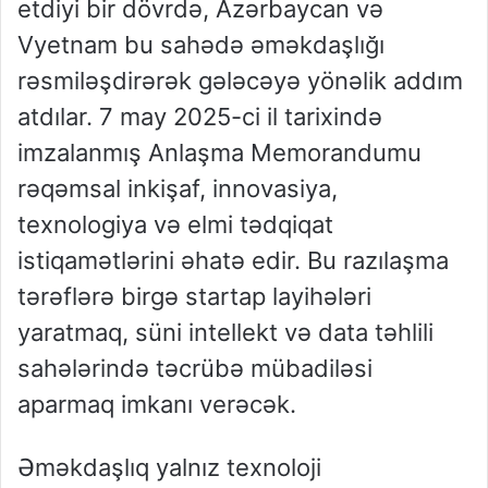
etdiyi bir dövrdə, Azərbaycan və
Vyetnam bu sahədə əməkdaşlığı
rəsmiləşdirərək gələcəyə yönəlik addım
atdılar. 7 may 2025-ci il tarixində
imzalanmış Anlaşma Memorandumu
rəqəmsal inkişaf, innovasiya,
texnologiya və elmi tədqiqat
istiqamətlərini əhatə edir. Bu razılaşma
tərəflərə birgə startap layihələri
yaratmaq, süni intellekt və data təhlili
sahələrində təcrübə mübadiləsi
aparmaq imkanı verəcək.
Əməkdaşlıq yalnız texnoloji