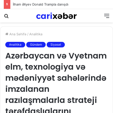
İlham Əliyev Donald Trampla danışdı
Axtarış
M
Ana Səhifə
/
Analitika
Analitika
Gündəm
Siyasət
Azərbaycan və Vyetnam
elm, texnologiya və
mədəniyyət sahələrində
imzalanan
razılaşmalarla strateji
tərəfdaşlıqlarını