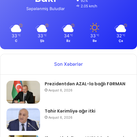
92%
2.05 km/h
Səpələnmiş Buludlar
33
33
34
33
32
℃
℃
℃
℃
℃
C
Şb
Bz
Be
Ça
Son Xəbərlər
Prezidentdən AZAL-la bağlı FƏRMAN
Avqust 6, 2026
Tahir Kərimliyə ağır itki
Avqust 6, 2026