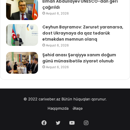
Elman Abdullayev UNESCO-dan geri
çağırıldı
Avqust 6, 2026
Ceyhun Bayramov: Zərurət yaranarsa,
dost Ukraynaya da qaz tədarük
etməkdən məmnun olarıq
Avqust 6, 2026
Şəhid anası Şərqiyyə xanım doğum
günü münasibətilə ziyarət olunub
Avqust 6, 2026
© 2022
carixeber.az
Bütün hüquqları qorunur.
Haqqımızda
Əlaqə
Facebook
Twitter
YouTube
Instagram