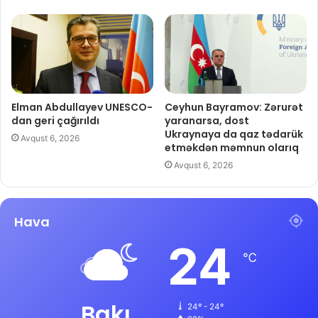
Elman Abdullayev UNESCO-
Ceyhun Bayramov: Zərurət
dan geri çağırıldı
yaranarsa, dost
Ukraynaya da qaz tədarük
Avqust 6, 2026
etməkdən məmnun olarıq
Avqust 6, 2026
Hava
24
℃
Bakı
24º - 24º