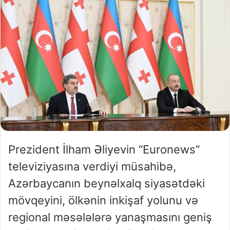
Prezident İlham Əliyevin “Euronews”
televiziyasına verdiyi müsahibə,
Azərbaycanın beynəlxalq siyasətdəki
mövqeyini, ölkənin inkişaf yolunu və
regional məsələlərə yanaşmasını geniş