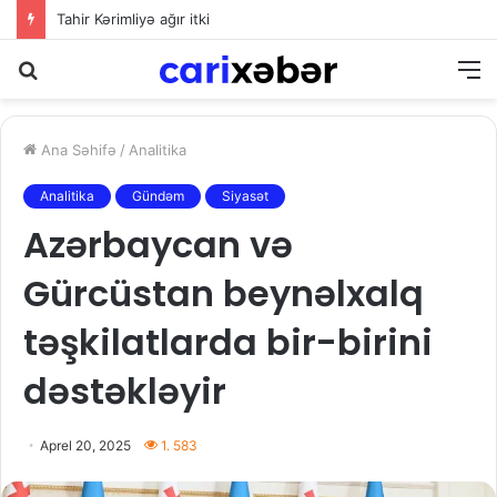
Tahir Kərimliyə ağır itki
Axtarış
M
Ana Səhifə
/
Analitika
Analitika
Gündəm
Siyasət
Azərbaycan və
Gürcüstan beynəlxalq
təşkilatlarda bir-birini
dəstəkləyir
Aprel 20, 2025
1. 583