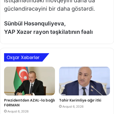
istiqamətindəki mövqeyini daha da
gücləndirəcəyini bir daha göstərdi.
Sünbül Həsənquliyeva,
YAP Xəzər rayon təşkilatının fəalı
Oxşar Xəbərlər
Prezidentdən AZAL-la bağlı
Tahir Kərimliyə ağır itki
FƏRMAN
Avqust 6, 2026
Avqust 6, 2026