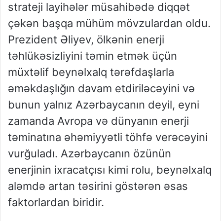
strateji layihələr müsahibədə diqqət
çəkən başqa mühüm mövzulardan oldu.
Prezident Əliyev, ölkənin enerji
təhlükəsizliyini təmin etmək üçün
müxtəlif beynəlxalq tərəfdaşlarla
əməkdaşlığın davam etdiriləcəyini və
bunun yalnız Azərbaycanın deyil, eyni
zamanda Avropa və dünyanın enerji
təminatına əhəmiyyətli töhfə verəcəyini
vurğuladı. Azərbaycanın özünün
enerjinin ixracatçısı kimi rolu, beynəlxalq
aləmdə artan təsirini göstərən əsas
faktorlardan biridir.