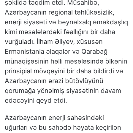
şəkildə təqdim etdi. Müsahibə,
Azərbaycanın regional təhlükəsizlik,
enerji siyasəti və beynəlxalq əməkdaşlıq
kimi məsələlərdəki fəallığını bir daha
vurğuladı. İlham Əliyev, xüsusən
Ermənistanla əlaqələr və Qarabağ
münaqişəsinin həlli məsələsində ölkənin
prinsipial mövqeyini bir daha bildirdi və
Azərbaycanın ərazi bütövlüyünü
qorumağa yönəlmiş siyasətinin davam
edəcəyini qeyd etdi.
Azərbaycanın enerji sahəsindəki
uğurları və bu sahədə həyata keçirilən