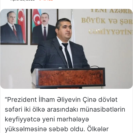
“Prezident İlham Əliyevin Çinə dövlət
səfəri iki ölkə arasındakı münasibətlərin
keyfiyyətcə yeni mərhələyə
yüksəlməsinə səbəb oldu. Ölkələr