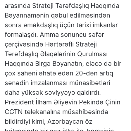
arasında Strateji Tərəfdaşlıq Haqqında
Bəyannamənin qəbul edilməsindən
sonra əməkdaşlıq üçün tarixi imkanlar
formalaşdı. Amma sonuncu səfər
çərçivəsində Hərtərəfli Strateji
Tərəfdaşlıq Əlaqələrinin Qurulması
Haqqında Birgə Bəyanatın, eləcə də bir
çox sahəni əhatə edən 20-dən artıq
sənədin imzalanması münasibətləri
daha yüksək səviyyəyə qaldırdı.
Prezident İlham Əliyevin Pekində Çinin
CGTN telekanalına müsahibəsində
bildirdiyi kimi, Azərbaycan öz
bölgəsində bir çox ölkə ilə, həmçinin