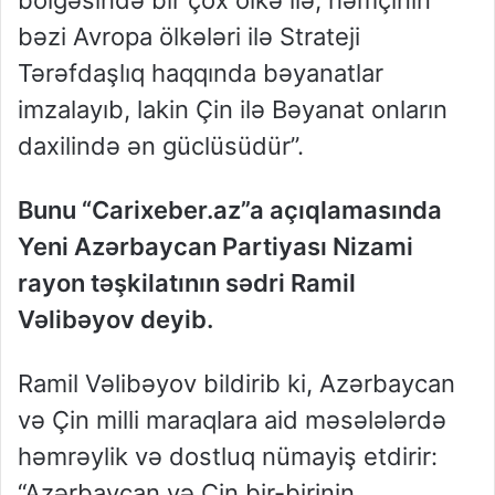
bəzi Avropa ölkələri ilə Strateji
Tərəfdaşlıq haqqında bəyanatlar
imzalayıb, lakin Çin ilə Bəyanat onların
daxilində ən güclüsüdür”.
Bunu “Carixeber.az”a açıqlamasında
Yeni Azərbaycan Partiyası Nizami
rayon təşkilatının sədri Ramil
Vəlibəyov deyib.
Ramil Vəlibəyov bildirib ki, Azərbaycan
və Çin milli maraqlara aid məsələlərdə
həmrəylik və dostluq nümayiş etdirir:
“Azərbaycan və Çin bir-birinin