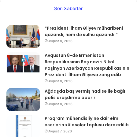
Son Xəbərlər
“Prezident İlham Əliyev müharibəni
qazandı, həm də sülhü qazandı!”
Avqust 8, 2026
Avqustun 8-də Ermənistan
Respublikasının Baş naziri Nikol
Paşinyan Azərbaycan Respublikasının
Prezidenti İlham Əliyevə zəng edib
Avqust 8, 2026
Ağdaşda baş vermiş hadisə ilə bağlı
polis araşdırma aparır
Avqust 8, 2026
Proqram mühəndisliyinə dair elmi
əsərlərin xülasələr toplusu dərc edilib
Avqust 7, 2026