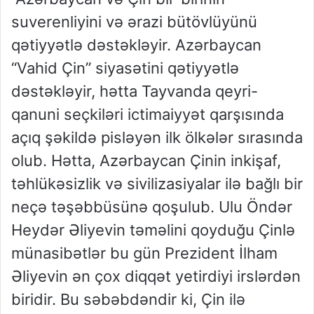
suverenliyini və ərazi bütövlüyünü
qətiyyətlə dəstəkləyir. Azərbaycan
“Vahid Çin” siyasətini qətiyyətlə
dəstəkləyir, hətta Tayvanda qeyri-
qanuni seçkiləri ictimaiyyət qarşısında
açıq şəkildə pisləyən ilk ölkələr sırasında
olub. Hətta, Azərbaycan Çinin inkişaf,
təhlükəsizlik və sivilizasiyalar ilə bağlı bir
neçə təşəbbüsünə qoşulub. Ulu Öndər
Heydər Əliyevin təməlini qoyduğu Çinlə
münasibətlər bu gün Prezident İlham
Əliyevin ən çox diqqət yetirdiyi irslərdən
biridir. Bu səbəbdəndir ki, Çin ilə