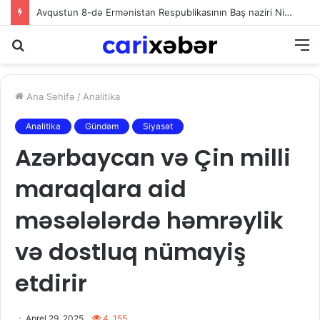
Avqustun 8-də Ermənistan Respublikasının Baş naziri Nikol Paşinyan Azərbaycan Respublikasının Prezidenti İlham Əliyevə zəng edib
Axtarış
M
Ana Səhifə
/
Analitika
Analitika
Gündəm
Siyasət
Azərbaycan və Çin milli
maraqlara aid
məsələlərdə həmrəylik
və dostluq nümayiş
etdirir
Aprel 29, 2025
4. 155