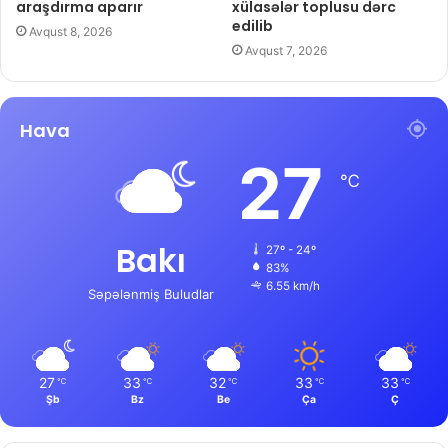
araşdırma aparır
xülasələr toplusu dərc
edilib
Avqust 8, 2026
Avqust 7, 2026
Hava
27
℃
Bakı
27º - 24º
83%
6.55 km/h
Səpələnmiş Buludlar
27
33
32
33
33
℃
℃
℃
℃
℃
Şb
Bz
Be
Ça
Ç