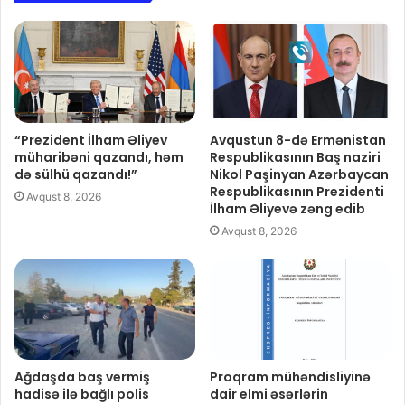
“Prezident İlham Əliyev
Avqustun 8-də Ermənistan
müharibəni qazandı, həm
Respublikasının Baş naziri
də sülhü qazandı!”
Nikol Paşinyan Azərbaycan
Respublikasının Prezidenti
Avqust 8, 2026
İlham Əliyevə zəng edib
Avqust 8, 2026
Ağdaşda baş vermiş
Proqram mühəndisliyinə
hadisə ilə bağlı polis
dair elmi əsərlərin