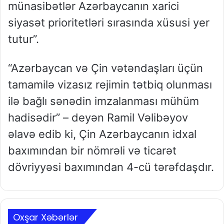
münasibətlər Azərbaycanın xarici
siyasət prioritetləri sırasında xüsusi yer
tutur”.
“Azərbaycan və Çin vətəndaşları üçün
tamamilə vizasız rejimin tətbiq olunması
ilə bağlı sənədin imzalanması mühüm
hadisədir” – deyən Ramil Vəlibəyov
əlavə edib ki, Çin Azərbaycanın idxal
baxımından bir nömrəli və ticarət
dövriyyəsi baxımından 4-cü tərəfdaşdır.
Oxşar Xəbərlər