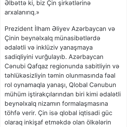
Əlbəttə ki, biz Çin şirkətlərinə
arxalanırıq.»
Prezident İlham Əliyev Azərbaycan və
Çinin beynəlxalq münasibətlərdə
ədalətli və inklüziv yanaşmaya
sadiqliyini vurğulayıb. Azərbaycan
Cənubi Qafqaz regionunda sabitliyin və
təhlükəsizliyin təmin olunmasında fəal
rol oynamaqla yanaşı, Qlobal Cənubun
mühüm iştirakçılarından biri kimi ədalətli
beynəlxalq nizamın formalaşmasına
töhfə verir. Çin isə qlobal iqtisadi güc
olaraq inkişaf etməkdə olan ölkələrin