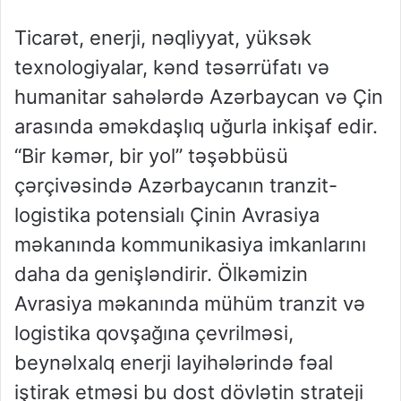
Ticarət, enerji, nəqliyyat, yüksək
texnologiyalar, kənd təsərrüfatı və
humanitar sahələrdə Azərbaycan və Çin
arasında əməkdaşlıq uğurla inkişaf edir.
“Bir kəmər, bir yol” təşəbbüsü
çərçivəsində Azərbaycanın tranzit-
logistika potensialı Çinin Avrasiya
məkanında kommunikasiya imkanlarını
daha da genişləndirir. Ölkəmizin
Avrasiya məkanında mühüm tranzit və
logistika qovşağına çevrilməsi,
beynəlxalq enerji layihələrində fəal
iştirak etməsi bu dost dövlətin strateji