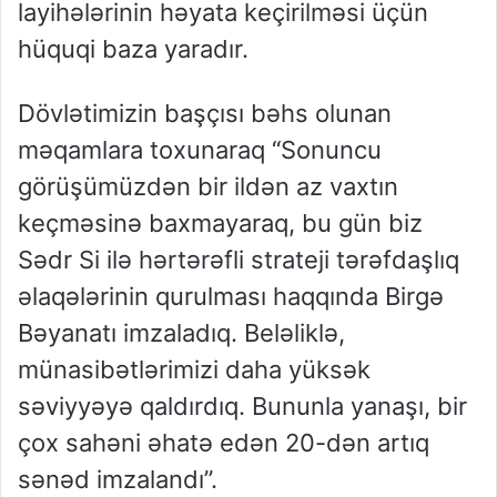
layihələrinin həyata keçirilməsi üçün
hüquqi baza yaradır.
Dövlətimizin başçısı bəhs olunan
məqamlara toxunaraq “Sonuncu
görüşümüzdən bir ildən az vaxtın
keçməsinə baxmayaraq, bu gün biz
Sədr Si ilə hərtərəfli strateji tərəfdaşlıq
əlaqələrinin qurulması haqqında Birgə
Bəyanatı imzaladıq. Beləliklə,
münasibətlərimizi daha yüksək
səviyyəyə qaldırdıq. Bununla yanaşı, bir
çox sahəni əhatə edən 20-dən artıq
sənəd imzalandı”.