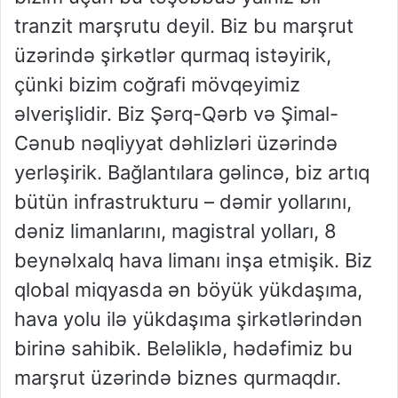
tranzit marşrutu deyil. Biz bu marşrut
üzərində şirkətlər qurmaq istəyirik,
çünki bizim coğrafi mövqeyimiz
əlverişlidir. Biz Şərq-Qərb və Şimal-
Cənub nəqliyyat dəhlizləri üzərində
yerləşirik. Bağlantılara gəlincə, biz artıq
bütün infrastrukturu – dəmir yollarını,
dəniz limanlarını, magistral yolları, 8
beynəlxalq hava limanı inşa etmişik. Biz
qlobal miqyasda ən böyük yükdaşıma,
hava yolu ilə yükdaşıma şirkətlərindən
birinə sahibik. Beləliklə, hədəfimiz bu
marşrut üzərində biznes qurmaqdır.