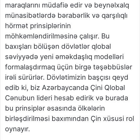
maraqlarını müdafiə edir və beynəlxalq
münasibətlərdə bərabərlik və qarşılıqlı
hörmət prinsiplərinin
möhkəmləndirilməsinə çalışır. Bu
baxışları bölüşən dövlətlər qlobal
səviyyədə yeni əməkdaşlıq modelləri
formalaşdırmaq üçün birgə təşəbbüslər
irəli sürürlər. Dövlətimizin başçısı qeyd
edib ki, biz Azərbaycanda Çini Qlobal
Cənubun lideri hesab edirik və burada
bu prinsiplər əsasında ölkələrin
birləşdirilməsi baxımından Çin xüsusi rol
oynayır.