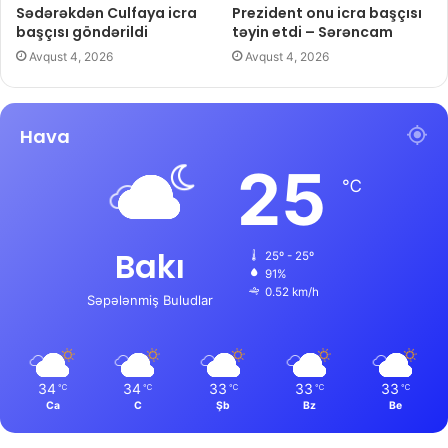
Sədərəkdən Culfaya icra
Prezident onu icra başçısı
başçısı göndərildi
təyin etdi – Sərəncam
Avqust 4, 2026
Avqust 4, 2026
Hava
25
℃
Bakı
25º - 25º
91%
0.52 km/h
Səpələnmiş Buludlar
34
34
33
33
33
℃
℃
℃
℃
℃
Ca
C
Şb
Bz
Be