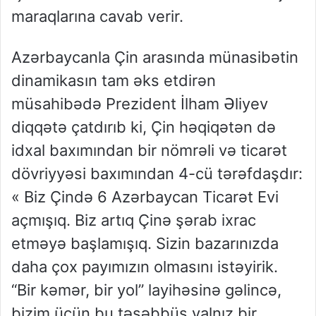
maraqlarına cavab verir.
Azərbaycanla Çin arasında münasibətin
dinamikasın tam əks etdirən
müsahibədə Prezident İlham Əliyev
diqqətə çatdırıb ki, Çin həqiqətən də
idxal baxımından bir nömrəli və ticarət
dövriyyəsi baxımından 4-cü tərəfdaşdır:
« Biz Çində 6 Azərbaycan Ticarət Evi
açmışıq. Biz artıq Çinə şərab ixrac
etməyə başlamışıq. Sizin bazarınızda
daha çox payımızın olmasını istəyirik.
“Bir kəmər, bir yol” layihəsinə gəlincə,
bizim üçün bu təşəbbüs yalnız bir