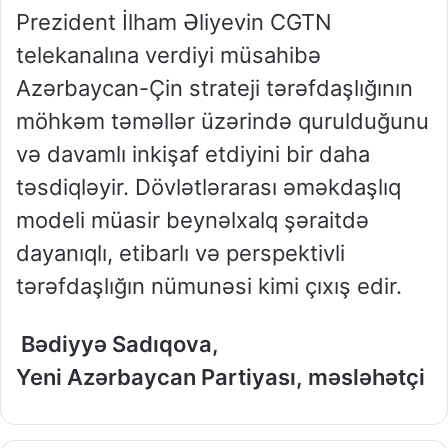
Prezident İlham Əliyevin CGTN
telekanalına verdiyi müsahibə
Azərbaycan-Çin strateji tərəfdaşlığının
möhkəm təməllər üzərində qurulduğunu
və davamlı inkişaf etdiyini bir daha
təsdiqləyir. Dövlətlərarası əməkdaşlıq
modeli müasir beynəlxalq şəraitdə
dayanıqlı, etibarlı və perspektivli
tərəfdaşlığın nümunəsi kimi çıxış edir.
Bədiyyə Sadıqova,
Yeni Azərbaycan Partiyası, məsləhətçi