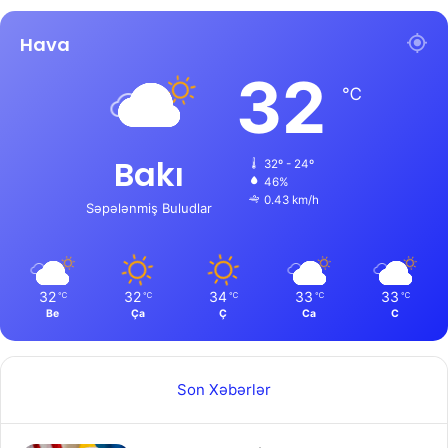
Hava
32
℃
Bakı
32º - 24º
46%
0.43 km/h
Səpələnmiş Buludlar
32
32
34
33
33
℃
℃
℃
℃
℃
Be
Ça
Ç
Ca
C
Son Xəbərlər