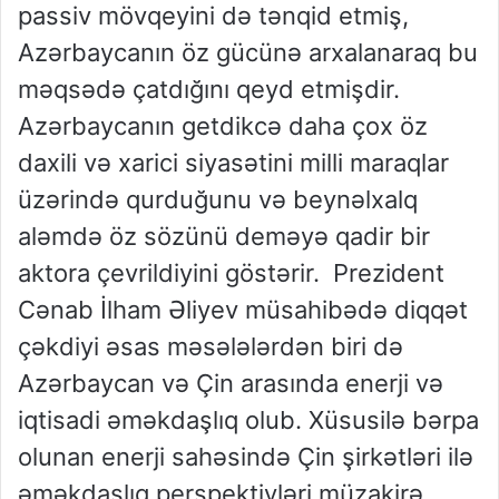
passiv mövqeyini də tənqid etmiş,
Azərbaycanın öz gücünə arxalanaraq bu
məqsədə çatdığını qeyd etmişdir.
Azərbaycanın getdikcə daha çox öz
daxili və xarici siyasətini milli maraqlar
üzərində qurduğunu və beynəlxalq
aləmdə öz sözünü deməyə qadir bir
aktora çevrildiyini göstərir. Prezident
Cənab İlham Əliyev müsahibədə diqqət
çəkdiyi əsas məsələlərdən biri də
Azərbaycan və Çin arasında enerji və
iqtisadi əməkdaşlıq olub. Xüsusilə bərpa
olunan enerji sahəsində Çin şirkətləri ilə
əməkdaşlıq perspektivləri müzakirə