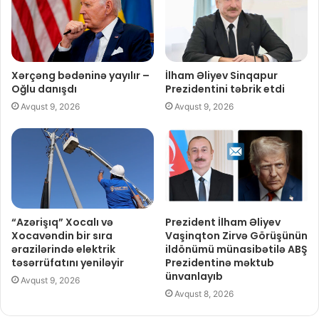
Xərçəng bədəninə yayılır –
İlham Əliyev Sinqapur
Oğlu danışdı
Prezidentini təbrik etdi
Avqust 9, 2026
Avqust 9, 2026
“Azərişıq” Xocalı və
Prezident İlham Əliyev
Xocavəndin bir sıra
Vaşinqton Zirvə Görüşünün
ərazilərində elektrik
ildönümü münasibətilə ABŞ
təsərrüfatını yeniləyir
Prezidentinə məktub
ünvanlayıb
Avqust 9, 2026
Avqust 8, 2026