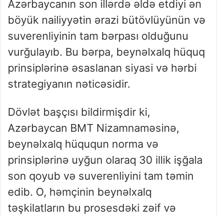
Azərbaycanın son illərdə əldə etdiyi ən
böyük nailiyyətin ərazi bütövlüyünün və
suverenliyinin tam bərpası olduğunu
vurğulayıb. Bu bərpa, beynəlxalq hüquq
prinsiplərinə əsaslanan siyasi və hərbi
strategiyanın nəticəsidir.
Dövlət başçısı bildirmişdir ki,
Azərbaycan BMT Nizamnaməsinə,
beynəlxalq hüququn norma və
prinsiplərinə uyğun olaraq 30 illik işğala
son qoyub və suverenliyini tam təmin
edib. O, həmçinin beynəlxalq
təşkilatların bu prosesdəki zəif və