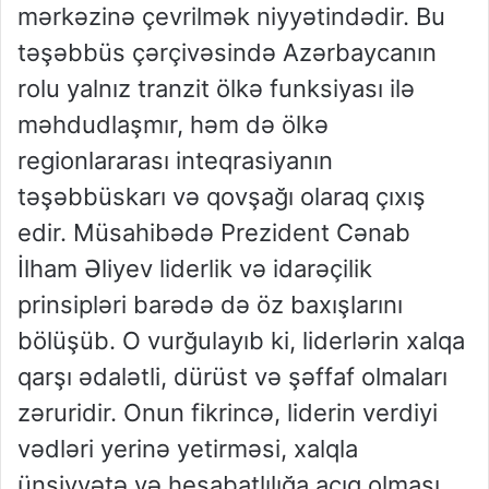
mərkəzinə çevrilmək niyyətindədir. Bu
təşəbbüs çərçivəsində Azərbaycanın
rolu yalnız tranzit ölkə funksiyası ilə
məhdudlaşmır, həm də ölkə
regionlararası inteqrasiyanın
təşəbbüskarı və qovşağı olaraq çıxış
edir. Müsahibədə Prezident Cənab
İlham Əliyev liderlik və idarəçilik
prinsipləri barədə də öz baxışlarını
bölüşüb. O vurğulayıb ki, liderlərin xalqa
qarşı ədalətli, dürüst və şəffaf olmaları
zəruridir. Onun fikrincə, liderin verdiyi
vədləri yerinə yetirməsi, xalqla
ünsiyyətə və hesabatlılığa açıq olması