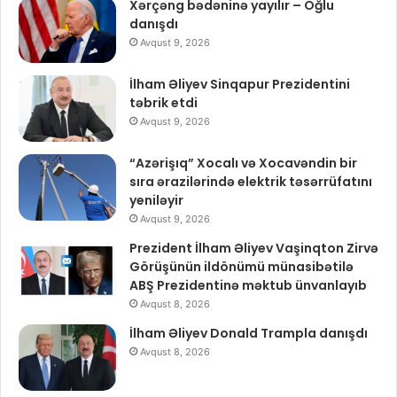
Xərçəng bədəninə yayılır – Oğlu
danışdı
Avqust 9, 2026
İlham Əliyev Sinqapur Prezidentini
təbrik etdi
Avqust 9, 2026
“Azərişıq” Xocalı və Xocavəndin bir
sıra ərazilərində elektrik təsərrüfatını
yeniləyir
Avqust 9, 2026
Prezident İlham Əliyev Vaşinqton Zirvə
Görüşünün ildönümü münasibətilə
ABŞ Prezidentinə məktub ünvanlayıb
Avqust 8, 2026
İlham Əliyev Donald Trampla danışdı
Avqust 8, 2026