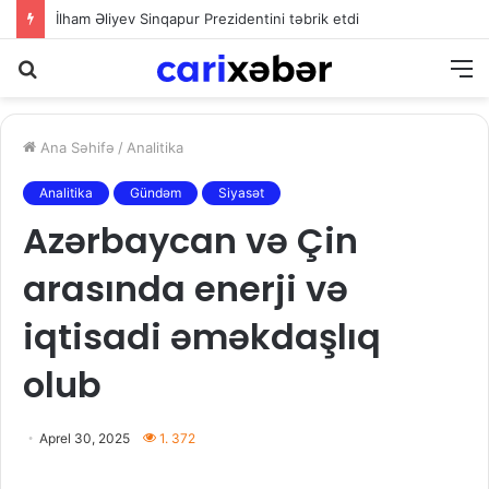
İlham Əliyev Sinqapur Prezidentini təbrik etdi
Axtarış
M
Ana Səhifə
/
Analitika
Analitika
Gündəm
Siyasət
Azərbaycan və Çin
arasında enerji və
iqtisadi əməkdaşlıq
olub
Aprel 30, 2025
1. 372