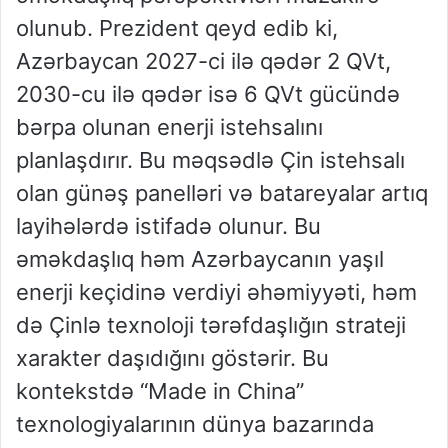
olunub. Prezident qeyd edib ki,
Azərbaycan 2027-ci ilə qədər 2 QVt,
2030-cu ilə qədər isə 6 QVt gücündə
bərpa olunan enerji istehsalını
planlaşdırır. Bu məqsədlə Çin istehsalı
olan günəş panelləri və batareyalar artıq
layihələrdə istifadə olunur. Bu
əməkdaşlıq həm Azərbaycanın yaşıl
enerji keçidinə verdiyi əhəmiyyəti, həm
də Çinlə texnoloji tərəfdaşlığın strateji
xarakter daşıdığını göstərir. Bu
kontekstdə “Made in China”
texnologiyalarının dünya bazarında