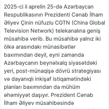
2025-ci il aprelin 25-də Azərbaycan
Respublikasının Prezidenti Cənab İlham
Əliyev Çinin nüfuzlu CGTN (China Global
Television Network) telekanalına geniş
müsahibə verib. Bu müsahibə yalnız iki
ölkə arasındakı münasibətlər
baxımından deyil, eyni zamanda
Azərbaycanın beynəlxalq siyasətdəki
yeri, post-münaqişə dövrü strategiyası
və dayanıqlı inkişaf istiqamətindəki
planları baxımından da mühüm
əhəmiyyət daşıyır. Prezident Cənab
İlham Əliyev müsahibəsində