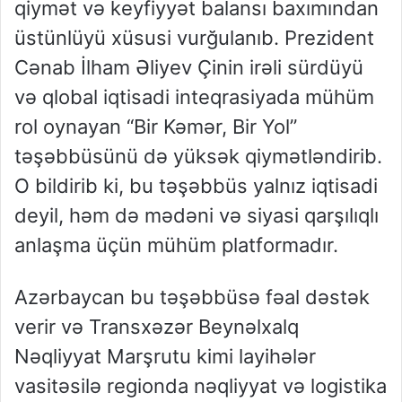
qiymət və keyfiyyət balansı baxımından
üstünlüyü xüsusi vurğulanıb. Prezident
Cənab İlham Əliyev Çinin irəli sürdüyü
və qlobal iqtisadi inteqrasiyada mühüm
rol oynayan “Bir Kəmər, Bir Yol”
təşəbbüsünü də yüksək qiymətləndirib.
O bildirib ki, bu təşəbbüs yalnız iqtisadi
deyil, həm də mədəni və siyasi qarşılıqlı
anlaşma üçün mühüm platformadır.
Azərbaycan bu təşəbbüsə fəal dəstək
verir və Transxəzər Beynəlxalq
Nəqliyyat Marşrutu kimi layihələr
vasitəsilə regionda nəqliyyat və logistika