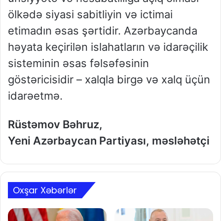
ölkədə siyasi sabitliyin və ictimai
etimadın əsas şərtidir. Azərbaycanda
həyata keçirilən islahatların və idarəçilik
sisteminin əsas fəlsəfəsinin
göstəricisidir – xalqla birgə və xalq üçün
idarəetmə.
Rüstəmov Bəhruz,
Yeni Azərbaycan Partiyası, məsləhətçi
Oxşar Xəbərlər