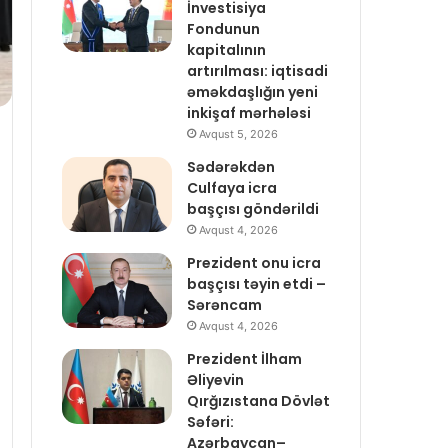
İnvestisiya
Fondunun
kapitalının
artırılması: iqtisadi
əməkdaşlığın yeni
inkişaf mərhələsi
Avqust 5, 2026
Sədərəkdən
Culfaya icra
başçısı göndərildi
Avqust 4, 2026
Prezident onu icra
başçısı təyin etdi –
Sərəncam
Avqust 4, 2026
Prezident İlham
Əliyevin
Qırğızıstana Dövlət
Səfəri:
Azərbaycan–