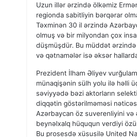
Uzun illər ərzində ölkəmiz Ermən
regionda sabitliyin bərqərar olm
Təxminən 30 il ərzində Azərbaycan
olmuş və bir milyondan çox ins
düşmüşdür. Bu müddət ərzində be
və qətnamələr isə əksər hallard
Prezident İlham Əliyev vurğulamı
münaqişənin sülh yolu ilə həlli 
səviyyədə bəzi aktorların selekt
diqqətin göstərilməməsi nəticə
Azərbaycan öz suverenliyini və
beynəlxalq hüququn verdiyi özü
Bu prosesdə xüsusilə United Na