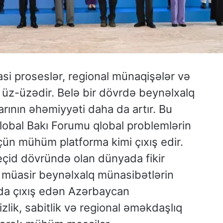
i proseslər, regional münaqişələr və
ilə üz-üzədir. Belə bir dövrdə beynəlxalq
rının əhəmiyyəti daha da artır. Bu
Qlobal Bakı Forumu qlobal problemlərin
çün mühüm platforma kimi çıxış edir.
çid dövründə olan dünyada fikir
ı” müasir beynəlxalq münasibətlərin
umda çıxış edən Azərbaycan
zlik, sabitlik və regional əməkdaşlıq