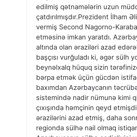
edilmiş qətnamələrin uzun müdd
çatdırılmışdır.Prezident İlham Əl
vermiş Second Nagorno-Karabakh
etməsinə imkan yaratdı. Azərba
altında olan əraziləri azad edərə
başçısı vurğuladı ki, əgər sülh yo
beynəlxalq hüquq sizin tərəfini
bərpa etmək üçün gücdən istifa
baxımdan Azərbaycanın təcrübə
sistemində nadir nümunə kimi qiy
çıxışında həmçinin qeyd etmişdi
ərazilərini azad etmiş, daha sonr
regionda sülhə nail olmaq istiq