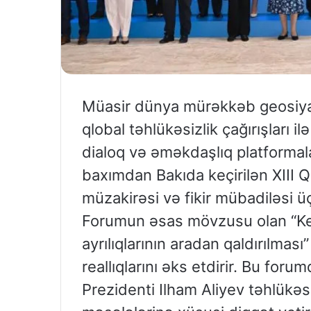
Müasir dünya mürəkkəb geosiyas
qlobal təhlükəsizlik çağırışları 
dialoq və əməkdaşlıq platformala
baxımdan Bakıda keçirilən XIII 
müzakirəsi və fikir mübadiləsi ü
Forumun əsas mövzusu olan “Ke
ayrılıqlarının aradan qaldırılmas
reallıqlarını əks etdirir. Bu for
Prezidenti Ilham Aliyev təhlükəsi