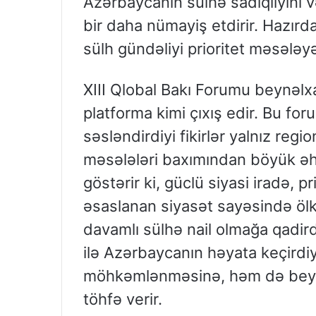
Azərbaycanın sülhə sadiqliyini v
bir daha nümayiş etdirir. Hazırd
sülh gündəliyi prioritet məsələyə
XIII Qlobal Bakı Forumu beynəl
platforma kimi çıxış edir. Bu fo
səsləndirdiyi fikirlər yalnız regi
məsələləri baxımından böyük əhə
göstərir ki, güclü siyasi iradə,
əsaslanan siyasət sayəsində ölk
davamlı sülhə nail olmağa qadirdi
ilə Azərbaycanın həyata keçirdiy
möhkəmlənməsinə, həm də beyn
töhfə verir.