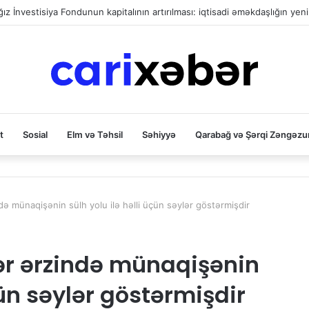
z İnvestisiya Fondunun kapitalının artırılması: iqtisadi əməkdaşlığın yeni
t
Sosial
Elm və Təhsil
Səhiyyə
Qarabağ və Şərqi Zəngəzu
də münaqişənin sülh yolu ilə həlli üçün səylər göstərmişdir
ər ərzində münaqişənin
çün səylər göstərmişdir