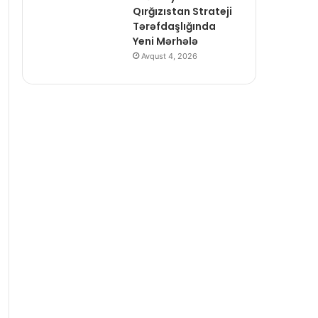
Qırğızıstan Strateji
Tərəfdaşlığında
Yeni Mərhələ
Avqust 4, 2026