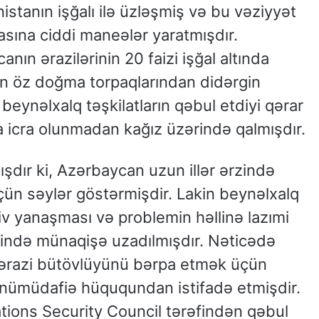
istanın işğalı ilə üzləşmiş və bu vəziyyət
asına ciddi maneələr yaratmışdır.
ın ərazilərinin 20 faizi işğal altında
an öz doğma torpaqlarından didərgin
ynəlxalq təşkilatların qəbul etdiyi qərar
a icra olunmadan kağız üzərində qalmışdır.
şdır ki, Azərbaycan uzun illər ərzində
üçün səylər göstərmişdir. Lakin beynəlxalq
iv yanaşması və problemin həllinə lazımi
sində münaqişə uzadılmışdır. Nəticədə
 ərazi bütövlüyünü bərpa etmək üçün
nümüdafiə hüququndan istifadə etmişdir.
tions Security Council tərəfindən qəbul