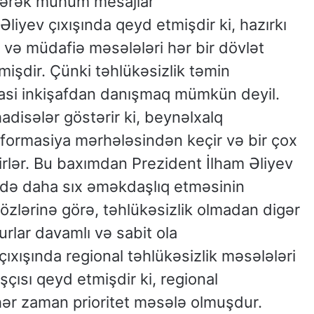
irərək mühüm mesajlar
liyev çıxışında qeyd etmişdir ki, hazırkı
k və müdafiə məsələləri hər bir dövlət
lmişdir. Çünki təhlükəsizlik təmin
iyasi inkişafdan danışmaq mümkün deyil.
disələr göstərir ki, beynəlxalq
sformasiya mərhələsindən keçir və bir çox
şirlər. Bu baxımdan Prezident İlham Əliyev
ində daha sıx əməkdaşlıq etməsinin
sözlərinə görə, təhlükəsizlik olmadan digər
rlar davamlı və sabit ola
çıxışında regional təhlükəsizlik məsələləri
çısı qeyd etmişdir ki, regional
hər zaman prioritet məsələ olmuşdur.