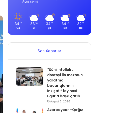
Açıq səma
34
33
34
34
32
℃
℃
℃
℃
℃
Ca
C
Şb
Bz
Be
Son Xəbərlər
“Süni intellekt
dəstəyi ilə məzmun
yaratma
bacarıqlarının
inkişafı” layihəsi
uğurla başa çatıb
Avqust 5, 2026
Azərbaycan–Qırğız