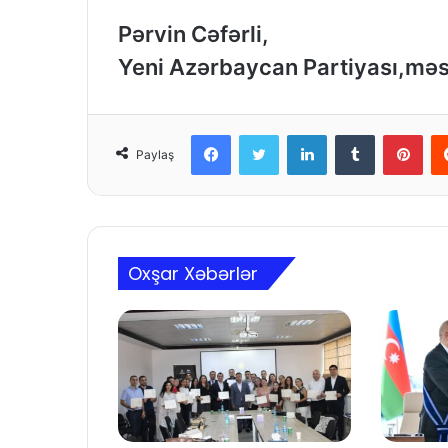
Pərvin Cəfərli,
Yeni Azərbaycan Partiyası,məs
Facebook
Twitter
LinkedIn
Tumblr
Pinterest
Paylaş
Oxşar Xəbərlər