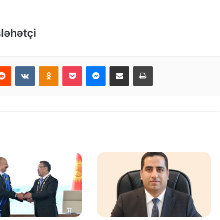
ləhətçi
Reddit
VKontakte
Odnoklassniki
Pocket
Messenger
Email ilə paylaş
Print