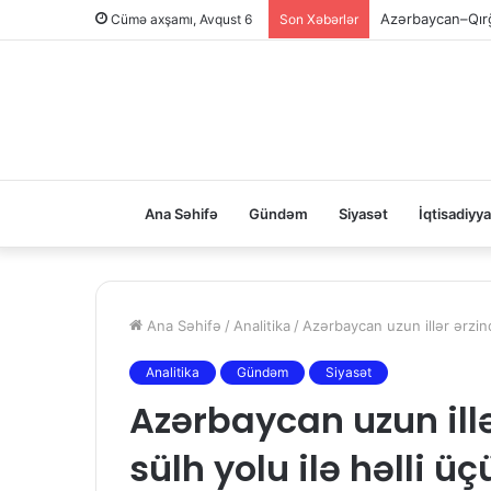
Azərbaycan–Qırğı
Cümə axşamı, Avqust 6
Son Xəbərlər
Ana Səhifə
Gündəm
Siyasət
İqtisadiyya
Ana Səhifə
/
Analitika
/
Azərbaycan uzun illər ərzin
Analitika
Gündəm
Siyasət
Azərbaycan uzun ill
sülh yolu ilə həlli ü