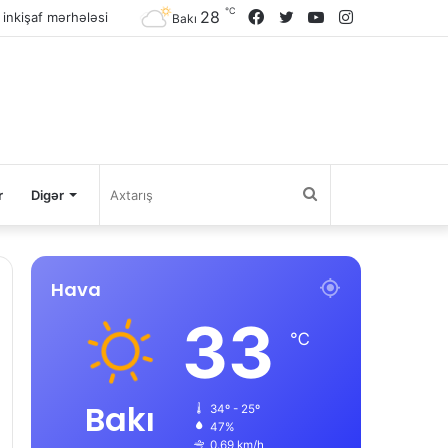
℃
28
Facebook
Twitter
YouTube
Instagram
 inkişaf mərhələsi
Bakı
Axtarış
r
Digər
Hava
33
℃
Bakı
34º - 25º
47%
0.69 km/h