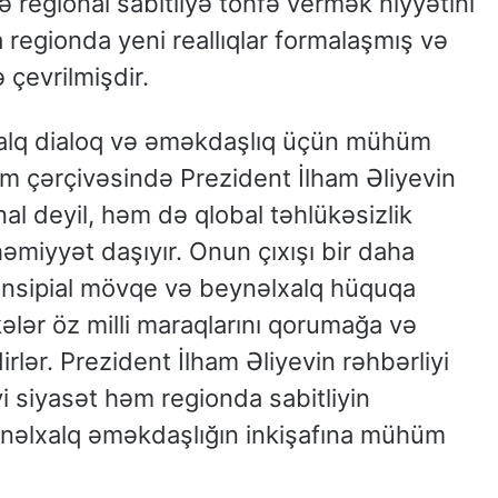
ə regional sabitliyə töhfə vermək niyyətini
a regionda yeni reallıqlar formalaşmış və
 çevrilmişdir.
xalq dialoq və əməkdaşlıq üçün mühüm
rum çərçivəsində Prezident İlham Əliyevin
onal deyil, həm də qlobal təhlükəsizlik
miyyət daşıyır. Onun çıxışı bir daha
 prinsipial mövqe və beynəlxalq hüquqa
ələr öz milli maraqlarını qorumağa və
rlər. Prezident İlham Əliyevin rəhbərliyi
i siyasət həm regionda sabitliyin
əlxalq əməkdaşlığın inkişafına mühüm