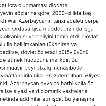
ət icra olunmaması diqqətə
iyevin sözlərinə görə, 2020-ci ildə baş
 War Azərbaycanın tarixi ədaləti bərpa
ycan Ordusu qısa müddət ərzində işğal
k ölkənin suverenliyini təmin etdi. Dövlət
lu ilə həll imkanları tükənirsə və
zdədirsə, dövlət öz ərazi bütövlüyünü
də etmək hüququna malikdir. Bu
si müasir beynəlxalq münasibətlər
mətləndirilə bilər.Prezident İlham Əliyev
r ki, Azərbaycan əvvəlcə hərbi yolla öz
a isə siyasi və diplomatik vasitələrlə
amətində addımlar atmışdır. Bu yanaşma