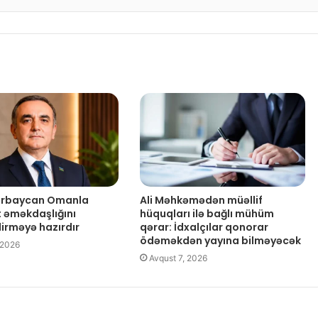
zərbaycan Omanla
Ali Məhkəmədən müəllif
t əməkdaşlığını
hüquqları ilə bağlı mühüm
dirməyə hazırdır
qərar: İdxalçılar qonorar
ödəməkdən yayına bilməyəcək
 2026
Avqust 7, 2026