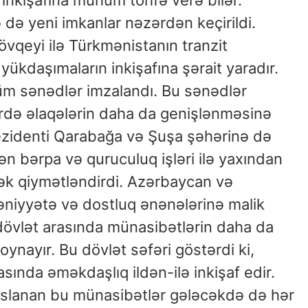
 də yeni imkanlar nəzərdən keçirildi.
övqeyi ilə Türkmənistanın tranzit
yükdaşımaların inkişafına şərait yaradır.
üm sənədlər imzalandı. Bu sənədlər
ərdə əlaqələrin daha da genişlənməsinə
ezidenti Qarabağa və Şuşa şəhərinə də
lən bərpa və quruculuq işləri ilə yaxından
sək qiymətləndirdi. Azərbaycan və
əniyyətə və dostluq ənənələrinə malik
i dövlət arasında münasibətlərin daha da
ayır. Bu dövlət səfəri göstərdi ki,
ında əməkdaşlıq ildən-ilə inkişaf edir.
saslanan bu münasibətlər gələcəkdə də hər