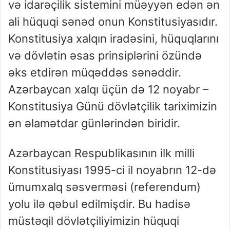
və idarəçilik sistemini müəyyən edən ən
ali hüquqi sənəd onun Konstitusiyasıdır.
Konstitusiya xalqın iradəsini, hüquqlarını
və dövlətin əsas prinsiplərini özündə
əks etdirən müqəddəs sənəddir.
Azərbaycan xalqı üçün də 12 noyabr –
Konstitusiya Günü dövlətçilik tariximizin
ən əlamətdar günlərindən biridir.
Azərbaycan Respublikasının ilk milli
Konstitusiyası 1995-ci il noyabrın 12-də
ümumxalq səsverməsi (referendum)
yolu ilə qəbul edilmişdir. Bu hadisə
müstəqil dövlətçiliyimizin hüquqi