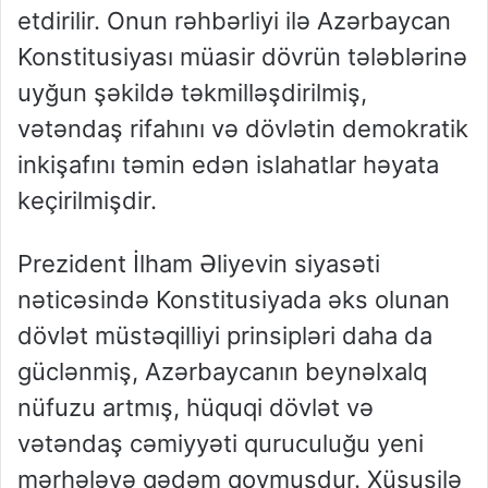
etdirilir. Onun rəhbərliyi ilə Azərbaycan
Konstitusiyası müasir dövrün tələblərinə
uyğun şəkildə təkmilləşdirilmiş,
vətəndaş rifahını və dövlətin demokratik
inkişafını təmin edən islahatlar həyata
keçirilmişdir.
Prezident İlham Əliyevin siyasəti
nəticəsində Konstitusiyada əks olunan
dövlət müstəqilliyi prinsipləri daha da
güclənmiş, Azərbaycanın beynəlxalq
nüfuzu artmış, hüquqi dövlət və
vətəndaş cəmiyyəti quruculuğu yeni
mərhələyə qədəm qoymuşdur. Xüsusilə