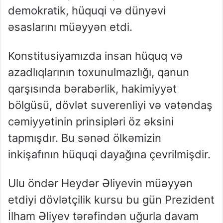
demokratik, hüquqi və dünyəvi
əsaslarını müəyyən etdi.
Konstitusiyamızda insan hüquq və
azadlıqlarının toxunulmazlığı, qanun
qarşısında bərabərlik, hakimiyyət
bölgüsü, dövlət suverenliyi və vətəndaş
cəmiyyətinin prinsipləri öz əksini
tapmışdır. Bu sənəd ölkəmizin
inkişafının hüquqi dayağına çevrilmişdir.
Ulu öndər Heydər Əliyevin müəyyən
etdiyi dövlətçilik kursu bu gün Prezident
İlham Əliyev tərəfindən uğurla davam