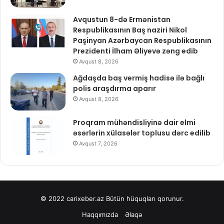
Avqustun 8-də Ermənistan
Respublikasının Baş naziri Nikol
Paşinyan Azərbaycan Respublikasının
Prezidenti İlham Əliyevə zəng edib
Avqust 8, 2026
Ağdaşda baş vermiş hadisə ilə bağlı
polis araşdırma aparır
Avqust 8, 2026
Proqram mühəndisliyinə dair elmi
əsərlərin xülasələr toplusu dərc edilib
Avqust 7, 2026
© 2022
carixeber.az
Bütün hüquqları qorunur.
Haqqımızda
Əlaqə