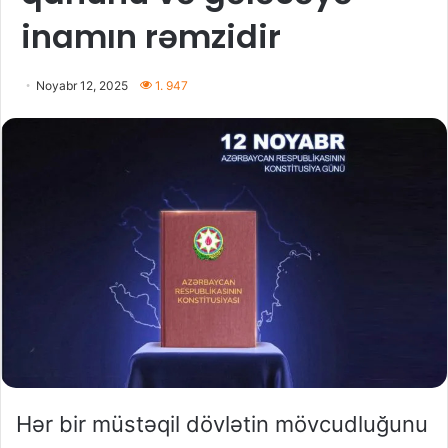
inamın rəmzidir
Noyabr 12, 2025
1. 947
Hər bir müstəqil dövlətin mövcudluğunu