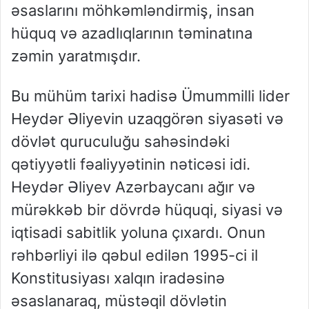
əsaslarını möhkəmləndirmiş, insan
hüquq və azadlıqlarının təminatına
zəmin yaratmışdır.
Bu mühüm tarixi hadisə Ümummilli lider
Heydər Əliyevin uzaqgörən siyasəti və
dövlət quruculuğu sahəsindəki
qətiyyətli fəaliyyətinin nəticəsi idi.
Heydər Əliyev Azərbaycanı ağır və
mürəkkəb bir dövrdə hüquqi, siyasi və
iqtisadi sabitlik yoluna çıxardı. Onun
rəhbərliyi ilə qəbul edilən 1995-ci il
Konstitusiyası xalqın iradəsinə
əsaslanaraq, müstəqil dövlətin