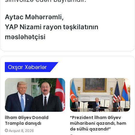
Aytac Məhərrəmli,
YAP Nizami rayon təşkilatının
məsləhətçisi
Oxşar Xəbərlər
İlham Əliyev Donald
“Prezident İlham Əliyev
Trampla danışdı
müharibəni qazandı, həm
də sülhü qazandı!”
Avqust 8, 2026