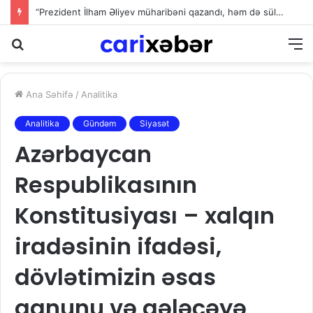
“Prezident İlham Əliyev müharibəni qazandı, həm də sülhü qazandı!”
Axtarış
M
Ana Səhifə
/
Analitika
Analitika
Gündəm
Siyasət
Azərbaycan
Respublikasının
Konstitusiyası – xalqın
iradəsinin ifadəsi,
dövlətimizin əsas
qanunu və gələcəyə