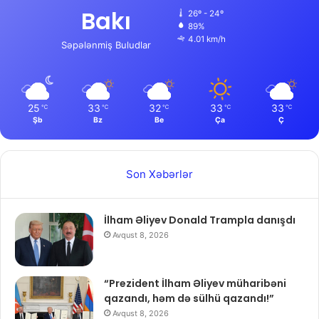
Bakı
26º - 24º
89%
4.01 km/h
Səpələnmiş Buludlar
25
33
32
33
33
℃
℃
℃
℃
℃
Şb
Bz
Be
Ça
Ç
Son Xəbərlər
İlham Əliyev Donald Trampla danışdı
Avqust 8, 2026
“Prezident İlham Əliyev müharibəni
qazandı, həm də sülhü qazandı!”
Avqust 8, 2026