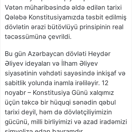
Vətən müharibəsində əldə edilən tarixi
Qələbə Konstitusiyamızda təsbit edilmiş
dövlətin ərazi bütövlüyü prinsipinin real
təcəssümünə çevrildi.
Bu gün Azərbaycan dövləti Heydər
Əliyev ideyaları və İlham Əliyev
siyasətinin vəhdəti sayəsində inkişaf və
sabitlik yolunda inamla irəliləyir. 12
noyabr – Konstitusiya Günü xalqımız
üçün təkcə bir hüquqi sənədin qəbul
tarixi deyil, həm də dövlətçiliyimizin
gücünü, milli birliyimizi və azad iradəmizi
simvolizə edən bayramdır.