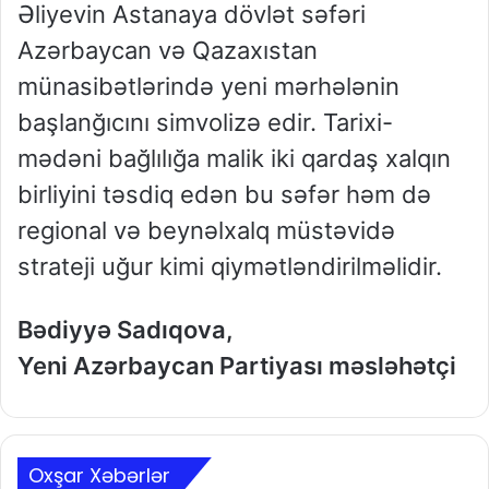
Əliyevin Astanaya dövlət səfəri
Azərbaycan və Qazaxıstan
münasibətlərində yeni mərhələnin
başlanğıcını simvolizə edir. Tarixi-
mədəni bağlılığa malik iki qardaş xalqın
birliyini təsdiq edən bu səfər həm də
regional və beynəlxalq müstəvidə
strateji uğur kimi qiymətləndirilməlidir.
Bədiyyə Sadıqova,
Yeni Azərbaycan Partiyası məsləhətçi
Oxşar Xəbərlər