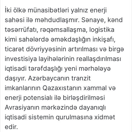
İki ölkə münasibətləri yalnız enerji
sahəsi ilə məhdudlaşmır. Sənaye, kənd
təsərrüfatı, rəqəmsallaşma, logistika
kimi sahələrdə əməkdaşlığın inkişafı,
ticarət dövriyyəsinin artırılması və birgə
investisiya layihələrinin reallaşdırılması
iqtisadi tərəfdaşlığı yeni mərhələyə
daşıyır. Azərbaycanın tranzit
imkanlarının Qazaxıstanın xammal və
enerji potensialı ilə birləşdirilməsi
Avrasiyanın mərkəzində dayanıqlı
iqtisadi sistemin qurulmasına xidmət
edir.