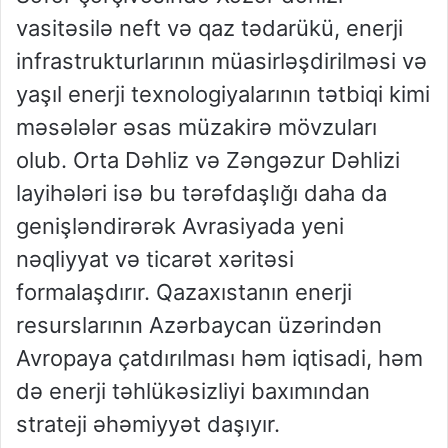
vasitəsilə neft və qaz tədarükü, enerji
infrastrukturlarının müasirləşdirilməsi və
yaşıl enerji texnologiyalarının tətbiqi kimi
məsələlər əsas müzakirə mövzuları
olub. Orta Dəhliz və Zəngəzur Dəhlizi
layihələri isə bu tərəfdaşlığı daha da
genişləndirərək Avrasiyada yeni
nəqliyyat və ticarət xəritəsi
formalaşdırır. Qazaxıstanın enerji
resurslarının Azərbaycan üzərindən
Avropaya çatdırılması həm iqtisadi, həm
də enerji təhlükəsizliyi baxımından
strateji əhəmiyyət daşıyır.