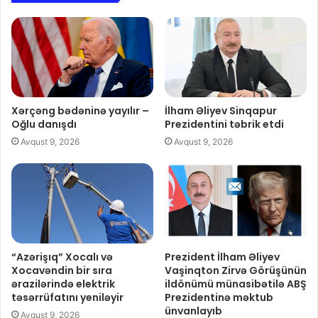
Xərçəng bədəninə yayılır –
İlham Əliyev Sinqapur
Oğlu danışdı
Prezidentini təbrik etdi
Avqust 9, 2026
Avqust 9, 2026
“Azərişıq” Xocalı və
Prezident İlham Əliyev
Xocavəndin bir sıra
Vaşinqton Zirvə Görüşünün
ərazilərində elektrik
ildönümü münasibətilə ABŞ
təsərrüfatını yeniləyir
Prezidentinə məktub
ünvanlayıb
Avqust 9, 2026