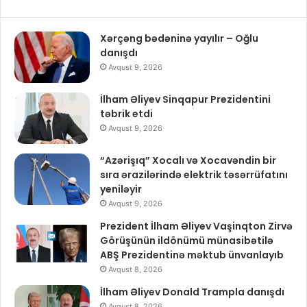
Xərçəng bədəninə yayılır – Oğlu
danışdı
Avqust 9, 2026
İlham Əliyev Sinqapur Prezidentini
təbrik etdi
Avqust 9, 2026
“Azərişıq” Xocalı və Xocavəndin bir
sıra ərazilərində elektrik təsərrüfatını
yeniləyir
Avqust 9, 2026
Prezident İlham Əliyev Vaşinqton Zirvə
Görüşünün ildönümü münasibətilə
ABŞ Prezidentinə məktub ünvanlayıb
Avqust 8, 2026
İlham Əliyev Donald Trampla danışdı
Avqust 8, 2026