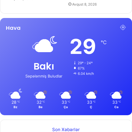
Avqust 8, 2026
Hava
29
℃
Bakı
29º - 24º
67%
6.04 km/h
Səpələnmiş Buludlar
28
32
33
33
33
℃
℃
℃
℃
℃
Bz
Be
Ça
Ç
Ca
Son Xəbərlər