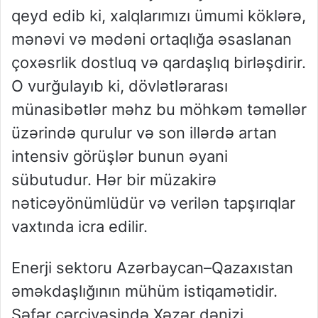
qeyd edib ki, xalqlarımızı ümumi köklərə,
mənəvi və mədəni ortaqlığa əsaslanan
çoxəsrlik dostluq və qardaşlıq birləşdirir.
O vurğulayıb ki, dövlətlərarası
münasibətlər məhz bu möhkəm təməllər
üzərində qurulur və son illərdə artan
intensiv görüşlər bunun əyani
sübutudur. Hər bir müzakirə
nəticəyönümlüdür və verilən tapşırıqlar
vaxtında icra edilir.
Enerji sektoru Azərbaycan–Qazaxıstan
əməkdaşlığının mühüm istiqamətidir.
Səfər çərçivəsində Xəzər dənizi