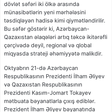
dövlət səfəri iki ölkə arasında
münasibətlərin yeni mərhələsini
təsdiqləyən hadisə kimi qiymətləndirilir.
Bu səfər göstərir ki, Azərbaycan-
Qazaxıstan əlaqələri artıq təkcə ikitərəfli
çərçivədə deyil, regional və qlobal
miqyasda strateji əhəmiyyətə malikdir.
Oktyabrın 21-də Azərbaycan
Respublikasının Prezidenti İlham Əliyev
və Qazaxıstan Respublikasının
Prezidenti Kasım-Jomart Tokayev
mətbuata bəyanatlarla çıxış ediblər.
Prezident İlham Əliyev bəyanatında