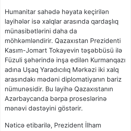
Humanitar sahədə həyata keçirilən
layihələr isə xalqlar arasında qardaşlıq
münasibətlərini daha da
möhkəmləndirir. Qazaxıstan Prezidenti
Kasım-Jomart Tokayevin təşəbbüsü ilə
Füzuli şəhərində inşa edilən Kurmanqazı
adına Uşaq Yaradıcılıq Mərkəzi iki xalq
arasındakı mədəni diplomatiyanın bariz
nümunəsidir. Bu layihə Qazaxıstanın
Azərbaycanda bərpa proseslərinə
mənəvi dəstəyini göstərir.
Nəticə etibarilə, Prezident İlham