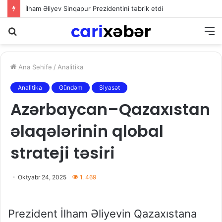
İlham Əliyev Sinqapur Prezidentini təbrik etdi
Axtarış
M
Ana Səhifə
/
Analitika
Analitika
Gündəm
Siyasət
Azərbaycan–Qazaxıstan
əlaqələrinin qlobal
strateji təsiri
Oktyabr 24, 2025
1. 469
Prezident İlham Əliyevin Qazaxıstana