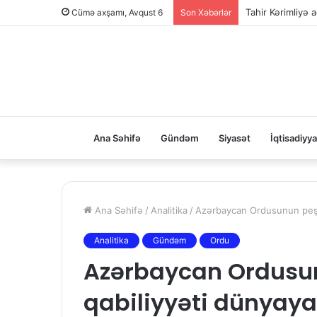
Tahir Kərimliyə ağ
Cümə axşamı, Avqust 6
Son Xəbərlər
Ana Səhifə
Gündəm
Siyasət
İqtisadiyya
Ana Səhifə
/
Analitika
/
Azərbaycan Ordusunun peşək
Analitika
Gündəm
Ordu
Azərbaycan Ordusun
qabiliyyəti dünyaya