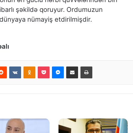
etibarlı şəkildə qoruyur. Ordumuzun
 dünyaya nümayiş etdirilmişdir.
əalı
Reddit
VKontakte
Odnoklassniki
Pocket
Messenger
Email ilə paylaş
Print