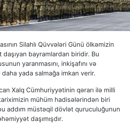
sının Silahlı Qüvvələri Günü ölkəmizin
t daşıyan bayramlardan biridir. Bu
unun yaranmasını, inkişafını və
 daha yada salmağa imkan verir.
an Xalq Cümhuriyyətinin qərarı ilə milli
tariximizin mühüm hadisələrindən biri
bu addım müstəqil dövlət quruculuğunun
 əhəmiyyət daşımışdır.