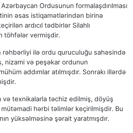
a Azərbaycan Ordusunun formalaşdırılması
tinin əsas istiqamətlərindən birinə
irilən ardıcıl tədbirlər Silahlı
 töhfələr vermişdir.
 rəhbərliyi ilə ordu quruculuğu sahəsində
miş, nizami və peşəkar ordunun
mühüm addımlar atılmışdır. Sonrakı illərdə
işdir.
və texnikalarla təchiz edilmiş, döyüş
ə mütəmadi hərbi təlimlər keçirilmişdir. Bu
nın yüksəlməsinə şərait yaratmışdır.