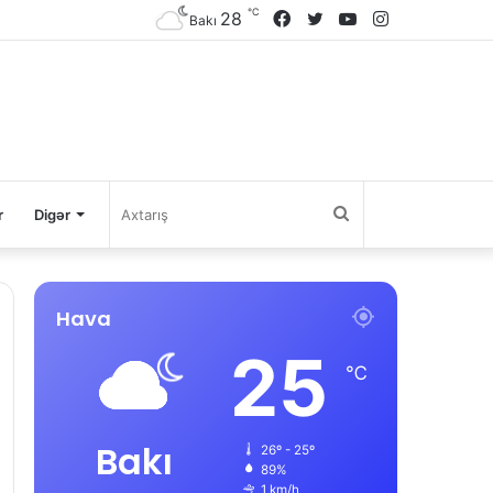
℃
28
Facebook
Twitter
YouTube
Instagram
Bakı
Axtarış
r
Digər
Hava
25
℃
Bakı
26º - 25º
89%
1 km/h