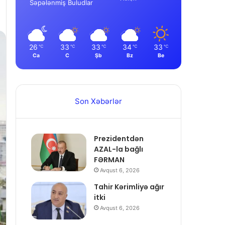
Səpələnmiş Buludlar
26
33
33
34
33
℃
℃
℃
℃
℃
Ca
C
Şb
Bz
Be
Son Xəbərlər
Prezidentdən
AZAL-la bağlı
FƏRMAN
Avqust 6, 2026
Tahir Kərimliyə ağır
itki
Avqust 6, 2026