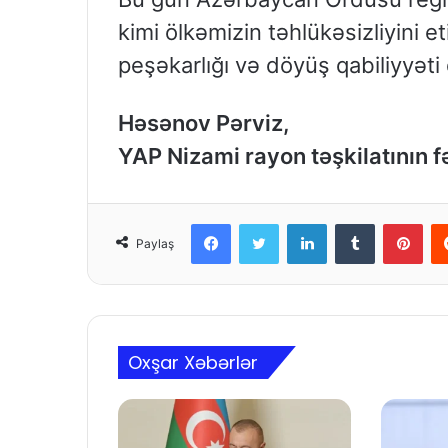
kimi ölkəmizin təhlükəsizliyini 
peşəkarlığı və döyüş qabiliyyəti
Həsənov Pərviz,
YAP Nizami rayon təşkilatının f
Facebook
Twitter
LinkedIn
Tumblr
Pinterest
Paylaş
Oxşar Xəbərlər