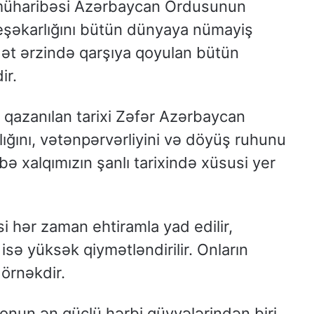
 müharibəsi Azərbaycan Ordusunun
eşəkarlığını bütün dünyaya nümayiş
ət ərzində qarşıya qoyulan bütün
ir.
qazanılan tarixi Zəfər Azərbaycan
ığını, vətənpərvərliyini və döyüş ruhunu
bə xalqımızın şanlı tarixində xüsusi yer
i hər zaman ehtiramla yad edilir,
k isə yüksək qiymətləndirilir. Onların
 örnəkdir.
nun ən güclü hərbi qüvvələrindən biri