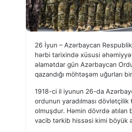
26 İyun – Azərbaycan Respublika
hərbi tarixində xüsusi əhəmiyyə
əlamətdar gün Azərbaycan Ordus
qazandığı möhtəşəm uğurları bir
1918-ci il iyunun 26-da Azərbayc
ordunun yaradılması dövlətçilik 
olmuşdur. Həmin dövrdə atılan 
vacib tərkib hissəsi kimi böyük