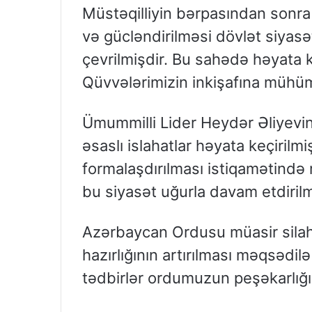
Müstəqilliyin bərpasından sonr
və gücləndirilməsi dövlət siyasə
çevrilmişdir. Bu sahədə həyata keç
Qüvvələrimizin inkişafına mühüm
Ümummilli Lider Heydər Əliyevin
əsaslı islahatlar həyata keçiril
formalaşdırılması istiqamətində 
bu siyasət uğurla davam etdirilm
Azərbaycan Ordusu müasir silah 
hazırlığının artırılması məqsədil
tədbirlər ordumuzun peşəkarlığı