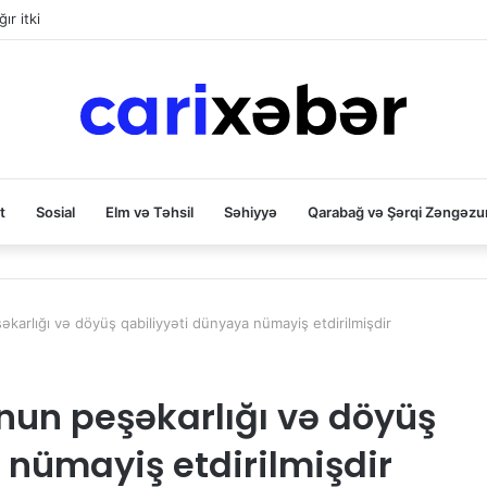
ır itki
t
Sosial
Elm və Təhsil
Səhiyyə
Qarabağ və Şərqi Zəngəzu
arlığı və döyüş qabiliyyəti dünyaya nümayiş etdirilmişdir
un peşəkarlığı və döyüş
 nümayiş etdirilmişdir