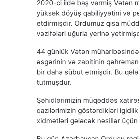
2020-ci ildə baş vermiş Vətən
yüksək döyüş qabiliyyətini və p
etdirmişdir. Ordumuz qısa müdd
vəzifələri uğurla yerinə yetirmişd
44 günlük Vətən müharibəsində 
əsgərinin və zabitinin qəhrəmanl
bir daha sübut etmişdir. Bu qələ
tutmuşdur.
Şəhidlərimizin müqəddəs xatirəs
qazilərimizin göstərdikləri igidli
xidmətləri gələcək nəsillər üçün
Bu gün Azərbaycan Ordusu regio