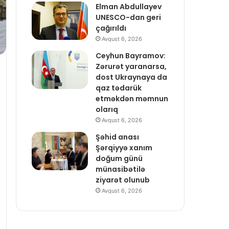
Elman Abdullayev
UNESCO-dan geri
çağırıldı
Avqust 6, 2026
Ceyhun Bayramov:
Zərurət yaranarsa,
dost Ukraynaya da
qaz tədarük
etməkdən məmnun
olarıq
Avqust 6, 2026
Şəhid anası
Şərqiyyə xanım
doğum günü
münasibətilə
ziyarət olunub
Avqust 6, 2026