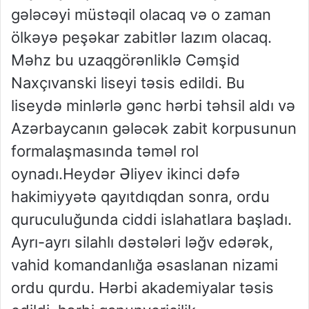
gələcəyi müstəqil olacaq və o zaman
ölkəyə peşəkar zabitlər lazım olacaq.
Məhz bu uzaqgörənliklə Cəmşid
Naxçıvanski liseyi təsis edildi. Bu
liseydə minlərlə gənc hərbi təhsil aldı və
Azərbaycanın gələcək zabit korpusunun
formalaşmasında təməl rol
oynadı.Heydər Əliyev ikinci dəfə
hakimiyyətə qayıtdıqdan sonra, ordu
quruculuğunda ciddi islahatlara başladı.
Ayrı-ayrı silahlı dəstələri ləğv edərək,
vahid komandanlığa əsaslanan nizami
ordu qurdu. Hərbi akademiyalar təsis