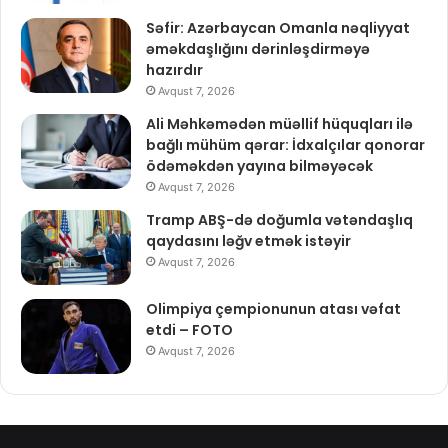
Səfir: Azərbaycan Omanla nəqliyyat
əməkdaşlığını dərinləşdirməyə
hazırdır
Avqust 7, 2026
Ali Məhkəmədən müəllif hüquqları ilə
bağlı mühüm qərar: İdxalçılar qonorar
ödəməkdən yayına bilməyəcək
Avqust 7, 2026
Tramp ABŞ-də doğumla vətəndaşlıq
qaydasını ləğv etmək istəyir
Avqust 7, 2026
Olimpiya çempionunun atası vəfat
etdi – FOTO
Avqust 7, 2026