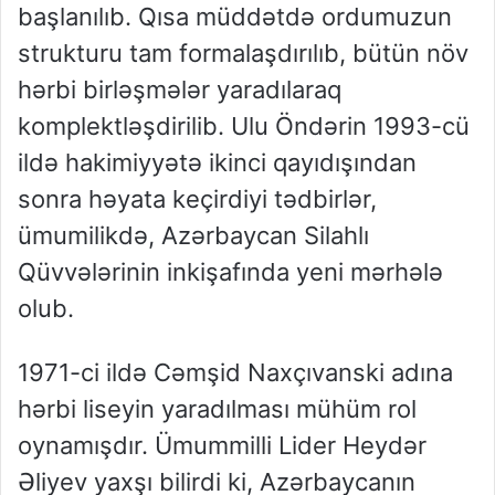
başlanılıb. Qısa müddətdə ordumuzun
strukturu tam formalaşdırılıb, bütün növ
hərbi birləşmələr yaradılaraq
komplektləşdiril
ib. Ulu Öndərin 1993-cü
ildə
hakimiyyətə ikinci qayıdışından
sonra həyata keçirdiyi tədbirlər,
ümumilikdə, Azərbaycan Silahlı
Qüvvələrinin inkişafında yeni mərhələ
olub.
1971-ci ildə Cəmşid Naxçıvanski adına
hərbi liseyin yaradılması mühüm rol
oynamışdır. Ümummilli Lider Heydər
Əliyev yaxşı bilirdi ki, Azərbaycanın