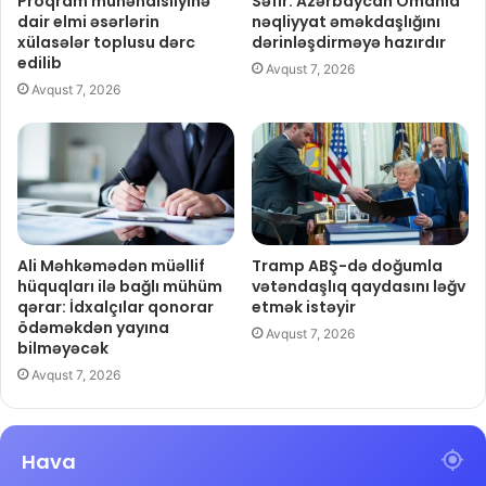
Proqram mühəndisliyinə
Səfir: Azərbaycan Omanla
dair elmi əsərlərin
nəqliyyat əməkdaşlığını
xülasələr toplusu dərc
dərinləşdirməyə hazırdır
edilib
Avqust 7, 2026
Avqust 7, 2026
Ali Məhkəmədən müəllif
Tramp ABŞ-də doğumla
hüquqları ilə bağlı mühüm
vətəndaşlıq qaydasını ləğv
qərar: İdxalçılar qonorar
etmək istəyir
ödəməkdən yayına
Avqust 7, 2026
bilməyəcək
Avqust 7, 2026
Hava