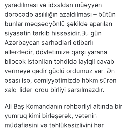
yaradılması və idxaldan müəyyən
dərəcədə asılılığın azaldılması – bütün
bunlar məqsədyönlü şəkildə aparılan
siyasətin tərkib hissəsidir.
Bu gün
Azərbaycan sərhədləri etibarlı
əllərdədir, dövlətimizə qarşı yarana
biləcək istənilən təhdidə layiqli cavab
verməyə qadir güclü ordumuz var.
Ən
əsası isə, cəmiyyətimizdə hökm sürən
xalq-lider-ordu birliyi sarsılmazdır.
Ali
Baş Komandanın rəhbərliyi altında bir
yumruq kimi birləşərək, vətənin
müdafiəsini və təhlükəsizli
yini hər