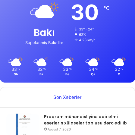
30
℃
Bakı
33º - 24º
62%
4.23 km/h
Səpələnmiş Buludlar
33
32
33
34
32
℃
℃
℃
℃
℃
Şb
Bz
Be
Ça
Ç
Son Xəbərlər
Proqram mühəndisliyinə dair elmi
əsərlərin xülasələr toplusu dərc edilib
Avqust 7, 2026