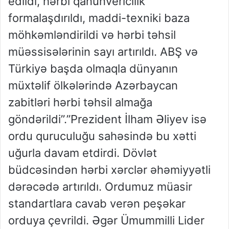
edildi, hərbi qanunvericilik
formalaşdırıldı, maddi-texniki baza
möhkəmləndirildi və hərbi təhsil
müəssisələrinin sayı artırıldı. ABŞ və
Türkiyə başda olmaqla dünyanın
müxtəlif ölkələrində Azərbaycan
zabitləri hərbi təhsil almağa
göndərildi”.”Prezident İlham Əliyev isə
ordu quruculuğu sahəsində bu xətti
uğurla davam etdirdi. Dövlət
büdcəsindən hərbi xərclər əhəmiyyətli
dərəcədə artırıldı. Ordumuz müasir
standartlara cavab verən peşəkar
orduya çevrildi. Əgər Ümummilli Lider