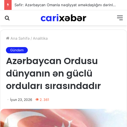
Ali Məhkəmədən müəllif hüquqları ilə bağlı mühüm qərar: İdxalçılar qonorar ödəməkdən yayına bilməyəcək
Axtarış
M
Ana Səhifə
/
Analitika
Gündəm
Azərbaycan Ordusu
dünyanın ən güclü
orduları sırasındadır
İyun 23, 2026
2. 361