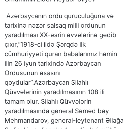
Azərbaycanın
ordu quruculuğu
na və
t
ar
ixinə
nəz
ə
r salsaq
milli
ordu
nun
yaradılma
sı XX-
əsrin
əvvələrinə gedib
çıxır,
“1918-ci ildə Şərqdə ilk
cümhuriyyəti quran babalarımız həmin
ilin 26 iyun tarixində Azərbayc
an
Ordusunun əsasını
qoydular”.
Azərbaycan Silahlı
Qüvvələrinin yaradılmasının 108 ili
tamam olur.
Silahlı Qüvvələrin
yaradılmasında general Səməd bəy
Mehmandarov, general-leytenant Əliağa