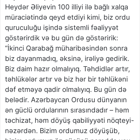
Heydər Əliyevin 100 illiyi ilə bağlı xalqa
müraciətində qeyd etdiyi kimi, biz ordu
quruculuğu işində sistemli fəaliyyət
göstərirdik və bu gün də göstəririk:
“İkinci Qarabağ müharibəsindən sonra
biz dayanmadıq, əksinə, irəliyə gedirik.
Biz daim hazır olmalıyıq. Təhdidlər artır,
təhlükələr artır və biz hər bir təhlükəni
dəf etməyə qadir olmalıyıq. Bu gün də
belədir. Azərbaycan Ordusu dünyanın
ən güclü ordularının sırasındadır – həm
təchizat, həm döyüş qabiliyyəti nöqteyi-
nəzərdən. Bizim ordumuz döyüşüb,