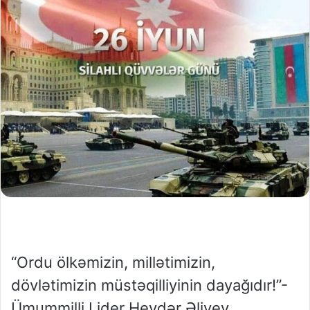
“Ordu ölkəmizin, millətimizin,
dövlətimizin müstəqilliyinin dayağıdır!”-
Ümummilli Lider Heydər Əliyev