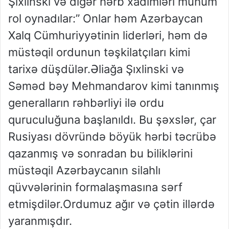
Şıxlinski və digər hərb xadimləri mühüm
rol oynadılar:” Onlar həm Azərbaycan
Xalq Cümhuriyyətinin liderləri, həm də
müstəqil ordunun təşkilatçıları kimi
ta
rixə düşdülər.Əliağa Şıxlinski və
Səməd bəy Mehmandarov kimi tanınmış
generalların rəhbərliyi ilə ordu
quruculuğuna başlanıldı. Bu şəxslər, çar
Rusiyası dövründə böyük hərbi təcrübə
qazanmış və sonradan bu biliklərini
müstəqil Azərbaycanın silahlı
qüvvələrinin formalaşmasına sərf
etmişdilər.Ordumuz ağır və çətin illərdə
yaranmışdır.