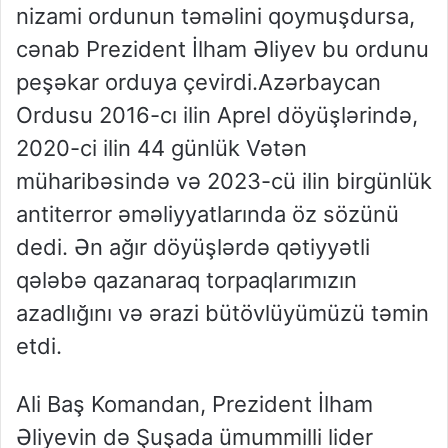
nizami ordunun təməlini qoymuşdursa,
cənab Prezident İlham Əliyev bu ordunu
peşəkar orduya çevirdi.Azərbaycan
Ordusu 2016-cı ilin Aprel döyüşlərində,
2020-ci ilin 44 günlük Vətən
müharibəsində və 2023-cü ilin birgünlük
antiterror əməliyyatlarında öz sözünü
dedi. Ən ağır döyüşlərdə qətiyyətli
qələbə qazanaraq torpaqlarımızın
azadlığını və ərazi bütövlüyümüzü təmin
etdi.
Ali Baş Komandan, Prezident İlham
Əliyevin də Şuşada ümummilli lider