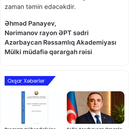
zaman təmin edəcəkdir.
Əhməd Panayev,
Nə
rimanov rayon
ƏPT sədri
Azərbaycan Rəssaml
ıq Akademiyası
Mülki müdafiə qərargah rə
isi
Oxşar Xəbərlər