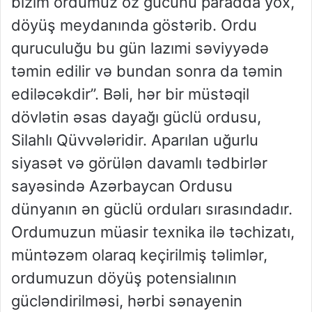
bizim ordumuz öz gücünü paradda yox,
döyüş meydanında göstərib. Ordu
quruculuğu bu gün lazımi səviyyədə
təmin edilir və bundan sonra da təmin
ediləcəkdir”. Bəli, hər bir müstəqil
dövlətin əsas dayağı güclü ordusu,
Silahlı Qüvvələridir.
Aparılan uğurlu
siyasət və görülən davamlı tədbirlər
sayəsində Azərbaycan Ordusu
dünyanın ən güclü orduları sırasındadır.
Ordumuzun müasir texnika ilə təchizatı,
müntəzəm olaraq keçirilmiş təlimlər,
ordumuzun döyüş potensialının
gücləndirilməsi, hərbi sənayenin