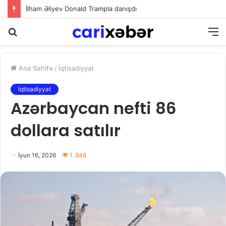
İlham Əliyev Donald Trampla danışdı
Axtarış
M
Ana Səhifə
/
İqtisadiyyat
İqtisadiyyat
Azərbaycan nefti 86
dollara satılır
İyun 16, 2026
1. 848