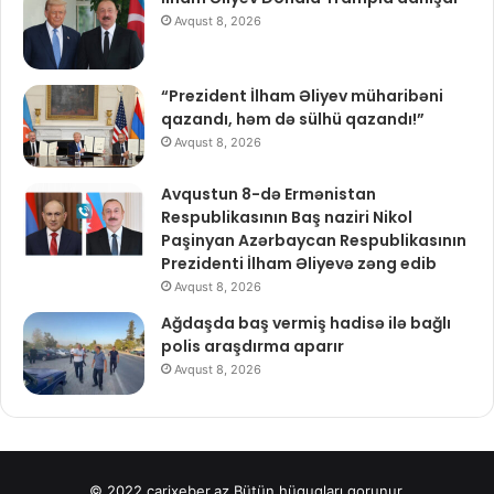
Avqust 8, 2026
“Prezident İlham Əliyev müharibəni
qazandı, həm də sülhü qazandı!”
Avqust 8, 2026
Avqustun 8-də Ermənistan
Respublikasının Baş naziri Nikol
Paşinyan Azərbaycan Respublikasının
Prezidenti İlham Əliyevə zəng edib
Avqust 8, 2026
Ağdaşda baş vermiş hadisə ilə bağlı
polis araşdırma aparır
Avqust 8, 2026
© 2022
carixeber.az
Bütün hüquqları qorunur.