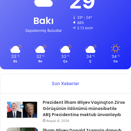
29
Bakı
33º - 24º
68%
2.72 km/h
Səpələnmiş Buludlar
33
32
33
34
34
℃
℃
℃
℃
℃
Bz
Be
Ça
Ç
Ca
Son Xəbərlər
Prezident İlham Əliyev Vaşinqton Zirvə
Görüşünün ildönümü münasibətilə
ABŞ Prezidentinə məktub ünvanlayıb
Avqust 8, 2026
İlham Əliyev Donald Trampla danışdı