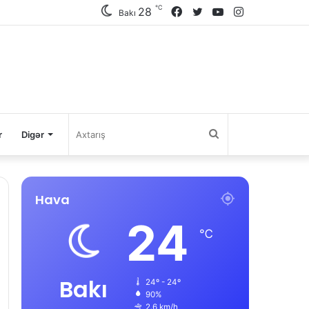
℃
28
Facebook
Twitter
YouTube
Instagram
Bakı
Axtarış
r
Digər
Hava
24
℃
Bakı
24º - 24º
90%
2.6 km/h