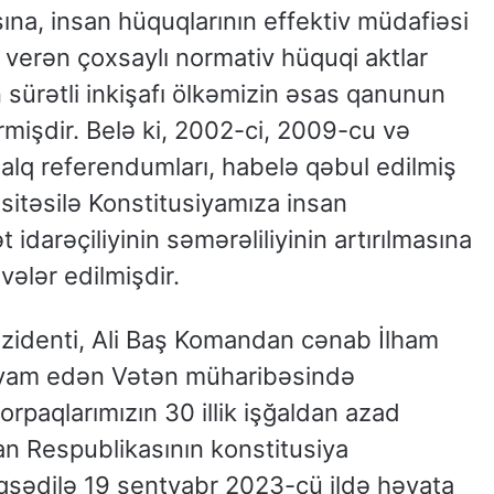
sına, insan hüquqlarının effektiv müdafiəsi
 verən çoxsaylı normativ hüquqi aktlar
 sürətli inkişafı ölkəmizin əsas qanunun
irmişdir. Belə ki, 2002-ci, 2009-cu və
xalq referendumları, habelə qəbul edilmiş
asitəsilə Konstitusiyamıza insan
idarəçiliyinin səmərəliliyinin artırılmasına
ələr edilmişdir.
zidenti, Ali Baş Komandan cənab İlham
 davam edən Vətən müharibəsində
paqlarımızın 30 illik işğaldan azad
n Respublikasının konstitusiya
sədilə 19 sentyabr 2023-cü ildə həyata