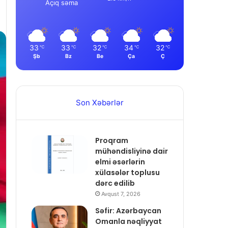
Açıq səma
33
33
32
34
32
℃
℃
℃
℃
℃
Şb
Bz
Be
Ça
Ç
Son Xəbərlər
Proqram
mühəndisliyinə dair
elmi əsərlərin
xülasələr toplusu
dərc edilib
Avqust 7, 2026
Səfir: Azərbaycan
Omanla nəqliyyat