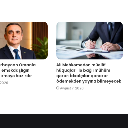
zərbaycan Omanla
Ali Məhkəmədən müəllif
t əməkdaşlığını
hüquqları ilə bağlı mühüm
dirməyə hazırdır
qərar: İdxalçılar qonorar
ödəməkdən yayına bilməyəcək
 2026
Avqust 7, 2026