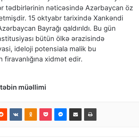
rror tədbirlərinin nəticəsində Azərbaycan öz
etmişdir. 15 oktyabr tarixində Xankəndi
zərbaycan Bayrağı qaldırıldı. Bu gün
titusiyası bütün ölkə ərazisində
si, ideloji potensiala malik bu
 firavanlığına xidmət edir.
təbin müəllimi
Reddit
VKontakte
Odnoklassniki
Pocket
Messenger
Email ilə paylaş
Print