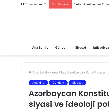
Səfir: Azərbaycan Oman
Cümə, Avqust 7
Son Xəbərlər
Ana Səhifə
Gündəm
Siyasət
İqtisadiyya
Ana Səhifə
/
Analitika
/
Azərbaycan Konstitusiyası bö
Analitika
Gündəm
Siyasət
Azərbaycan Konstit
siyasi və ideoloji p