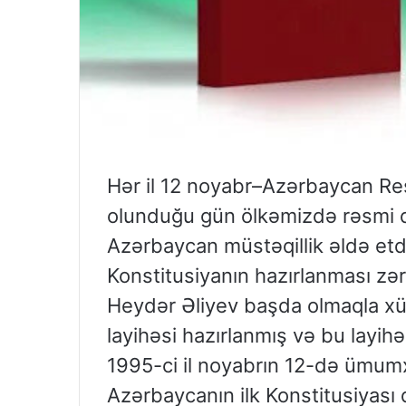
Hər il 12 noyabr–Azərbaycan Res
olunduğu gün ölkəmizdə rəsmi dö
Azərbaycan müstəqillik əldə et
Konstitusiyanın hazırlanması zə
Heydər Əliyev başda olmaqla xüs
layihəsi hazırlanmış və bu layi
1995-ci il noyabrın 12-də ümum
Azərbaycanın ilk Konstitusiyas