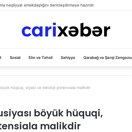
la nəqliyyat əməkdaşlığını dərinləşdirməyə hazırdır
t
Sosial
Elm və Təhsil
Səhiyyə
Qarabağ və Şərqi Zəngəzu
yük hüquqi, siyasi və ideoloji potensiala malikdir
usiyası böyük hüquqi,
otensiala malikdir