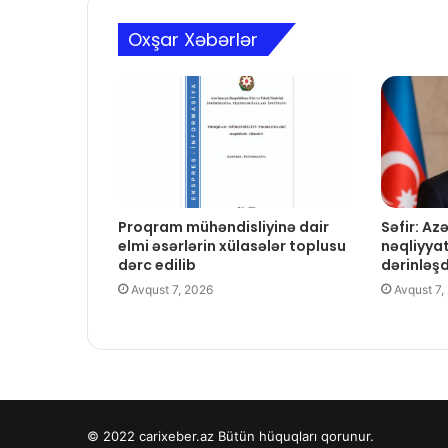
Oxşar Xəbərlər
Proqram mühəndisliyinə dair
Səfir: A
elmi əsərlərin xülasələr toplusu
nəqliyya
dərc edilib
dərinləş
Avqust 7, 2026
Avqust 7,
© 2022
carixeber.az
Bütün hüquqları qorunur.