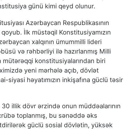
stitusiya günü kimi qeyd olunur.
itusiyası Azərbaycan Respublikasının
 qoyub. İlk müstəqil Konstitusiyamızın
zərbaycan xalqının ümummilli lideri
üsü və rəhbərliyi ilə hazırlanmış Milli
 mütərəqqi konstitusiyalarından biri
riximizdə yeni mərhələ açıb, dövlət
ai-siyasi həyatımızın inkişafına güclü təsir
30 illik dövr ərzində onun müddəalarının
crübə toplanmış, bu sənəddə əks
dirilərək güclü sosial dövlətin, yüksək