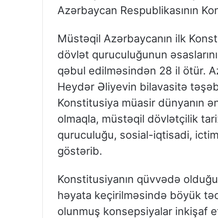
Azərbaycan Respublikasının Kon
Müstəqil Azərbaycanın ilk Konst
dövlət quruculuğunun əsaslarını
qəbul edilməsindən 28 il ötür. A
Heydər Əliyevin bilavasitə təşəbb
Konstitusiya müasir dünyanın ən
olmaqla, müstəqil dövlətçilik ta
quruculuğu, sosial-iqtisadi, ictim
göstərib.
Konstitusiyanın qüvvədə olduğu 
həyata keçirilməsində böyük tə
olunmuş konsepsiyalar inkişaf et