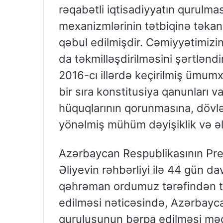
rəqabətli iqtisadiyyatın qurulma
mexanizmlərinin tətbiqinə təkan
qəbul edilmişdir. Cəmiyyətimizin
da təkmilləşdirilməsini şərtlənd
2016-cı illərdə keçirilmiş ümum
bir sıra konstitusiya qanunları v
hüquqlarının qorunmasına, dövlət 
yönəlmiş mühüm dəyişiklik və əlv
Azərbaycan Respublikasının Pre
Əliyevin rəhbərliyi ilə 44 gün
qəhrəman ordumuz tərəfindən tor
edilməsi nəticəsində, Azərbayca
quruluşunun bərpa edilməsi məq