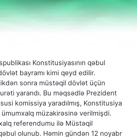
publikası Konstitusiyasının qəbul
vlət bayramı kimi qeyd edilir.
dikdən sonra müstəqil dövlət üçün
rurəti yarandı. Bu məqsədlə Prezident
usi komissiya yaradılmış, Konstitusiya
hə ümumxalq müzakirəsinə verilmişdi.
xalq referendumu ilə Müstəqil
ı qəbul olunub. Həmin gündən 12 noyabr