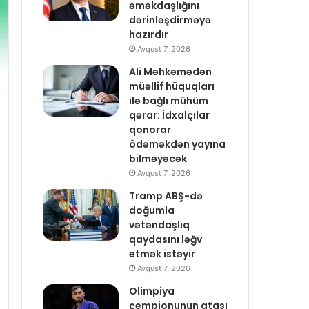
əməkdaşlığını
dərinləşdirməyə
hazırdır
Avqust 7, 2026
Ali Məhkəmədən
müəllif hüquqları
ilə bağlı mühüm
qərar: İdxalçılar
qonorar
ödəməkdən yayına
bilməyəcək
Avqust 7, 2026
Tramp ABŞ-də
doğumla
vətəndaşlıq
qaydasını ləğv
etmək istəyir
Avqust 7, 2026
Olimpiya
çempionunun atası