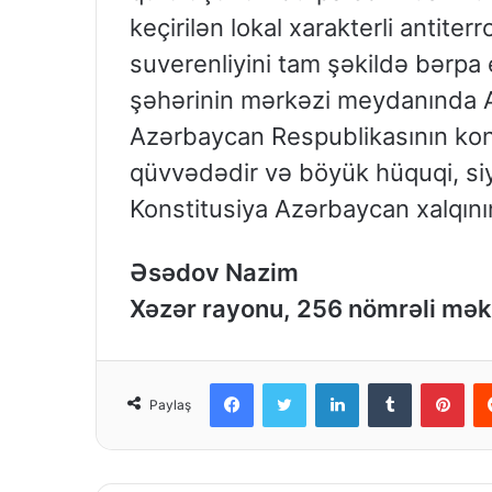
keçirilən lokal xarakterli antite
suverenliyini tam şəkildə bərpa 
şəhərinin mərkəzi meydanında A
Azərbaycan Respublikasının kons
qüvvədədir və böyük hüquqi, siya
Konstitusiya Azərbaycan xalqının
Əsədov Nazim
Xəzər rayonu, 256 nömrəli mək
Facebook
Twitter
LinkedIn
Tumblr
Pinterest
Paylaş