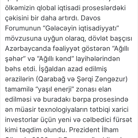
ölkəmizin qlobal iqtisadi proseslərdəki
çəkisini bir daha artırdı. Davos
Forumunun “Gələcəyin iqtisadiyyatı”
mövzusuna uyğun olaraq, dövlət başçısı
Azərbaycanda fəaliyyət göstərən “Ağıllı
şəhər” və “Ağıllı kənd” layihələrindən
bəhs etdi. İşğaldan azad edilmiş
ərazilərin (Qarabağ və Şərqi Zəngəzur)
tamamilə “yaşıl enerji” zonası elan
edilməsi və buradakı bərpa prosesində
ən müasir texnologiyaların tətbiqi xarici
investorlar üçün yeni və cəlbedici fürsət
kimi təqdim olundu. Prezident İlham