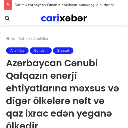
Səfir: Azərbaycan Omanla nəqliyyat əməkdaşlığını dərinləşdirməyə hazırdır
Axtarış
M
Ana Səhifə
/
Analitika
Analitika
Gündəm
Siyasət
Azərbaycan Cənubi
Qafqazın enerji
ehtiyatlarına məxsus və
digər ölkələrə neft və
qaz ixrac edən yeganə
ölkədir