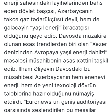
enerji sahəsindəki layihələrindən bəhs
edən dövlət başçısı, Azərbaycanın
təkcə qaz tədarükçüsü deyil, həm də
gələcəyin “yaşıl enerji” ixracatçısı
olduğunu qeyd edib. Davosda müzakirə
olunan əsas trendlərdən biri olan “Xəzər
dənizindən Avropaya yaşıl enerji dəhlizi”
məsələsi müsahibənin əsas xəttini təşkil
edib. İlham Əliyevin Davosdakı bu
müsahibəsi Azərbaycanın həm ənənəvi
enerji, həm də yeni texnoloji dövrün
tələblərinə hazır olduğunu nümayiş
etdirdi. “Euronews”un geniş auditoriyası
qarşısında səsləndirilən bu mesajlar