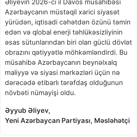
Əliyevin 2026-cı il Davos müsahibəsi
Azərbaycanın müstəqil xarici siyasət
yürüdən, iqtisadi cəhətdən özünü təmin
edən və qlobal enerji təhlükəsizliyinin
əsas sütunlarından biri olan güclü dövlət
obrazını qətiyyətlə möhkəmləndirdi. Bu
müsahibə Azərbaycanın beynəlxalq
maliyyə və siyasi mərkəzləri üçün nə
dərəcədə etibarlı tərəfdaş olduğunun
növbəti nümayişi oldu.
Əyyub Əliyev,
Yeni Azərbaycan Partiyası, Məsləhətçi