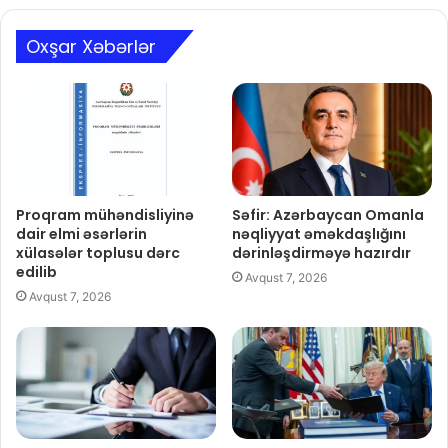
Oxşar Xəbərlər
Proqram mühəndisliyinə
Səfir: Azərbaycan Omanla
dair elmi əsərlərin
nəqliyyat əməkdaşlığını
xülasələr toplusu dərc
dərinləşdirməyə hazırdır
edilib
Avqust 7, 2026
Avqust 7, 2026