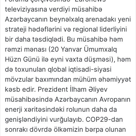
televiziyasına verdiyi müsahibə
Azərbaycanın beynəlxalq arenadakı yeni
strateji hədəflərini və regional liderliyini
bir daha təsdiqlədi. Bu müsahibə həm
rəmzi mənası (20 Yanvar Ümumxalq
Hüzn Günü ilə eyni vaxta düşməsi), həm
də toxunulan qlobal iqtisadi-siyasi
mövzular baxımından mühüm əhəmiyyət
kəsb edir. Prezident İlham Əliyev
müsahibəsində Azərbaycanın Avropanın
enerji xəritəsindəki rolunun daha da
genişləndiyini vurğulayıb. COP29-dan
sonrakı dövrdə ölkəmizin bərpa olunan