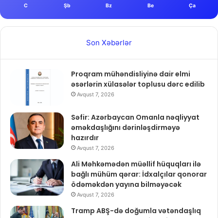
C
Şb
Bz
Be
Ça
Son Xəbərlər
Proqram mühəndisliyinə dair elmi
əsərlərin xülasələr toplusu dərc edilib
Avqust 7, 2026
Səfir: Azərbaycan Omanla nəqliyyat
əməkdaşlığını dərinləşdirməyə
hazırdır
Avqust 7, 2026
Ali Məhkəmədən müəllif hüquqları ilə
bağlı mühüm qərar: İdxalçılar qonorar
ödəməkdən yayına bilməyəcək
Avqust 7, 2026
Tramp ABŞ-də doğumla vətəndaşlıq