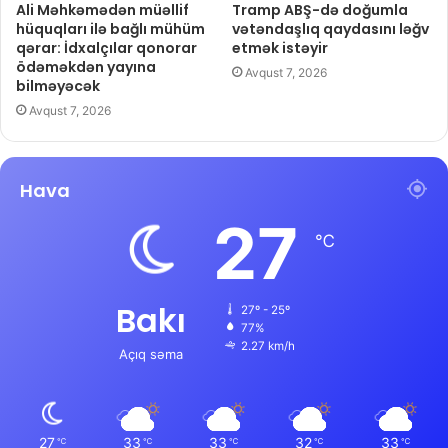
Ali Məhkəmədən müəllif
Tramp ABŞ-də doğumla
hüquqları ilə bağlı mühüm
vətəndaşlıq qaydasını ləğv
qərar: İdxalçılar qonorar
etmək istəyir
ödəməkdən yayına
Avqust 7, 2026
bilməyəcək
Avqust 7, 2026
Hava
27
℃
Bakı
27º - 25º
77%
2.27 km/h
Açıq səma
27
33
33
32
33
℃
℃
℃
℃
℃