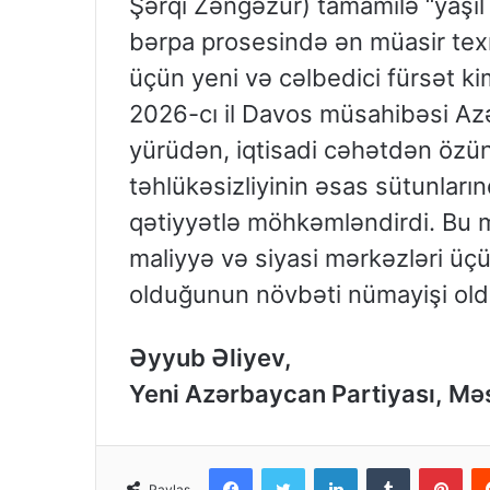
Şərqi Zəngəzur) tamamilə “yaşıl 
bərpa prosesində ən müasir texno
üçün yeni və cəlbedici fürsət ki
2026-cı il Davos müsahibəsi Azə
yürüdən, iqtisadi cəhətdən özün
təhlükəsizliyinin əsas sütunların
qətiyyətlə möhkəmləndirdi. Bu
maliyyə və siyasi mərkəzləri üç
olduğunun növbəti nümayişi old
Əyyub Əliyev,
Yeni Azərbaycan Partiyası, Mə
Facebook
Twitter
LinkedIn
Tumblr
Pinterest
Paylaş