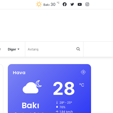
℃
30
Facebook
Twitter
YouTube
Instagram
Bakı
Axtarış
r
Digər
Hava
28
℃
Bakı
28º - 25º
76%
1.84 km/h