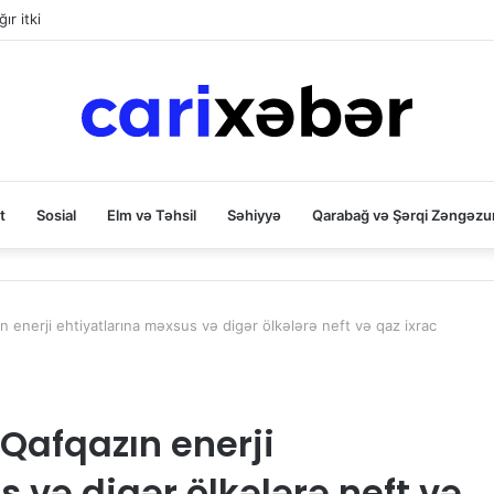
ır itki
t
Sosial
Elm və Təhsil
Səhiyyə
Qarabağ və Şərqi Zəngəzu
enerji ehtiyatlarına məxsus və digər ölkələrə neft və qaz ixrac
Qafqazın enerji
 və digər ölkələrə neft və