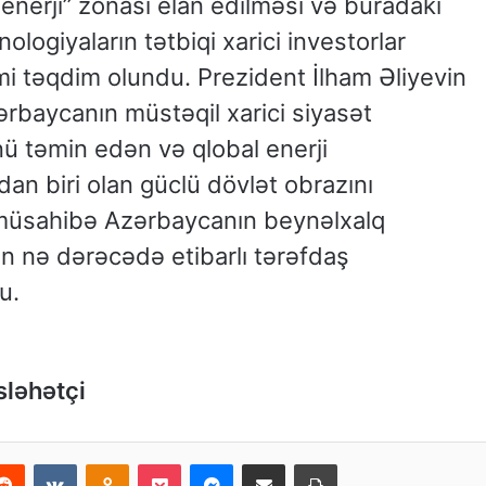
enerji” zonası elan edilməsi və buradakı
logiyaların tətbiqi xarici investorlar
mi təqdim olundu. Prezident İlham Əliyevin
rbaycanın müstəqil xarici siyasət
ü təmin edən və qlobal enerji
dan biri olan güclü dövlət obrazını
 müsahibə Azərbaycanın beynəlxalq
ün nə dərəcədə etibarlı tərəfdaş
u.
sləhətçi
Reddit
VKontakte
Odnoklassniki
Pocket
Messenger
Email ilə paylaş
Print