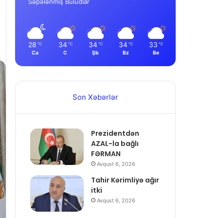
Səpələnmiş Buludlar
28
34
34
34
33
℃
℃
℃
℃
℃
Ca
C
Şb
Bz
Be
Son Xəbərlər
Prezidentdən
AZAL-la bağlı
FƏRMAN
Avqust 6, 2026
Tahir Kərimliyə ağır
itki
Avqust 6, 2026