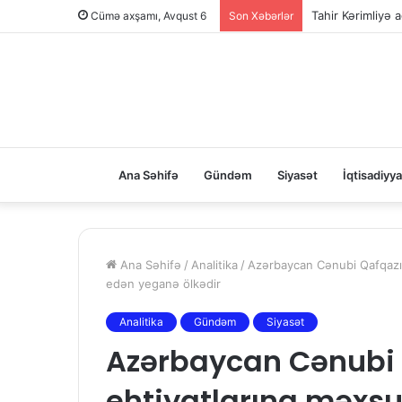
Tahir Kərimliyə ağ
Cümə axşamı, Avqust 6
Son Xəbərlər
Ana Səhifə
Gündəm
Siyasət
İqtisadiyya
Ana Səhifə
/
Analitika
/
Azərbaycan Cənubi Qafqazın 
edən yeganə ölkədir
Analitika
Gündəm
Siyasət
Azərbaycan Cənubi 
ehtiyatlarına məxsus