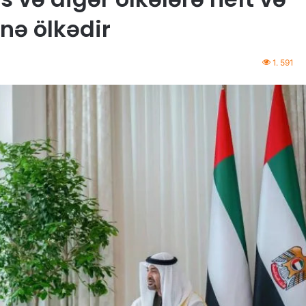
nə ölkədir
1. 591