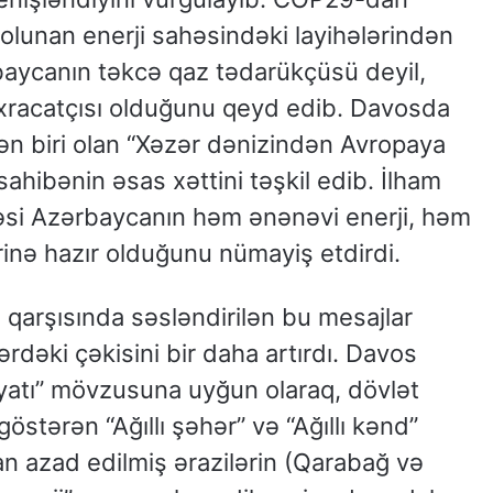
olunan enerji sahəsindəki layihələrindən
baycanın təkcə qaz tədarükçüsü deyil,
 ixracatçısı olduğunu qeyd edib. Davosda
ən biri olan “Xəzər dənizindən Avropaya
sahibənin əsas xəttini təşkil edib. İlham
si Azərbaycanın həm ənənəvi enerji, həm
rinə hazır olduğunu nümayiş etdirdi.
 qarşısında səsləndirilən bu mesajlar
ərdəki çəkisini bir daha artırdı. Davos
yatı” mövzusuna uyğun olaraq, dövlət
stərən “Ağıllı şəhər” və “Ağıllı kənd”
an azad edilmiş ərazilərin (Qarabağ və