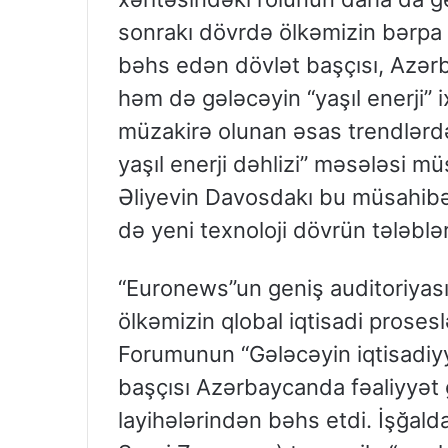
sonrakı dövrdə ölkəmizin bərpa 
bəhs edən dövlət başçısı, Azər
həm də gələcəyin “yaşıl enerji”
müzakirə olunan əsas trendlərd
yaşıl enerji dəhlizi” məsələsi mü
Əliyevin Davosdakı bu müsahibə
də yeni texnoloji dövrün tələblə
“Euronews”un geniş auditoriyası
ölkəmizin qlobal iqtisadi prosesl
Forumunun “Gələcəyin iqtisadiy
başçısı Azərbaycanda fəaliyyət gö
layihələrindən bəhs etdi. İşğald