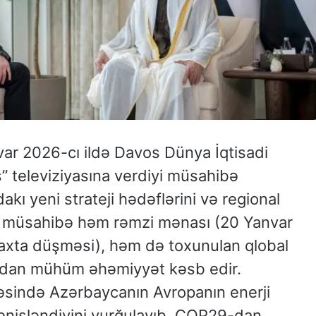
var 2026-cı ildə Davos Dünya İqtisadi
 televiziyasına verdiyi müsahibə
ı yeni strateji hədəflərini və regional
. Bu müsahibə həm rəmzi mənası (20 Yanvar
axta düşməsi), həm də toxunulan qlobal
ından mühüm əhəmiyyət kəsb edir.
əsində Azərbaycanın Avropanın enerji
enişləndiyini vurğulayıb. COP29-dan