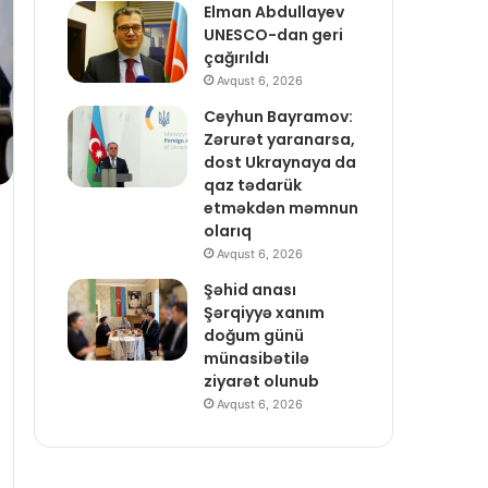
Elman Abdullayev
UNESCO-dan geri
çağırıldı
Avqust 6, 2026
Ceyhun Bayramov:
Zərurət yaranarsa,
dost Ukraynaya da
qaz tədarük
etməkdən məmnun
olarıq
Avqust 6, 2026
Şəhid anası
Şərqiyyə xanım
doğum günü
münasibətilə
ziyarət olunub
Avqust 6, 2026