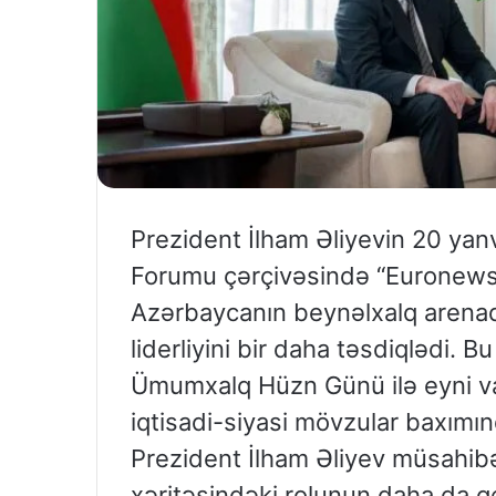
Prezident İlham Əliyevin 20 yan
Forumu çərçivəsində “Euronews”
Azərbaycanın beynəlxalq arenadak
liderliyini bir daha təsdiqlədi
Ümumxalq Hüzn Günü ilə eyni v
iqtisadi-siyasi mövzular baxım
Prezident İlham Əliyev müsahib
xəritəsindəki rolunun daha da g