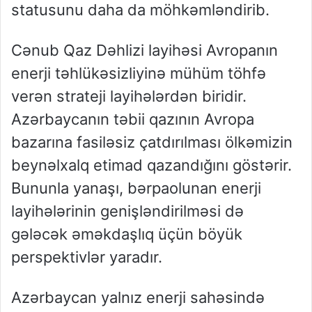
statusunu daha da möhkəmləndirib.
Cənub Qaz Dəhlizi layihəsi Avropanın
enerji təhlükəsizliyinə mühüm töhfə
verən strateji layihələrdən biridir.
Azərbaycanın təbii qazının Avropa
bazarına fasiləsiz çatdırılması ölkəmizin
beynəlxalq etimad qazandığını göstərir.
Bununla yanaşı, bərpaolunan enerji
layihələrinin genişləndirilməsi də
gələcək əməkdaşlıq üçün böyük
perspektivlər yaradır.
Azərbaycan yalnız enerji sahəsində