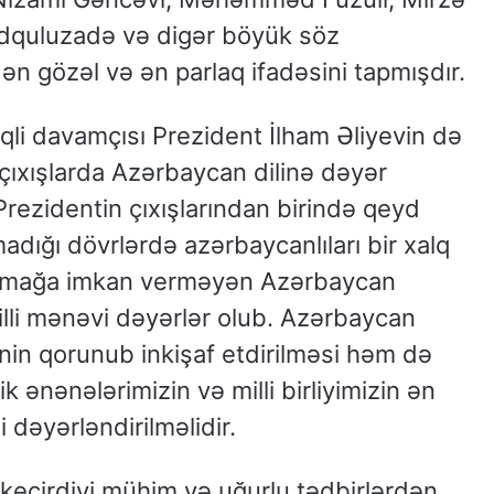
dquluzadə və digər böyük söz
ən gözəl və ən parlaq ifadəsini tapmışdır.
qli davamçısı Prezident İlham Əliyevin də
 çıxışlarda Azərbaycan dilinə dəyər
Prezidentin çıxışlarından birində qeyd
madığı dövrlərdə azərbaycanlıları bir xalq
lunmağa imkan verməyən Azərbaycan
illi mənəvi dəyərlər olub. Azərbaycan
nin qorunub inkişaf etdirilməsi həm də
ik ənənələrimizin və milli birliyimizin ən
 dəyərləndirilməlidir.
 keçirdiyi mühim və uğurlu tədbirlərdən