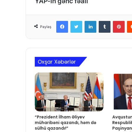
YAP-ın gənc fəalı
Facebook
Twitter
LinkedIn
Tumblr
Pinterest
Paylaş
Oxşar Xəbərlər
“Prezident İlham Əliyev
Avqustun
müharibəni qazandı, həm də
Respublik
sülhü qazandı!”
Paşinya