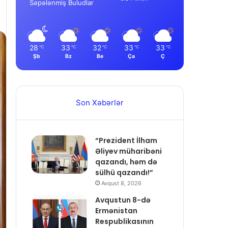
Səpələnmiş Buludlar
28
33
32
33
33
℃
℃
℃
℃
℃
Şb
Bz
Be
Ça
Ç
Son Xəbərlər
“Prezident İlham
Əliyev müharibəni
qazandı, həm də
sülhü qazandı!”
Avqust 8, 2026
Avqustun 8-də
Ermənistan
Respublikasının