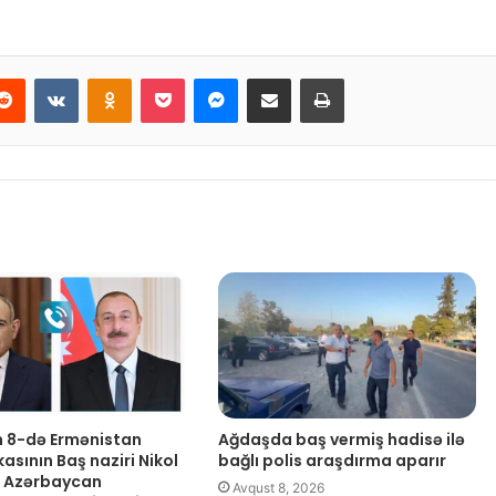
Reddit
VKontakte
Odnoklassniki
Pocket
Messenger
Email ilə paylaş
Print
 8-də Ermənistan
Ağdaşda baş vermiş hadisə ilə
asının Baş naziri Nikol
bağlı polis araşdırma aparır
n Azərbaycan
Avqust 8, 2026