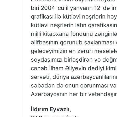
biri 2004-cü il yanvarın 12-də im
qrafikası ilə kütləvi nəşrlərin h
kütləvi nəşrlərin latın qarafikas
milli kitabxana fondunu zənginlə
əlifbasının qorunub saxlanması 
gələcəyimizin ən zəruri məsələlə
soydaşımızı birləşdirən və doğm
cənab İlham Əliyevin dediyi kimi
sərvəti, dünya azərbaycanlıların
səbədən də onun qorunması və q
Azərbaycanın hər bir vətəndaş
İldırım Eyvazlı,