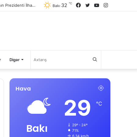
℃
32
Facebook
Twitter
YouTube
Instagram
Avqustun 8-də Ermənistan Respublikasının Baş naziri Nikol Paşinyan Azərbaycan Respublikasının Prezidenti İlham Əliyevə zəng edib
Bakı
Axtarış
r
Digər
Hava
29
℃
Bakı
29º - 24º
71%
6.34 km/h