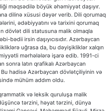
əbliği məqsədilə böyük əhəmiyyət daşıyır.
na dilinə xüsusi dəyər verib. Dili qorumaq
nələrini, ədəbiyyatını və tarixini qorumaq
n dövlət dili statusuna malik olmaqla
i-bədii irsin daşıyıcısıdır. Azərbaycan
ikliklərə uğrasa da, bu dəyişikliklər xalqın
iyyətli mərhələlərə işarə edib. 1991-ci
n sonra latın qrafikalı Azərbaycan
i. Bu hadisə Azərbaycan dövlətçiliyinin və
əsində mühüm addım oldu.
 qrammatik və leksik quruluşa malik
düşüncə tərzini, həyat tərzini, dünya
l Nizami Gəncəvi, Məhəmməd Füzuli, Mirzə