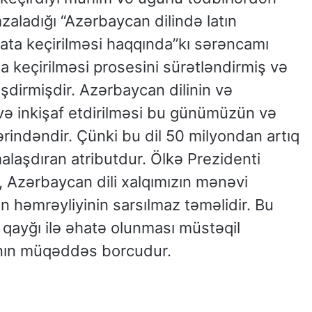
zaladığı “Azərbaycan dilində latın
əyata keçirilməsi haqqında”kı sərəncamı
ına keçirilməsi prosesini sürətləndirmiş və
şdirmişdir. Azərbaycan dilinin və
və inkişaf etdirilməsi bu günümüzün və
rindəndir. Çünki bu dil 50 milyondan artıq
alaşdıran atributdur. Ölkə Prezidenti
, Azərbaycan dili xalqımızın mənəvi
ın həmrəyliyinin sarsılmaz təməlidir. Bu
ayğı ilə əhatə olunması müstəqil
ının müqəddəs borcudur.