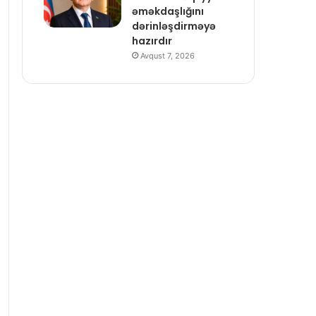
əməkdaşlığını
dərinləşdirməyə
hazırdır
Avqust 7, 2026