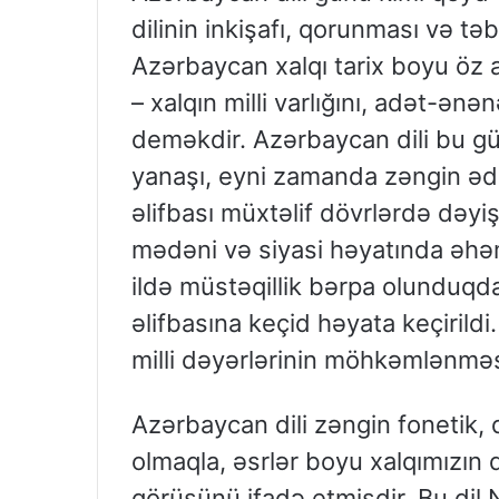
dilinin inkişafı, qorunması və t
Azərbaycan xalqı tarix boyu öz a
– xalqın milli varlığını, adət-ənə
deməkdir. Azərbaycan dili bu gü
yanaşı, eyni zamanda zəngin ədəb
əlifbası müxtəlif dövrlərdə dəyiş
mədəni və siyasi həyatında əhəm
ildə müstəqillik bərpa olunduqda
əlifbasına keçid həyata keçirild
milli dəyərlərinin möhkəmlənm
Azərbaycan dili zəngin fonetik,
olmaqla, əsrlər boyu xalqımızın 
görüşünü ifadə etmişdir. Bu di