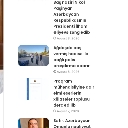
Baş naziri Nikol
Paşinyan
Azərbaycan
Respublikasının
Prezidenti İlham
Əliyevə zəng edib
Avqust 8, 2026
Ağdaşda baş
vermiş hadisə ilə
bağlı polis
araşdırma aparır
Avqust 8, 2026
Proqram
mühəndisliyinə dair
elmi əsərlərin
xülasələr toplusu
dərc edilib
Avqust 7, 2026
Səfir: Azərbaycan
Omanla nəqliyyat