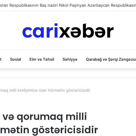
t
Sosial
Elm və Təhsil
Səhiyyə
Qarabağ və Şərqi Zəngəzu
aq milli kimliyimizə olan hörmətin göstəricisidir
 və qorumaq milli
mətin göstəricisidir