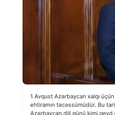
1 Avqust Azərbaycan xalqı üçün m
ehtiramın təcəssümüdür. Bu tar
Azərbaycan dili günü kimi qeyd