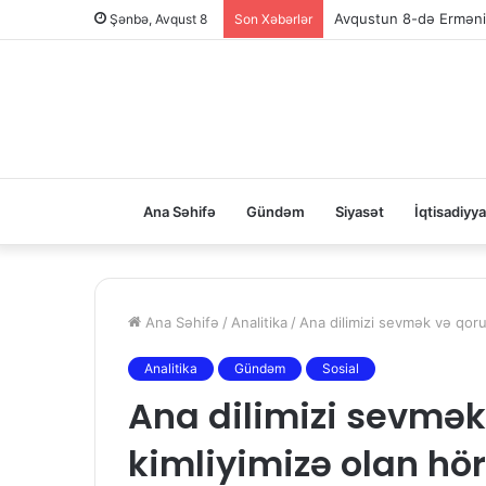
Şənbə, Avqust 8
Son Xəbərlər
Ana Səhifə
Gündəm
Siyasət
İqtisadiyya
Ana Səhifə
/
Analitika
/
Ana dilimizi sevmək və qorum
Analitika
Gündəm
Sosial
Ana dilimizi sevmək
kimliyimizə olan hör