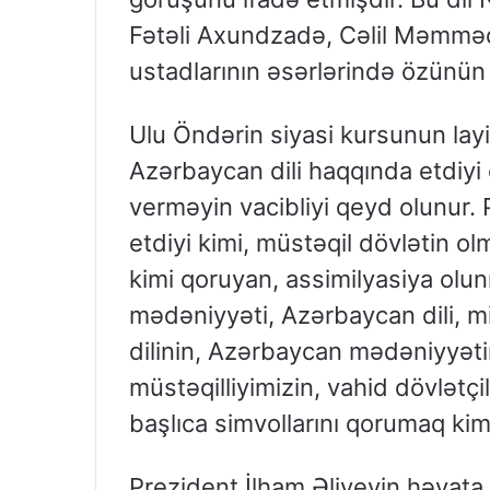
Fətəli Axundzadə, Cəlil Məmmə
ustadlarının əsərlərində özünün 
Ulu Öndərin siyasi kursunun layi
Azərbaycan dili haqqında etdiyi
verməyin vacibliyi qeyd olunur. 
etdiyi kimi, müstəqil dövlətin ol
kimi qoruyan, assimilyasiya o
mədəniyyəti, Azərbaycan dili, m
dilinin, Azərbaycan mədəniyyəti
müstəqilliyimizin, vahid dövlətçil
başlıca simvollarını qorumaq kimi
Prezident İlham Əliyevin həyata