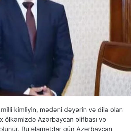
illi kimliyin, mədəni dəyərin və dilə olan
ix ölkəmizdə Azərbaycan əlifbası və
 olunur. Bu əlamətdar gün Azərbaycan