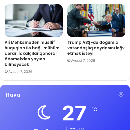
Ali Məhkəmədən müəllif
Tramp ABŞ-də doğumla
hüquqları ilə bağlı mühüm
vətəndaşlıq qaydasını ləğv
qərar: İdxalçılar qonorar
etmək istəyir
ödəməkdən yayına
Avqust 7, 2026
bilməyəcək
Avqust 7, 2026
Hava
27
℃
27º - 25º