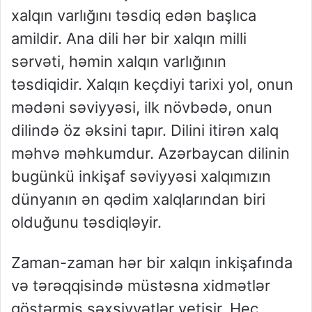
xalqın varlığını təsdiq edən başlıca
amildir. Ana dili hər bir xalqın milli
sərvəti, həmin xalqın varlığının
təsdiqidir. Xalqın keçdiyi tarixi yol, onun
mədəni səviyyəsi, ilk növbədə, onun
dilində öz əksini tapır. Dilini itirən xalq
məhvə məhkumdur. Azərbaycan dilinin
bugünkü inkişaf səviyyəsi xalqımızın
dünyanın ən qədim xalqlarından biri
olduğunu təsdiqləyir.
Zaman-zaman hər bir xalqın inkişafında
və tərəqqisində müstəsna xidmətlər
göstərmiş şəxsiyyətlər yetişir. Heç