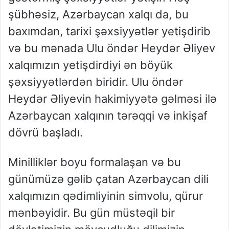
şübhəsiz, Azərbaycan xalqı da, bu
baxımdan, tarixi şəxsiyyətlər yetişdirib
və bu mənada Ulu öndər Heydər Əliyev
xalqımızın yetişdirdiyi ən böyük
şəxsiyyətlərdən biridir. Ulu öndər
Heydər Əliyevin hakimiyyətə gəlməsi ilə
Azərbaycan xalqının tərəqqi və inkişaf
dövrü başladı.
Minilliklər boyu formalaşan və bu
günümüzə gəlib çatan Azərbaycan dili
xalqımızın qədimliyinin simvolu, qürur
mənbəyidir. Bu gün müstəqil bir