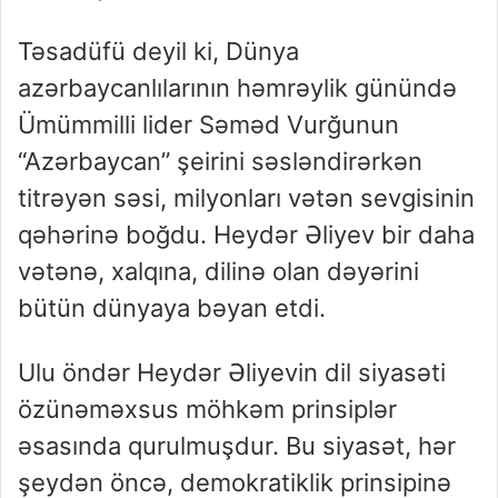
Təsadüfü deyil ki, Dünya
azərbaycanlılarının həmrəylik günündə
Ümümmilli lider Səməd Vurğunun
“Azərbaycan” şeirini səsləndirərkən
titrəyən səsi, milyonları vətən sevgisinin
qəhərinə boğdu. Heydər Əliyev bir daha
vətənə, xalqına, dilinə olan dəyərini
bütün dünyaya bəyan etdi.
Ulu öndər Heydər Əliyevin dil siyasəti
özünəməxsus möhkəm prinsiplər
əsasında qurulmuşdur. Bu siyasət, hər
şeydən öncə, demokratiklik prinsipinə