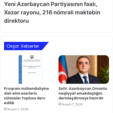
Yeni Azərbaycan Partiyasının fəalı,
Xəzər rayonu, 216 nömrəli məktəbin
direktoru
Oxşar Xəbərlər
Proqram mühəndisliyinə
Səfir: Azərbaycan Omanla
dair elmi əsərlərin
nəqliyyat əməkdaşlığını
xülasələr toplusu dərc
dərinləşdirməyə hazırdır
edilib
Avqust 7, 2026
Avqust 7, 2026