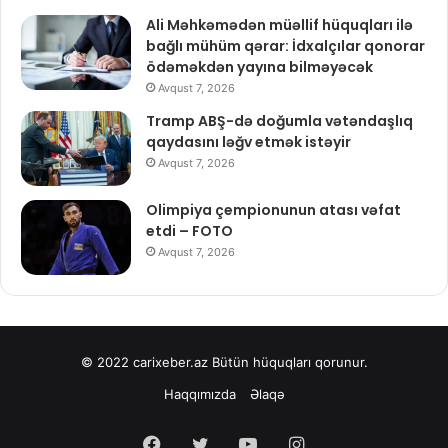
Ali Məhkəmədən müəllif hüquqları ilə
bağlı mühüm qərar: İdxalçılar qonorar
ödəməkdən yayına bilməyəcək
Avqust 7, 2026
Tramp ABŞ-də doğumla vətəndaşlıq
qaydasını ləğv etmək istəyir
Avqust 7, 2026
Olimpiya çempionunun atası vəfat
etdi – FOTO
Avqust 7, 2026
© 2022
carixeber.az
Bütün hüquqları qorunur.
Haqqımızda
Əlaqə
Facebook
Twitter
YouTube
Instagram