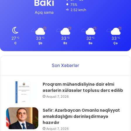
Bakı
75%
2.52 km/h
Açıq səma
27
33
33
32
33
℃
℃
℃
℃
℃
C
Şb
Bz
Be
Ça
Son Xəbərlər
Proqram mühəndisliyinə dair elmi
əsərlərin xülasələr toplusu dərc edilib
Avqust 7, 2026
Səfir: Azərbaycan Omanla nəqliyyat
əməkdaşlığını dərinləşdirməyə
hazırdır
Avqust 7, 2026