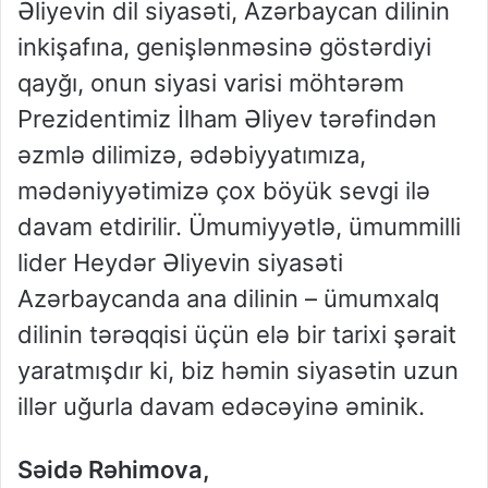
Əliyevin dil siyasəti, Azərbaycan dilinin
inkişafına, genişlənməsinə göstərdiyi
qayğı, onun siyasi varisi möhtərəm
Prezidentimiz İlham Əliyev tərəfindən
əzmlə dilimizə, ədəbiyyatımıza,
mədəniyyətimizə çox böyük sevgi ilə
davam etdirilir. Ümumiyyətlə, ümummilli
lider Heydər Əliyevin siyasəti
Azərbaycanda ana dilinin – ümumxalq
dilinin tərəqqisi üçün elə bir tarixi şərait
yaratmışdır ki, biz həmin siyasətin uzun
illər uğurla davam edəcəyinə əminik.
Səidə Rəhimova,