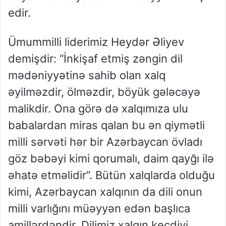
edir.
Ümummilli liderimiz Heydər Əliyev
demişdir: “İnkişaf etmiş zəngin dil
mədəniyyətinə sahib olan xalq
əyilməzdir, ölməzdir, böyük gələcəyə
malikdir. Ona görə də xalqımıza ulu
babalardan miras qalan bu ən qiymətli
milli sərvəti hər bir Azərbaycan övladı
göz bəbəyi kimi qorumalı, daim qayğı ilə
əhatə etməlidir”. Bütün xalqlarda olduğu
kimi, Azərbaycan xalqının da dili onun
milli varlığını müəyyən edən başlıca
amillərdəndir. Dilimiz xalqın keçdiyi