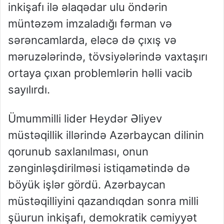
inkişafı ilə əlaqədar ulu öndərin
müntəzəm imzaladığı fərman və
sərəncamlarda, eləcə də çıxış və
məruzələrində, tövsiyələrində vaxtaşırı
ortaya çıxan problemlərin həlli vacib
sayılırdı.
Ümummilli lider Heydər Əliyev
müstəqillik illərində Azərbaycan dilinin
qorunub saxlanılması, onun
zənginləşdirilməsi istiqamətində də
böyük işlər gördü. Azərbaycan
müstəqilliyini qazandıqdan sonra milli
şüurun inkişafı, demokratik cəmiyyət