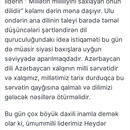
liderin “ Millətin milliliyini saxlayan onun
dilidir” kəlamı dərin məna daşıyır. Ulu
ondərin ana dilinin taleyi barədə təməl
düşüncələri şərtləndirən dil
quruculuğundakı idea istiqaməti bu gün
də müasir siyasi baxışlara uyğun
səviyyədə aparılmaqdadır. Azərbaycan
dili Azərbaycan xalqının milli sərvətidir
və xalqımız, millətimiz tarix durduqca bu
sərvətin qayğısına qalmalı və dilimizi
gələcək nəsillərə ötürməlidir.
Bu gün çox böyük daxili inamla demək
olar ki, ümummilli liderimiz Heydər