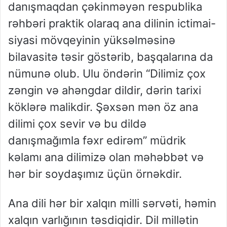
danışmaqdan çəkinməyən respublika
rəhbəri praktik olaraq ana dilinin ictimai-
siyasi mövqeyinin yüksəlməsinə
bilavasitə təsir göstərib, başqalarına da
nümunə olub. Ulu öndərin “Dilimiz çox
zəngin və ahəngdar dildir, dərin tarixi
köklərə malikdir. Şəxsən mən öz ana
dilimi çox sevir və bu dildə
danışmağımla fəxr edirəm” müdrik
kəlamı ana dilimizə olan məhəbbət və
hər bir soydaşımız üçün örnəkdir.
Ana dili hər bir xalqın milli sərvəti, həmin
xalqın varlığının təsdiqidir. Dil millətin