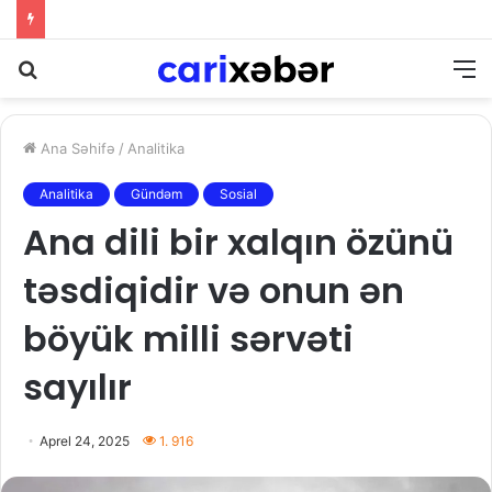
Ali Məhkəmədən müəllif hüquqları ilə bağlı mühüm qərar: İdxalçılar qonorar ödəməkdən yayına bilməyəcək
Axtarış
M
Ana Səhifə
/
Analitika
Analitika
Gündəm
Sosial
Ana dili bir xalqın özünü
təsdiqidir və onun ən
böyük milli sərvəti
sayılır
Aprel 24, 2025
1. 916