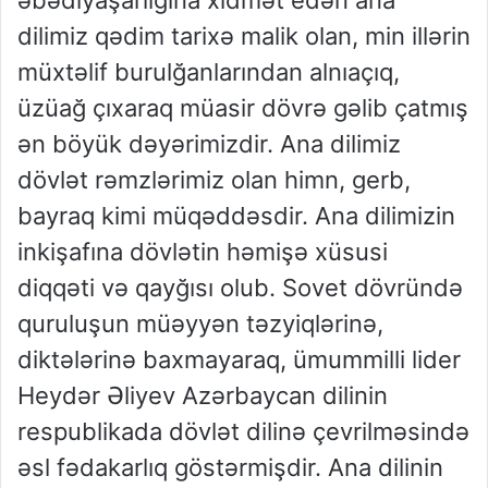
dilimiz qədim tarixə malik olan, min illərin
müxtəlif burulğanlarından alnıaçıq,
üzüağ çıxaraq müasir dövrə gəlib çatmış
ən böyük dəyərimizdir. Ana dilimiz
dövlət rəmzlərimiz olan himn, gerb,
bayraq kimi müqəddəsdir. Ana dilimizin
inkişafına dövlətin həmişə xüsusi
diqqəti və qayğısı olub. Sovet dövründə
quruluşun müəyyən təzyiqlərinə,
diktələrinə baxmayaraq, ümummilli lider
Heydər Əliyev Azərbaycan dilinin
respublikada dövlət dilinə çevrilməsində
əsl fədakarlıq göstərmişdir. Ana dilinin