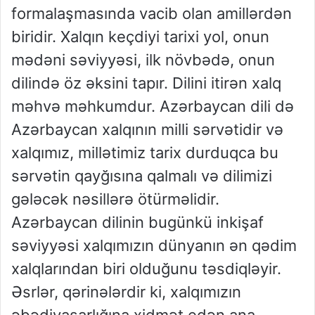
formalaşmasında vacib olan amillərdən
biridir. Xalqın keçdiyi tarixi yol, onun
mədəni səviyyəsi, ilk növbədə, onun
dilində öz əksini tapır. Dilini itirən xalq
məhvə məhkumdur. Azərbaycan dili də
Azərbaycan xalqının milli sərvətidir və
xalqımız, millətimiz tarix durduqca bu
sərvətin qayğısına qalmalı və dilimizi
gələcək nəsillərə ötürməlidir.
Azərbaycan dilinin bugünkü inkişaf
səviyyəsi xalqımızın dünyanın ən qədim
xalqlarından biri olduğunu təsdiqləyir.
Əsrlər, qərinələrdir ki, xalqımızın
əbədiyaşarlığına xidmət edən ana