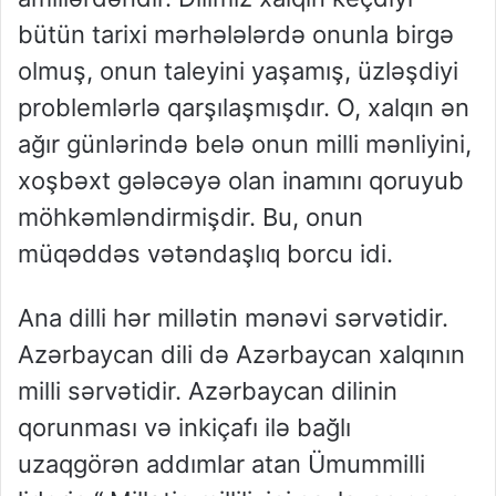
bütün tarixi mərhələlərdə onunla birgə
olmuş, onun taleyini yaşamış, üzləşdiyi
problemlərlə qarşılaşmışdır. O, xalqın ən
ağır günlərində belə onun milli mənliyini,
xoşbəxt gələcəyə olan inamını qoruyub
möhkəmləndirmişdir. Bu, onun
müqəddəs vətəndaşlıq borcu idi.
Ana dilli hər millətin mənəvi sərvətidir.
Azərbaycan dili də Azərbaycan xalqının
milli sərvətidir. Azərbaycan dilinin
qorunması və inkiçafı ilə bağlı
uzaqgörən addımlar atan Ümummilli