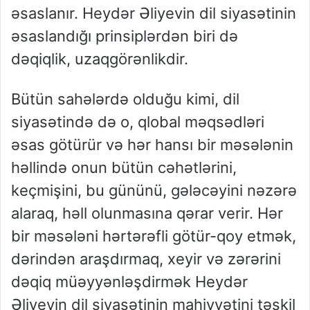
əsaslanır. Heydər Əliyevin dil siyasətinin
əsaslandığı prinsiplərdən biri də
dəqiqlik, uzaqgörənlikdir.
Bütün sahələrdə olduğu kimi, dil
siyasətində də o, qlobal məqsədləri
əsas götürür və hər hansı bir məsələnin
həllində onun bütün cəhətlərini,
keçmişini, bu gününü, gələcəyini nəzərə
alaraq, həll olunmasına qərar verir. Hər
bir məsələni hərtərəfli götür-qoy etmək,
dərindən araşdırmaq, xeyir və zərərini
dəqiq müəyyənləşdirmək Heydər
Əliyevin dil siyasətinin mahiyyətini təşkil