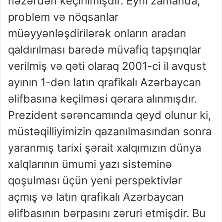
nəzərdən keçirilmişdir. Eyni zamanda,
problem və nöqsanlar
müəyyənləşdirilərək onların aradan
qaldırılması barədə müvafiq tapşırıqlar
verilmiş və qəti olaraq 2001-ci il avqust
ayının 1-dən latın qrafikalı Azərbaycan
əlifbasına keçilməsi qərara alınmışdır.
Prezident sərəncamında qeyd olunur ki,
müstəqilliyimizin qazanılmasından sonra
yaranmış tarixi şərait xalqımızın dünya
xalqlarının ümumi yazı sisteminə
qoşulması üçün yeni perspektivlər
açmış və latın qrafikalı Azərbaycan
əlifbasının bərpasını zəruri etmişdir. Bu