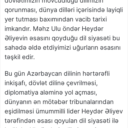
dövlətimizin mövcudluğu dilimizin
qorunması, dünya dilləri içərisində layiqli
yer tutması baxımından vacib tarixi
imkandır. Məhz Ulu öndər Heydər
Əliyevin əsasını qoyduğu dil siyasəti bu
sahədə əldə etdiyimizi uğurların əsasını
təşkil edir.
Bu gün Azərbaycan dilinin hərtərəfli
inkişafı, dövlət dilinə çevrilməsi,
diplomatiya aləminə yol açması,
dünyanın ən mötəbər tribunalarından
eşidilməsi ümummilli lider Heydər Əliyev
tərəfindən əsası qoyulan dil siyasəti ilə