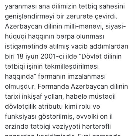
yaranması ana dilimizin tətbiq sahəsini
genişləndirməyi bir zərurətə çevirdi.
Azərbaycan dilinin milli-mənəvi, siyasi-
hüquqi haqqının bərpa olunması
istiqamətində atılmış vacib addımlardan
biri 18 iyun 2001-ci ildə “Dövlət dilinin
tətbiqi işinin təkmilləşdirilməsi
haqqında” fərmanın imzalanması
olmuşdur. Fərmanda Azərbaycan dilinin
tarixi inkişaf yolları, habelə müstəqil
dövlətçilik atributu kimi rolu və
funksiyası göstərilmiş, əvvəlki on il
ərzində tətbiqi vəziyyəti hərtərəfli