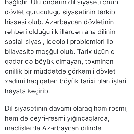
bağlıdır. Ulu öndərin dil siyasəti onun
dövlət quruculuğu siyasətinin tərkib
hissəsi olub. Azərbaycan dövlətinin
rəhbəri olduğu ilk illərdən ana dilinin
sosial-siyasi, ideoloji problemləri ilə
bilavasitə məşğul olub. Tarix üçün o
qədər də böyük olmayan, təxminən
onillik bir müddətdə görkəmli dövlət
xadimi həqiqətən böyük tarixi olan işləri
həyata keçirib.
Dil siyasətinin davamı olaraq həm rəsmi,
həm də qeyri-rəsmi yığıncaqlarda,
məclislərdə Azərbaycan dilində