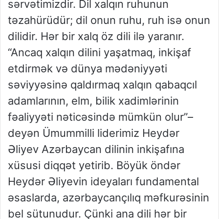
sərvətimizdir. Dil xalqın ruhunun
təzahürüdür; dil onun ruhu, ruh isə onun
dilidir. Hər bir xalq öz dili ilə yaranır.
“Ancaq xalqın dilini yaşatmaq, inkişaf
etdirmək və dünya mədəniyyəti
səviyyəsinə qaldırmaq xalqın qabaqcıl
adamlarının, elm, bilik xadimlərinin
fəaliyyəti nəticəsində mümkün olur”–
deyən Ümummilli liderimiz Heydər
Əliyev Azərbaycan dilinin inkişafına
xüsusi diqqət yetirib. Böyük öndər
Heydər Əliyevin ideyaları fundamental
əsaslarda, azərbaycançılıq məfkurəsinin
bel sütunudur. Çünki ana dili hər bir