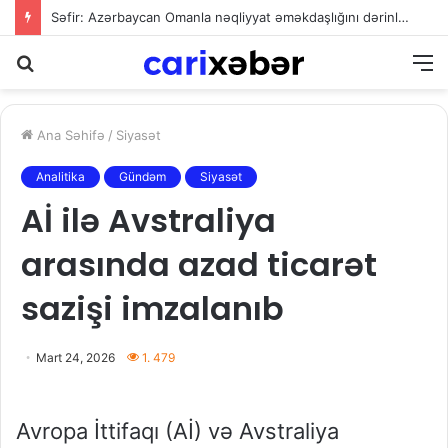
Səfir: Azərbaycan Omanla nəqliyyat əməkdaşlığını dərinləşdirməyə hazırdır
Axtarış
M
Ana Səhifə
/
Siyasət
Analitika
Gündəm
Siyasət
Aİ ilə Avstraliya
arasında azad ticarət
sazişi imzalanıb
Mart 24, 2026
1. 479
Avropa İttifaqı (Aİ) və Avstraliya