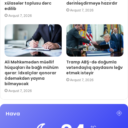
xülasələr toplusu dərc
dərinləşdirməyə hazırdır
edilib
Avqust 7, 2026
Avqust 7, 2026
Ali Məhkəmədən müəllif
Tramp ABŞ-də doğumla
hüquqları ilə bağlı mühüm
vətəndaşlıq qaydasını ləğv
qərar: İdxalçılar qonorar
etmək istəyir
ödəməkdən yayına
Avqust 7, 2026
bilməyəcək
Avqust 7, 2026
Hava
℃