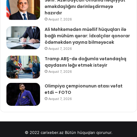
əməkdaşlığını dərinləşdirməyə
hazırdır
Avqust 7, 2026
Ali Məhkəmədən müəllif hüquqları ilə
bağlı mühüm qərar: İdxalçılar qonorar
ödəməkdən yayına bilməyəcək
Avqust 7, 2026
Tramp ABŞ-də doğumla vətəndaşlıq
qaydasını ləğv etmək istəyir
Avqust 7, 2026
Olimpiya çempionunun atası vəfat
etdi – FOTO
Avqust 7, 2026
© 2022
carixeber.az
Bütün hüquqları qorunur.