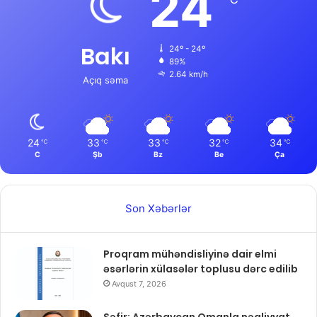
24
Bakı
24º - 24º
89%
2.64 km/h
Açıq səma
24
33
33
32
34
℃
℃
℃
℃
℃
C
Şb
Bz
Be
Ça
Son Xəbərlər
Proqram mühəndisliyinə dair elmi
əsərlərin xülasələr toplusu dərc edilib
Avqust 7, 2026
Səfir: Azərbaycan Omanla nəqliyyat