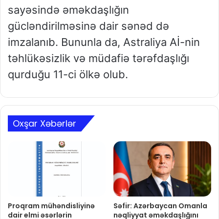
sayəsində əməkdaşlığın
gücləndirilməsinə dair sənəd də
imzalanıb. Bununla da, Astraliya Aİ-nin
təhlükəsizlik və müdafiə tərəfdaşlığı
qurduğu 11-ci ölkə olub.
Oxşar Xəbərlər
Proqram mühəndisliyinə
Səfir: Azərbaycan Omanla
dair elmi əsərlərin
nəqliyyat əməkdaşlığını