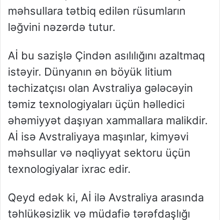
məhsullara tətbiq edilən rüsumların
ləğvini nəzərdə tutur.
Aİ bu sazişlə Çindən asılılığını azaltmaq
istəyir. Dünyanın ən böyük litium
təchizatçısı olan Avstraliya gələcəyin
təmiz texnologiyaları üçün həlledici
əhəmiyyət daşıyan xammallara malikdir.
Aİ isə Avstraliyaya maşınlar, kimyəvi
məhsullar və nəqliyyat sektoru üçün
texnologiyalar ixrac edir.
Qeyd edək ki, Aİ ilə Avstraliya arasında
təhlükəsizlik və müdafiə tərəfdaşlığı