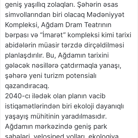
geniş yaşıllıq zolaqları. Şəhərin əsas
simvollarından biri olacaq Mədəniyyət
Kompleksi, Ağdam Dram Teatrının
bərpası və “İmarət” kompleksi kimi tarixi
abidələrin müasir tərzdə dirçəldilməsi
planlaşdırılır. Bu, Ağdamın tarixini
gələcək nəsillərə çatdırmaqla yanaşı,
şəhərə yeni turizm potensialı
qazandıracaq.
2040-cı ilədək olan planın vacib
istiqamətlərindən biri ekoloji dayanıqlı
yaşayış mühitinin yaradılmasıdır.
Ağdamın mərkəzində geniş park
sahələri, velosiped yolları, ekologiya