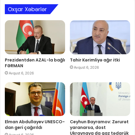
Oxşar Xəbərlər
Prezidentdən AZAL-la bağlı
Tahir Kərimliyə ağır itki
FƏRMAN
Avqust 6, 2026
Avqust 6, 2026
Elman Abdullayev UNESCO-
Ceyhun Bayramov: Zərurət
dan geri çağırıldı
yaranarsa, dost
Ukraynaya da qaz tədarük
Avqust 6, 2026