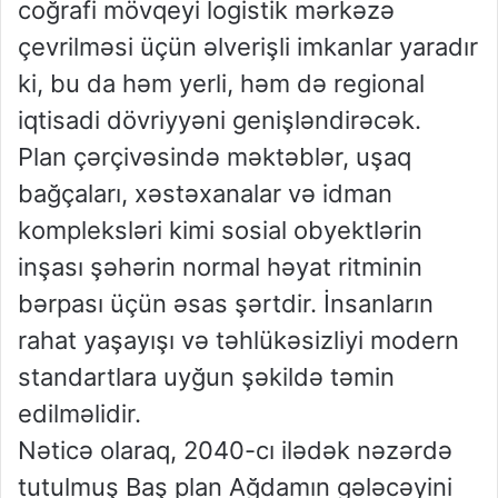
coğrafi mövqeyi logistik mərkəzə
çevrilməsi üçün əlverişli imkanlar yaradır
ki, bu da həm yerli, həm də regional
iqtisadi dövriyyəni genişləndirəcək.
Plan çərçivəsində məktəblər, uşaq
bağçaları, xəstəxanalar və idman
kompleksləri kimi sosial obyektlərin
inşası şəhərin normal həyat ritminin
bərpası üçün əsas şərtdir. İnsanların
rahat yaşayışı və təhlükəsizliyi modern
standartlara uyğun şəkildə təmin
edilməlidir.
Nəticə olaraq, 2040-cı ilədək nəzərdə
tutulmuş Baş plan Ağdamın gələcəyini