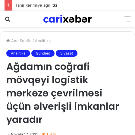
Tahir Kərimliyə ağır itki
Axtarış
M
Ana Səhifə
/
Analitika
Analitika
Gündəm
Siyasət
Ağdamın coğrafi
mövqeyi logistik
mərkəzə çevrilməsi
üçün əlverişli imkanlar
yaradır
Noyabr 17, 2025
1. 478