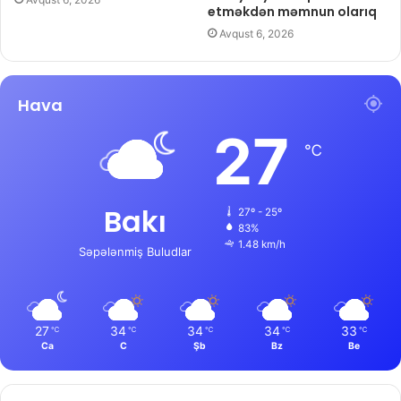
etməkdən məmnun olarıq
Avqust 6, 2026
Hava
27
℃
Bakı
27º - 25º
83%
1.48 km/h
Səpələnmiş Buludlar
27
34
34
34
33
℃
℃
℃
℃
℃
Ca
C
Şb
Bz
Be