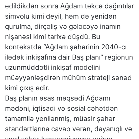
edildikdən sonra Ağdam təkcə dağıntılar
simvolu kimi deyil, həm də yenidən
qurulma, dirçəliş və gələcəyə inamın
nişanəsi kimi tarixə düşdü. Bu
kontekstdə “Ağdam şəhərinin 2040-cı
ilədək inkişafına dair Baş planı” regionun
uzunmüddətli inkişaf modelini
müəyyənləşdirən mühüm strateji sənəd
kimi çıxış edir.
Baş planın əsas məqsədi Ağdamı
mədəni, iqtisadi və sosial cəhətdən
tamamilə yenilənmiş, müasir şəhər
standartlarına cavab verən, dayanıqlı və
yaşıl şəhər konsepsiyasına uyğun