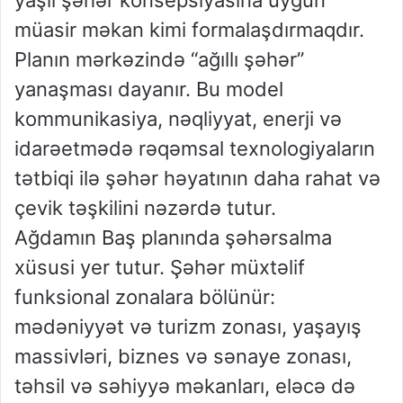
müasir məkan kimi formalaşdırmaqdır.
Planın mərkəzində “ağıllı şəhər”
yanaşması dayanır. Bu model
kommunikasiya, nəqliyyat, enerji və
idarəetmədə rəqəmsal texnologiyaların
tətbiqi ilə şəhər həyatının daha rahat və
çevik təşkilini nəzərdə tutur.
Ağdamın Baş planında şəhərsalma
xüsusi yer tutur. Şəhər müxtəlif
funksional zonalara bölünür:
mədəniyyət və turizm zonası, yaşayış
massivləri, biznes və sənaye zonası,
təhsil və səhiyyə məkanları, eləcə də