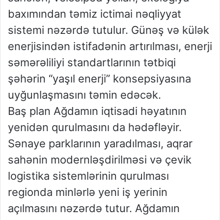
baxımından təmiz ictimai nəqliyyat
sistemi nəzərdə tutulur. Günəş və külək
enerjisindən istifadənin artırılması, enerji
səmərəliliyi standartlarının tətbiqi
şəhərin “yaşıl enerji” konsepsiyasına
uyğunlaşmasını təmin edəcək.
Baş plan Ağdamın iqtisadi həyatının
yenidən qurulmasını da hədəfləyir.
Sənaye parklarının yaradılması, aqrar
sahənin modernləşdirilməsi və çevik
logistika sistemlərinin qurulması
regionda minlərlə yeni iş yerinin
açılmasını nəzərdə tutur. Ağdamın