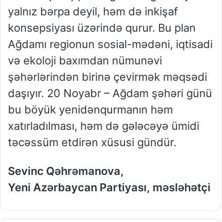
yalnız bərpa deyil, həm də inkişaf
konsepsiyası üzərində qurur. Bu plan
Ağdamı regionun sosial-mədəni, iqtisadi
və ekoloji baxımdan nümunəvi
şəhərlərindən birinə çevirmək məqsədi
daşıyır. 20 Noyabr – Ağdam şəhəri günü
bu böyük yenidənqurmanın həm
xatırladılması, həm də gələcəyə ümidi
təcəssüm etdirən xüsusi gündür.
Sevinc Qəhrəmanova,
Yeni Azərbaycan Partiyası, məsləhətçi