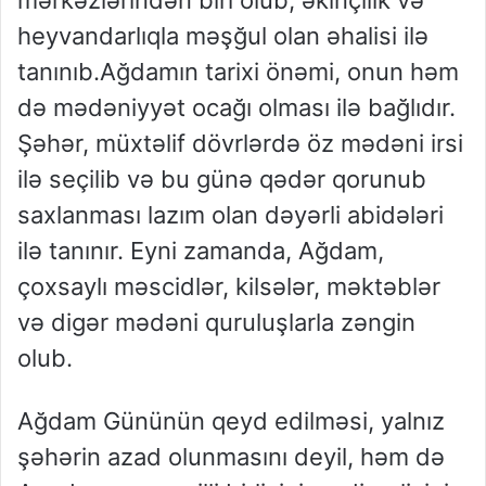
heyvandarlıqla məşğul olan əhalisi ilə
tanınıb.Ağdamın tarixi önəmi, onun həm
də mədəniyyət ocağı olması ilə bağlıdır.
Şəhər, müxtəlif dövrlərdə öz mədəni irsi
ilə seçilib və bu günə qədər qorunub
saxlanması lazım olan dəyərli abidələri
ilə tanınır. Eyni zamanda, Ağdam,
çoxsaylı məscidlər, kilsələr, məktəblər
və digər mədəni quruluşlarla zəngin
olub.
Ağdam Gününün qeyd edilməsi, yalnız
şəhərin azad olunmasını deyil, həm də