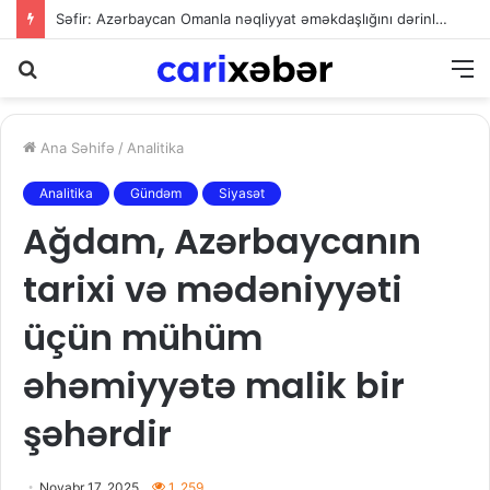
Ali Məhkəmədən müəllif hüquqları ilə bağlı mühüm qərar: İdxalçılar qonorar ödəməkdən yayına bilməyəcək
Axtarış
M
Ana Səhifə
/
Analitika
Analitika
Gündəm
Siyasət
Ağdam, Azərbaycanın
tarixi və mədəniyyəti
üçün mühüm
əhəmiyyətə malik bir
şəhərdir
Noyabr 17, 2025
1. 259