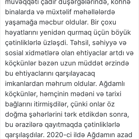
müvəqqəti çadır düşərgələrində, köhnə
binalarda və müxtəlif məhəllələrdə
yaşamağa məcbur oldular. Bir çoxu
həyatlarını yenidən qurmaq üçün böyük
çətinliklərlə üzləşdi. Təhsil, səhiyyə və
sosial xidmətlərə olan ehtiyaclar artdı və
köçkünlər bəzən uzun müddət ərzində
bu ehtiyaclarını qarşılayacaq
imkanlardan məhrum oldular. Ağdamlı
köçkünlər, həmçinin mədəni və tarixi
bağlarını itirmişdilər, çünki onlar öz
doğma şəhərlərini tərk etdikdən sonra,
bu ərazilərə qayıtmaqda çətinliklərlə
qarşılaşdılar. 2020-ci ildə Ağdamın azad