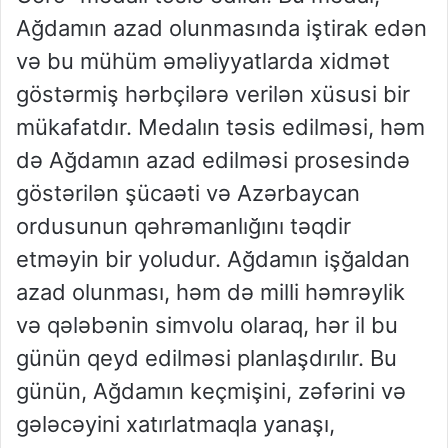
Ağdamın azad olunmasında iştirak edən
və bu mühüm əməliyyatlarda xidmət
göstərmiş hərbçilərə verilən xüsusi bir
mükafatdır. Medalın təsis edilməsi, həm
də Ağdamın azad edilməsi prosesində
göstərilən şücaəti və Azərbaycan
ordusunun qəhrəmanlığını təqdir
etməyin bir yoludur. Ağdamın işğaldan
azad olunması, həm də milli həmrəylik
və qələbənin simvolu olaraq, hər il bu
günün qeyd edilməsi planlaşdırılır. Bu
günün, Ağdamın keçmişini, zəfərini və
gələcəyini xatırlatmaqla yanaşı,