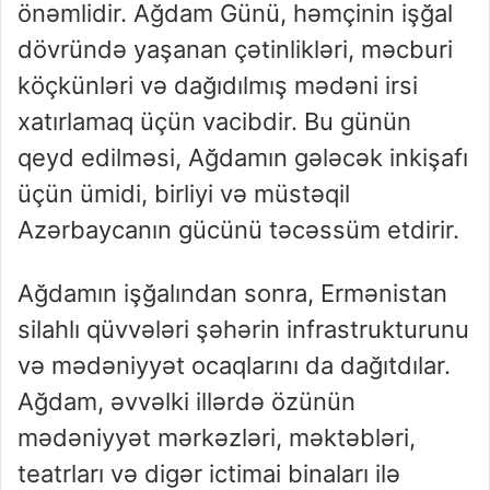
önəmlidir. Ağdam Günü, həmçinin işğal
dövründə yaşanan çətinlikləri, məcburi
köçkünləri və dağıdılmış mədəni irsi
xatırlamaq üçün vacibdir. Bu günün
qeyd edilməsi, Ağdamın gələcək inkişafı
üçün ümidi, birliyi və müstəqil
Azərbaycanın gücünü təcəssüm etdirir.
Ağdamın işğalından sonra, Ermənistan
silahlı qüvvələri şəhərin infrastrukturunu
və mədəniyyət ocaqlarını da dağıtdılar.
Ağdam, əvvəlki illərdə özünün
mədəniyyət mərkəzləri, məktəbləri,
teatrları və digər ictimai binaları ilə