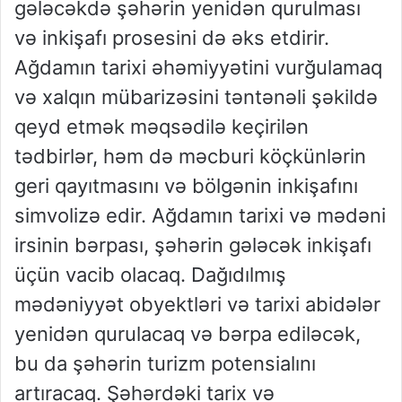
gələcəkdə şəhərin yenidən qurulması
və inkişafı prosesini də əks etdirir.
Ağdamın tarixi əhəmiyyətini vurğulamaq
və xalqın mübarizəsini təntənəli şəkildə
qeyd etmək məqsədilə keçirilən
tədbirlər, həm də məcburi köçkünlərin
geri qayıtmasını və bölgənin inkişafını
simvolizə edir. Ağdamın tarixi və mədəni
irsinin bərpası, şəhərin gələcək inkişafı
üçün vacib olacaq. Dağıdılmış
mədəniyyət obyektləri və tarixi abidələr
yenidən qurulacaq və bərpa ediləcək,
bu da şəhərin turizm potensialını
artıracaq. Şəhərdəki tarix və