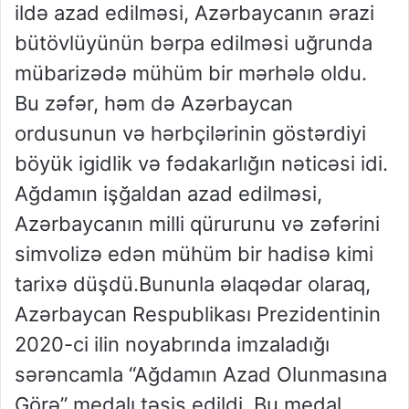
ildə azad edilməsi, Azərbaycanın ərazi
bütövlüyünün bərpa edilməsi uğrunda
mübarizədə mühüm bir mərhələ oldu.
Bu zəfər, həm də Azərbaycan
ordusunun və hərbçilərinin göstərdiyi
böyük igidlik və fədakarlığın nəticəsi idi.
Ağdamın işğaldan azad edilməsi,
Azərbaycanın milli qürurunu və zəfərini
simvolizə edən mühüm bir hadisə kimi
tarixə düşdü.Bununla əlaqədar olaraq,
Azərbaycan Respublikası Prezidentinin
2020-ci ilin noyabrında imzaladığı
sərəncamla “Ağdamın Azad Olunmasına
Görə” medalı təsis edildi. Bu medal,