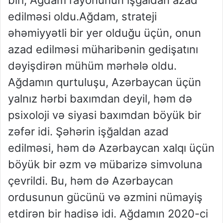
edilməsi oldu.Ağdam, strateji
əhəmiyyətli bir yer olduğu üçün, onun
azad edilməsi müharibənin gedişatını
dəyişdirən mühüm mərhələ oldu.
Ağdamın qurtuluşu, Azərbaycan üçün
yalnız hərbi baxımdan deyil, həm də
psixoloji və siyasi baxımdan böyük bir
zəfər idi. Şəhərin işğaldan azad
edilməsi, həm də Azərbaycan xalqı üçün
böyük bir əzm və mübarizə simvoluna
çevrildi. Bu, həm də Azərbaycan
ordusunun gücünü və əzmini nümayiş
etdirən bir hadisə idi. Ağdamın 2020-ci