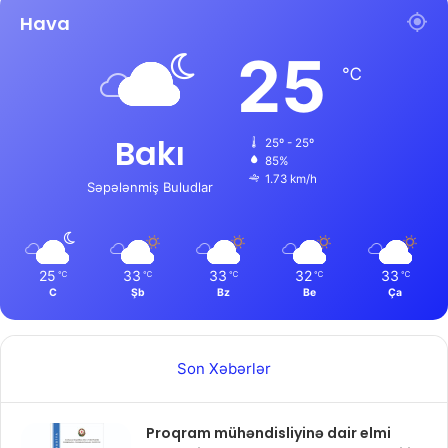
Hava
25
℃
Bakı
25º - 25º
85%
1.73 km/h
Səpələnmiş Buludlar
25
33
33
32
33
℃
℃
℃
℃
℃
C
Şb
Bz
Be
Ça
Son Xəbərlər
Proqram mühəndisliyinə dair elmi