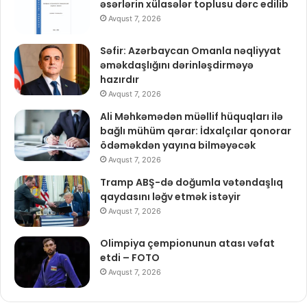
əsərlərin xülasələr toplusu dərc edilib
Avqust 7, 2026
Səfir: Azərbaycan Omanla nəqliyyat
əməkdaşlığını dərinləşdirməyə
hazırdır
Avqust 7, 2026
Ali Məhkəmədən müəllif hüquqları ilə
bağlı mühüm qərar: İdxalçılar qonorar
ödəməkdən yayına bilməyəcək
Avqust 7, 2026
Tramp ABŞ-də doğumla vətəndaşlıq
qaydasını ləğv etmək istəyir
Avqust 7, 2026
Olimpiya çempionunun atası vəfat
etdi – FOTO
Avqust 7, 2026