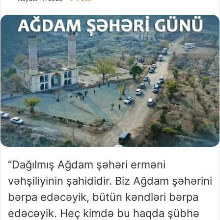
“Dağılmış Ağdam şəhəri erməni
vəhşiliyinin şahididir. Biz Ağdam şəhərini
bərpa edəcəyik, bütün kəndləri bərpa
edəcəyik. Heç kimdə bu haqda şübhə