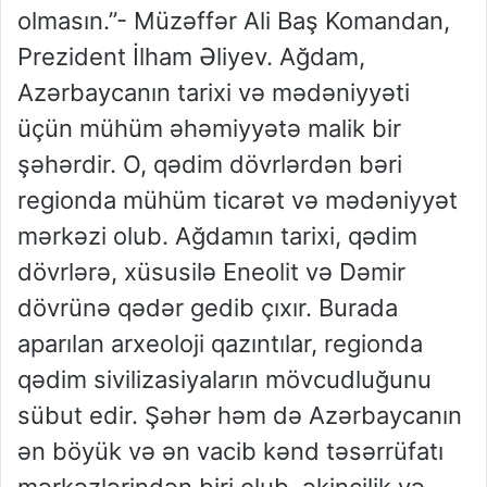
olmasın.”- Müzəffər Ali Baş Komandan,
Prezident İlham Əliyev. Ağdam,
Azərbaycanın tarixi və mədəniyyəti
üçün mühüm əhəmiyyətə malik bir
şəhərdir. O, qədim dövrlərdən bəri
regionda mühüm ticarət və mədəniyyət
mərkəzi olub. Ağdamın tarixi, qədim
dövrlərə, xüsusilə Eneolit və Dəmir
dövrünə qədər gedib çıxır. Burada
aparılan arxeoloji qazıntılar, regionda
qədim sivilizasiyaların mövcudluğunu
sübut edir. Şəhər həm də Azərbaycanın
ən böyük və ən vacib kənd təsərrüfatı
mərkəzlərindən biri olub, əkinçilik və