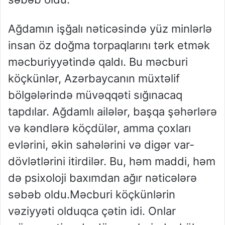
Ağdamın işğalı nəticəsində yüz minlərlə
insan öz doğma torpaqlarını tərk etmək
məcburiyyətində qaldı. Bu məcburi
köçkünlər, Azərbaycanın müxtəlif
bölgələrində müvəqqəti sığınacaq
tapdılar. Ağdamlı ailələr, başqa şəhərlərə
və kəndlərə köçdülər, amma çoxları
evlərini, əkin sahələrini və digər var-
dövlətlərini itirdilər. Bu, həm maddi, həm
də psixoloji baxımdan ağır nəticələrə
səbəb oldu.Məcburi köçkünlərin
vəziyyəti olduqca çətin idi. Onlar