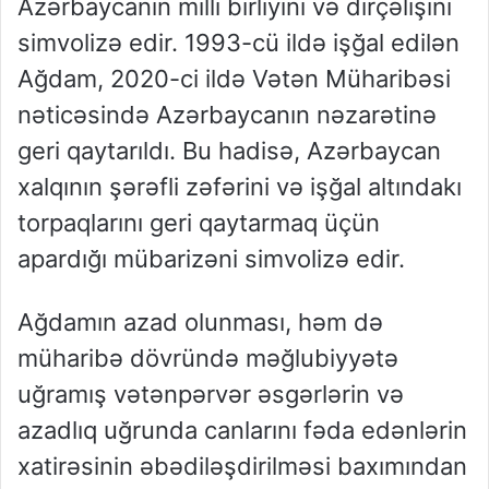
Azərbaycanın milli birliyini və dirçəlişini
simvolizə edir. 1993-cü ildə işğal edilən
Ağdam, 2020-ci ildə Vətən Müharibəsi
nəticəsində Azərbaycanın nəzarətinə
geri qaytarıldı. Bu hadisə, Azərbaycan
xalqının şərəfli zəfərini və işğal altındakı
torpaqlarını geri qaytarmaq üçün
apardığı mübarizəni simvolizə edir.
Ağdamın azad olunması, həm də
müharibə dövründə məğlubiyyətə
uğramış vətənpərvər əsgərlərin və
azadlıq uğrunda canlarını fəda edənlərin
xatirəsinin əbədiləşdirilməsi baxımından