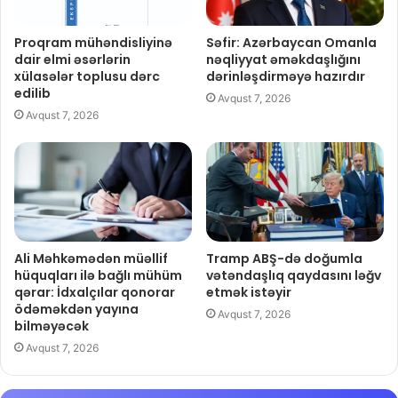
Proqram mühəndisliyinə
Səfir: Azərbaycan Omanla
dair elmi əsərlərin
nəqliyyat əməkdaşlığını
xülasələr toplusu dərc
dərinləşdirməyə hazırdır
edilib
Avqust 7, 2026
Avqust 7, 2026
Ali Məhkəmədən müəllif
Tramp ABŞ-də doğumla
hüquqları ilə bağlı mühüm
vətəndaşlıq qaydasını ləğv
qərar: İdxalçılar qonorar
etmək istəyir
ödəməkdən yayına
Avqust 7, 2026
bilməyəcək
Avqust 7, 2026