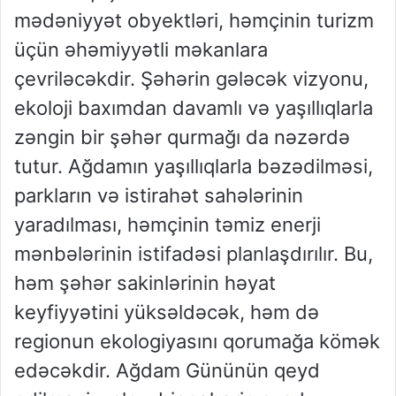
mədəniyyət obyektləri, həmçinin turizm
üçün əhəmiyyətli məkanlara
çevriləcəkdir. Şəhərin gələcək vizyonu,
ekoloji baxımdan davamlı və yaşıllıqlarla
zəngin bir şəhər qurmağı da nəzərdə
tutur. Ağdamın yaşıllıqlarla bəzədilməsi,
parkların və istirahət sahələrinin
yaradılması, həmçinin təmiz enerji
mənbələrinin istifadəsi planlaşdırılır. Bu,
həm şəhər sakinlərinin həyat
keyfiyyətini yüksəldəcək, həm də
regionun ekologiyasını qorumağa kömək
edəcəkdir. Ağdam Gününün qeyd