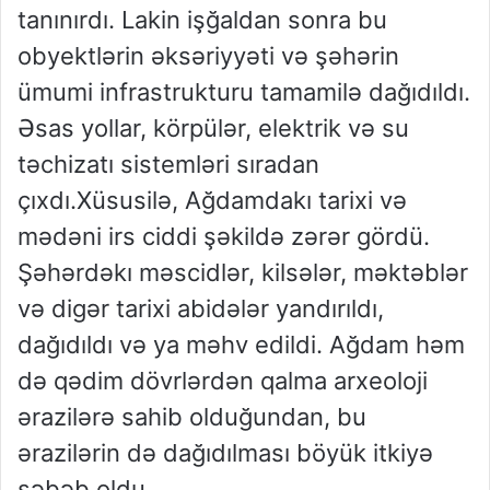
tanınırdı. Lakin işğaldan sonra bu
obyektlərin əksəriyyəti və şəhərin
ümumi infrastrukturu tamamilə dağıdıldı.
Əsas yollar, körpülər, elektrik və su
təchizatı sistemləri sıradan
çıxdı.Xüsusilə, Ağdamdakı tarixi və
mədəni irs ciddi şəkildə zərər gördü.
Şəhərdəkı məscidlər, kilsələr, məktəblər
və digər tarixi abidələr yandırıldı,
dağıdıldı və ya məhv edildi. Ağdam həm
də qədim dövrlərdən qalma arxeoloji
ərazilərə sahib olduğundan, bu
ərazilərin də dağıdılması böyük itkiyə
səbəb oldu.