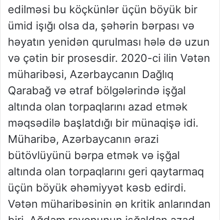
edilməsi bu köçkünlər üçün böyük bir
ümid işığı olsa da, şəhərin bərpası və
həyatın yenidən qurulması hələ də uzun
və çətin bir prosesdir. 2020-ci ilin Vətən
müharibəsi, Azərbaycanın Dağlıq
Qarabağ və ətraf bölgələrində işğal
altında olan torpaqlarını azad etmək
məqsədilə başlatdığı bir münaqişə idi.
Müharibə, Azərbaycanın ərazi
bütövlüyünü bərpa etmək və işğal
altında olan torpaqlarını geri qaytarmaq
üçün böyük əhəmiyyət kəsb edirdi.
Vətən müharibəsinin ən kritik anlarından
biri, Ağdam rayonunun işğaldan azad