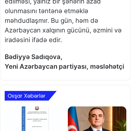
edilməsi, yalnız bir şəhərin azad
olunmasını təntənə etməklə
məhdudlaşmır. Bu gün, həm də
Azərbaycan xalqının gücünü, əzmini və
iradəsini ifadə edir.
Bədiyyə Sadıqova,
Yeni Azərbaycan partiyası, məsləhətçi
Oxşar Xəbərlər