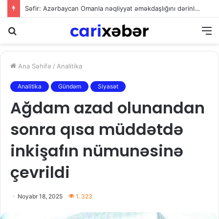
Səfir: Azərbaycan Omanla nəqliyyat əməkdaşlığını dərinləşdirməyə hazırdır
Axtarış
M
Ana Səhifə
/
Analitika
Analitika
Gündəm
Siyasət
Ağdam azad olunandan
sonra qısa müddətdə
inkişafın nümunəsinə
çevrildi
Noyabr 18, 2025
1. 323