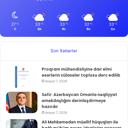
27
33
33
32
33
℃
℃
℃
℃
℃
C
Şb
Bz
Be
Ça
Son Xəbərlər
Proqram mühəndisliyinə dair elmi
əsərlərin xülasələr toplusu dərc edilib
Avqust 7, 2026
Səfir: Azərbaycan Omanla nəqliyyat
əməkdaşlığını dərinləşdirməyə
hazırdır
Avqust 7, 2026
Ali Məhkəmədən müəllif hüquqları ilə
bağlı mühüm qərar: İdxalçılar qonorar