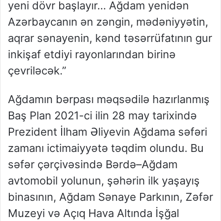
yeni dövr başlayır… Ağdam yenidən
Azərbaycanın ən zəngin, mədəniyyətin,
aqrar sənayenin, kənd təsərrüfatının gur
inkişaf etdiyi rayonlarından birinə
çevriləcək.”
Ağdamın bərpası məqsədilə hazırlanmış
Baş Plan 2021-ci ilin 28 may tarixində
Prezident İlham Əliyevin Ağdama səfəri
zamanı ictimaiyyətə təqdim olundu. Bu
səfər çərçivəsində Bərdə–Ağdam
avtomobil yolunun, şəhərin ilk yaşayış
binasının, Ağdam Sənaye Parkının, Zəfər
Muzeyi və Açıq Hava Altında İşğal