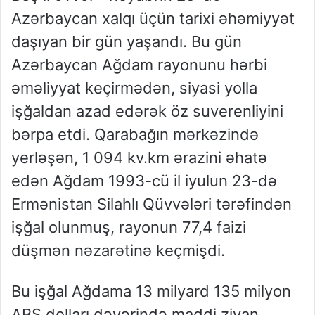
Azərbaycan xalqı üçün tarixi əhəmiyyət
daşıyan bir gün yaşandı. Bu gün
Azərbaycan Ağdam rayonunu hərbi
əməliyyat keçirmədən, siyasi yolla
işğaldan azad edərək öz suverenliyini
bərpa etdi. Qarabağın mərkəzində
yerləşən, 1 094 kv.km ərazini əhatə
edən Ağdam 1993-cü il iyulun 23-də
Ermənistan Silahlı Qüvvələri tərəfindən
işğal olunmuş, rayonun 77,4 faizi
düşmən nəzarətinə keçmişdi.
Bu işğal Ağdama 13 milyard 135 milyon
ABŞ dolları dəyərində maddi ziyan