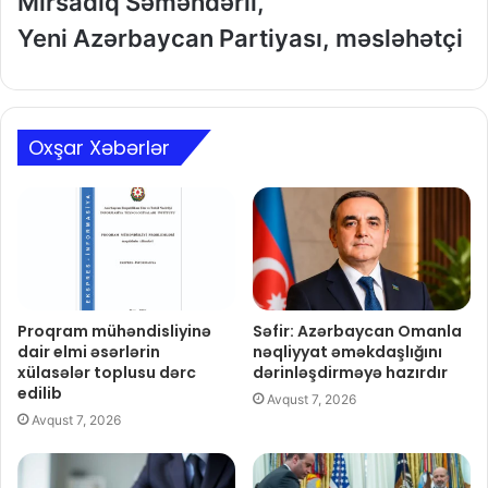
Mirsadıq Səməndərli,
Yeni Azərbaycan Partiyası, məsləhətçi
Oxşar Xəbərlər
Proqram mühəndisliyinə
Səfir: Azərbaycan Omanla
dair elmi əsərlərin
nəqliyyat əməkdaşlığını
xülasələr toplusu dərc
dərinləşdirməyə hazırdır
edilib
Avqust 7, 2026
Avqust 7, 2026