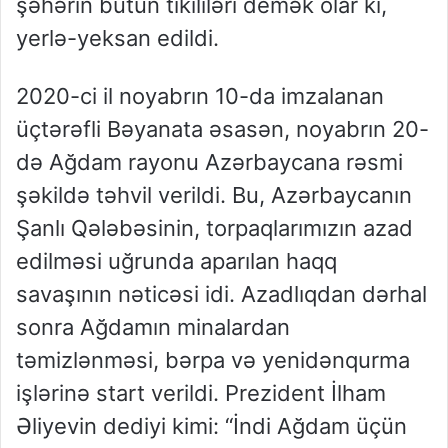
şəhərin bütün tikililəri demək olar ki,
yerlə-yeksan edildi.
2020-ci il noyabrın 10-da imzalanan
üçtərəfli Bəyanata əsasən, noyabrın 20-
də Ağdam rayonu Azərbaycana rəsmi
şəkildə təhvil verildi. Bu, Azərbaycanın
Şanlı Qələbəsinin, torpaqlarımızın azad
edilməsi uğrunda aparılan haqq
savaşının nəticəsi idi. Azadlıqdan dərhal
sonra Ağdamın minalardan
təmizlənməsi, bərpa və yenidənqurma
işlərinə start verildi. Prezident İlham
Əliyevin dediyi kimi: “İndi Ağdam üçün