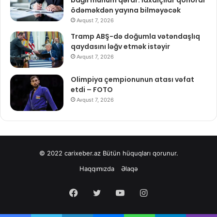
ödəməkdən yayına bilməyəcək
Avqust 7, 2026
Tramp ABŞ-də doğumla vətəndaşlıq
qaydasını ləğv etmək istəyir
Avqust 7, 2026
Olimpiya çempionunun atası vəfat
etdi – FOTO
Avqust 7, 2026
© 2022
carixeber.az
Bütün hüquqları qorunur.
Haqqımızda
Əlaqə
Facebook
Twitter
YouTube
Instagram