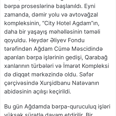
bərpa proseslərinə başlanıldı. Eyni
zamanda, dəmir yolu və avtovağzal
kompleksinin, “City Hotel Agdam”ın,
daha bir yaşayış məhəlləsinin təməli
qoyuldu. Heydər Əliyev Fondu
tərəfindən Ağdam Cümə Məscidində
aparılan bərpa işlərinin gedişi, Qarabağ
xanlarının türbələri və İmarət Kompleksi
də diqqət mərkəzində oldu. Səfər
çərçivəsində Xurşidbanu Natəvanın
abidəsinin açılışı keçirildi.
Bu gün Ağdamda bərpa-quruculuq işləri
yüksək sürətlə davam etdirilir. Bir