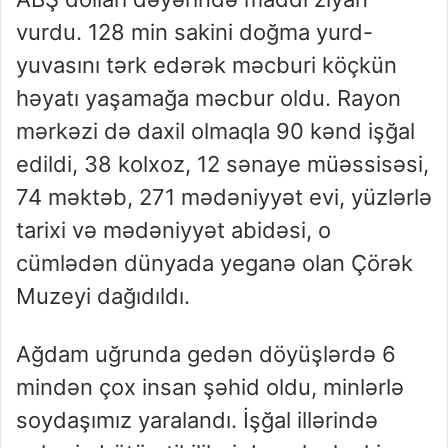
vurdu. 128 min sakini doğma yurd-
yuvasını tərk edərək məcburi köçkün
həyatı yaşamağa məcbur oldu. Rayon
mərkəzi də daxil olmaqla 90 kənd işğal
edildi, 38 kolxoz, 12 sənaye müəssisəsi,
74 məktəb, 271 mədəniyyət evi, yüzlərlə
tarixi və mədəniyyət abidəsi, o
cümlədən dünyada yeganə olan Çörək
Muzeyi dağıdıldı.
Ağdam uğrunda gedən döyüşlərdə 6
mindən çox insan şəhid oldu, minlərlə
soydaşımız yaralandı. İşğal illərində