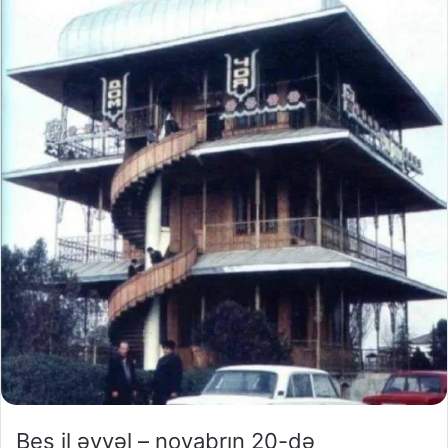
Beş il əvvəl – noyabrın 20-də