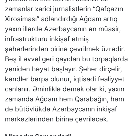
zamanlar xarici jurnalistlərin “Qafqazın
Xirosiması” adlandırdığı Ağdam artıq
yaxın illərdə Azərbaycanın ən müasir,
infrastrukturu inkişaf etmiş
şəhərlərindən birinə çevrilmək üzrədir.
Beş il əvvəl geri qayıdan bu torpaqlarda
yenidən həyat başlayır. Şəhər dirçəlir,
kəndlər bərpa olunur, iqtisadi fəaliyyət
canlanır. Əminliklə demək olar ki, yaxın
zamanda Ağdam həm Qarabağın, həm
də bütövlükdə Azərbaycanın inkişaf
mərkəzlərindən birinə çevriləcək.