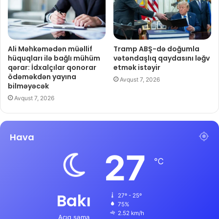
Ali Məhkəmədən müəllif
Tramp ABŞ-də doğumla
hüquqları ilə bağlı mühüm
vətəndaşlıq qaydasını ləğv
qərar: İdxalçılar qonorar
etmək istəyir
ödəməkdən yayına
Avqust 7, 2026
bilməyəcək
Avqust 7, 2026
Hava
27
℃
Bakı
27º - 25º
75%
2.52 km/h
Açıq səma