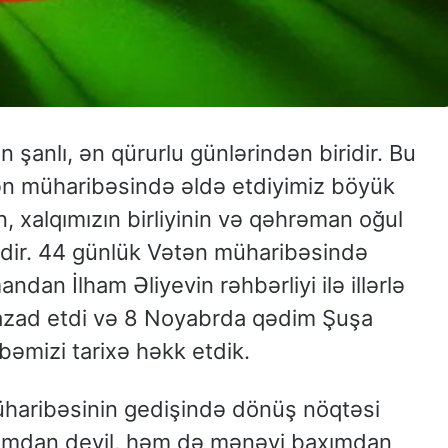
 şanlı, ən qürurlu günlərindən biridir. Bu
ən müharibəsində əldə etdiyimiz böyük
, xalqımızın birliyinin və qəhrəman oğul
zidir. 44 günlük Vətən müharibəsində
an İlham Əliyevin rəhbərliyi ilə illərlə
zı azad etdi və 8 Noyabrda qədim Şuşa
bəmizi tarixə həkk etdik.
haribəsinin gedişində dönüş nöqtəsi
xımdan deyil, həm də mənəvi baxımdan