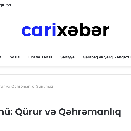
ır itki
t
Sosial
Elm və Təhsil
Səhiyyə
Qarabağ və Şərqi Zəngəzu
ürur və Qəhrəmanlıq Günümüz
nü: Qürur və Qəhrəmanlıq