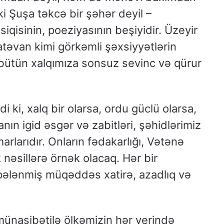
i Şuşa təkcə bir şəhər deyil –
qisinin, poeziyasının beşiyidir. Üzeyir
atəvan kimi görkəmli şəxsiyyətlərin
bütün xalqımıza sonsuz sevinc və qürur
 ki, xalq bir olarsa, ordu güclü olarsa,
nın igid əsgər və zabitləri, şəhidlərimiz
rlarıdır. Onların fədakarlığı, Vətənə
nəsillərə örnək olacaq. Hər bir
pələnmiş müqəddəs xatirə, azadlıq və
ünasibətilə ölkəmizin hər yerində