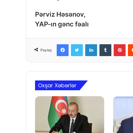
Pərviz Həsənov,
YAP-ın gənc fəalı
Facebook
Twitter
LinkedIn
Tumblr
Pinterest
Paylaş
Oxşar Xəbərlər