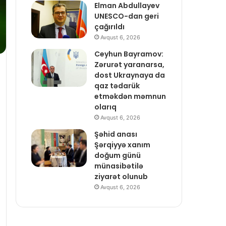
Elman Abdullayev
UNESCO-dan geri
çağırıldı
Avqust 6, 2026
Ceyhun Bayramov:
Zərurət yaranarsa,
dost Ukraynaya da
qaz tədarük
etməkdən məmnun
olarıq
Avqust 6, 2026
Şəhid anası
Şərqiyyə xanım
doğum günü
münasibətilə
ziyarət olunub
Avqust 6, 2026