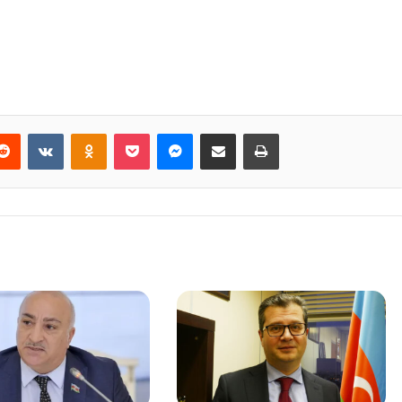
Reddit
VKontakte
Odnoklassniki
Pocket
Messenger
Email ilə paylaş
Print