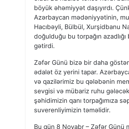
böyük əhəmiyyət daşıyırdı. Çünk
Azərbaycan mədəniyyətinin, musi
Hacıbəyli, Bülbül, Xurşidbanu N
doğulduğu bu torpağın azadlığı 
gətirdi.
Zəfər Günü bizə bir daha göstərdi
ədalət öz yerini tapar. Azərbayca
və qazilərimiz bu qələbənin mema
sevgisi və mübariz ruhu gələcək 
şəhidimizin qanı torpağımıza sə
suverenliyimizin təməlidir.
Bu gün 8 Noyabr – Zəfər Günü m