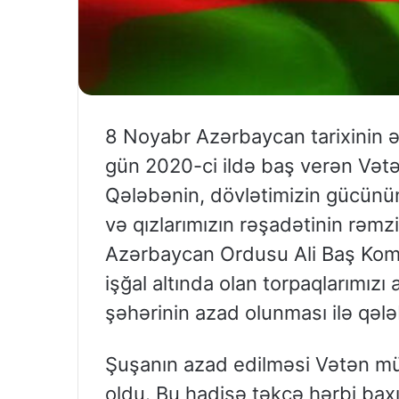
8 Noyabr Azərbaycan tarixinin ən
gün 2020-ci ildə baş verən Vət
Qələbənin, dövlətimizin gücünün
və qızlarımızın rəşadətinin rəm
Azərbaycan Ordusu Ali Baş Komand
işğal altında olan torpaqlarımı
şəhərinin azad olunması ilə qələ
Şuşanın azad edilməsi Vətən mü
oldu. Bu hadisə təkcə hərbi ba