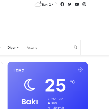
℃
27
Facebook
Twitter
YouTube
Instagram
Bakı
Axtarış
r
Digər
Hava
25
℃
Bakı
25º - 25º
90%
1.39 km/h