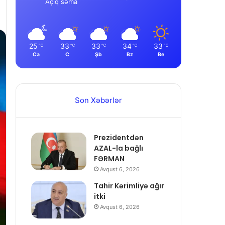
Açıq səma
25
33
33
34
33
℃
℃
℃
℃
℃
Ca
C
Şb
Bz
Be
Son Xəbərlər
Prezidentdən
AZAL-la bağlı
FƏRMAN
Avqust 6, 2026
Tahir Kərimliyə ağır
itki
Avqust 6, 2026