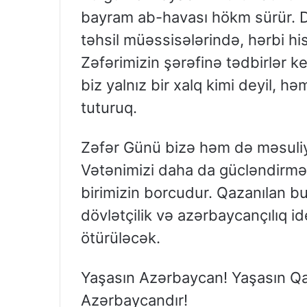
bayram ab-havası hökm sürür. D
təhsil müəssisələrində, hərbi h
Zəfərimizin şərəfinə tədbirlər ke
biz yalnız bir xalq kimi deyil, hə
tuturuq.
Zəfər Günü bizə həm də məsuliy
Vətənimizi daha da gücləndirmək
birimizin borcudur. Qazanılan bu t
dövlətçilik və azərbaycançılıq i
ötürüləcək.
Yaşasın Azərbaycan! Yaşasın Q
Azərbaycandır!