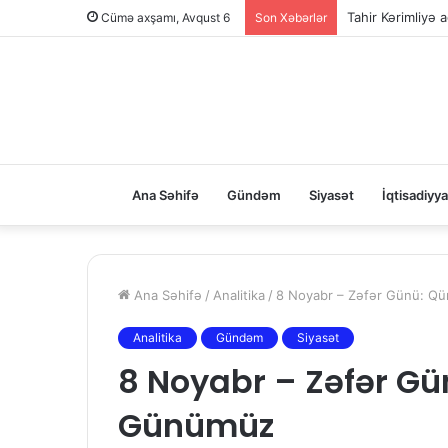
Tahir Kərimliyə ağ
Cümə axşamı, Avqust 6
Son Xəbərlər
Ana Səhifə
Gündəm
Siyasət
İqtisadiyya
Ana Səhifə
/
Analitika
/
8 Noyabr – Zəfər Günü: Q
Analitika
Gündəm
Siyasət
8 Noyabr – Zəfər Gü
Günümüz