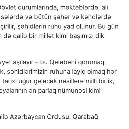
övlət qurumlarında, məktəblərdə, ali
issələrdə və bütün şəhər və kəndlərdə
çirilir, şəhidlərin ruhu yad olunur. Bu gün
m də qalib bir millət kimi başımızı dik
yət aşılayır – bu Qələbəni qorumaq,
, şəhidlərimizin ruhuna layiq olmaq hər
arixi uğur gələcək nəsillərə milli birlik,
deyalarının ən parlaq nümunəsi kimi
alib Azərbaycan Ordusu! Qarabağ