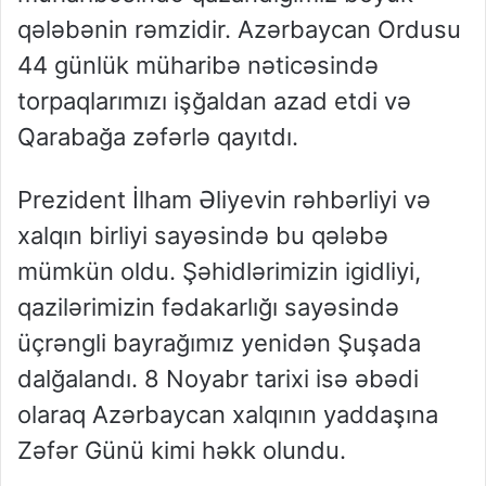
qələbənin rəmzidir. Azərbaycan Ordusu
44 günlük müharibə nəticəsində
torpaqlarımızı işğaldan azad etdi və
Qarabağa zəfərlə qayıtdı.
Prezident İlham Əliyevin rəhbərliyi və
xalqın birliyi sayəsində bu qələbə
mümkün oldu. Şəhidlərimizin igidliyi,
qazilərimizin fədakarlığı sayəsində
üçrəngli bayrağımız yenidən Şuşada
dalğalandı. 8 Noyabr tarixi isə əbədi
olaraq Azərbaycan xalqının yaddaşına
Zəfər Günü kimi həkk olundu.