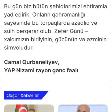
Bu gün biz bütün şəhidlərimizi ehtiramla
yad edirik. Onların qəhrəmanlığı
sayəsində bu torpaqlarda azadlıq və
sülh bərqərar olub. Zəfər Günü –
xalqımızın birliyinin, gücünün və əzminin
simvoludur.
Camal Qurbanəliyev,
YAP Nizami rayon gənc fəalı
Oxşar Xəbərlər