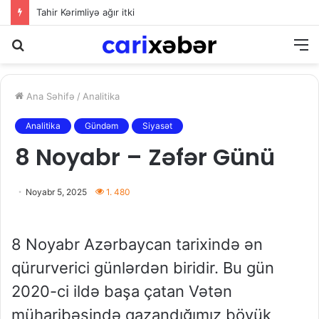
Tahir Kərimliyə ağır itki
Axtarış
M
Ana Səhifə
/
Analitika
Analitika
Gündəm
Siyasət
8 Noyabr – Zəfər Günü
Noyabr 5, 2025
1. 480
8 Noyabr Azərbaycan tarixində ən
qürurverici günlərdən biridir. Bu gün
2020-ci ildə başa çatan Vətən
müharibəsində qazandığımız böyük