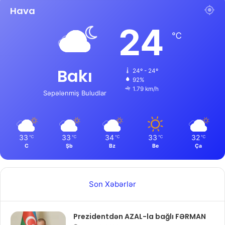
Hava
24
℃
Bakı
24º - 24º
92%
1.79 km/h
Səpələnmiş Buludlar
33
33
34
33
32
℃
℃
℃
℃
℃
C
Şb
Bz
Be
Ça
Son Xəbərlər
Prezidentdən AZAL-la bağlı FƏRMAN