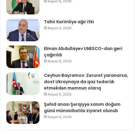
Avqust 6, 2026
Tahir Kərimliyə ağır itki
Avqust 6, 2026
Elman Abdullayev UNESCO-dan geri
çağırıldı
Avqust 6, 2026
Ceyhun Bayramov: Zərurət yaranarsa,
dost Ukraynaya da qaz tədarük
etməkdən məmnun olarıq
Avqust 6, 2026
Şəhid anası Şərqiyyə xanım doğum
günü münasibətilə ziyarət olunub
Avqust 6, 2026