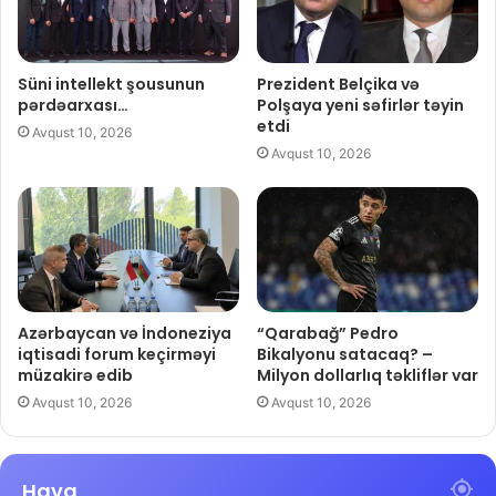
Süni intellekt şousunun
Prezident Belçika və
pərdəarxası…
Polşaya yeni səfirlər təyin
etdi
Avqust 10, 2026
Avqust 10, 2026
Azərbaycan və İndoneziya
“Qarabağ” Pedro
iqtisadi forum keçirməyi
Bikalyonu satacaq? –
müzakirə edib
Milyon dollarlıq təkliflər var
Avqust 10, 2026
Avqust 10, 2026
Hava