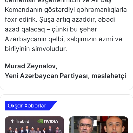
Komandanın göstərdiyi qəhrəmanlıqlarla
fəxr edirik. Şuşa artıq azaddır, əbədi
azad qalacaq – çünki bu şəhər
Azərbaycanın qəlbi, xalqımızın əzmi və
birliyinin simvoludur.
Murad Zeynalov,
Yeni Azərbaycan Partiyası, məsləhətçi
Oxşar Xəbərlər