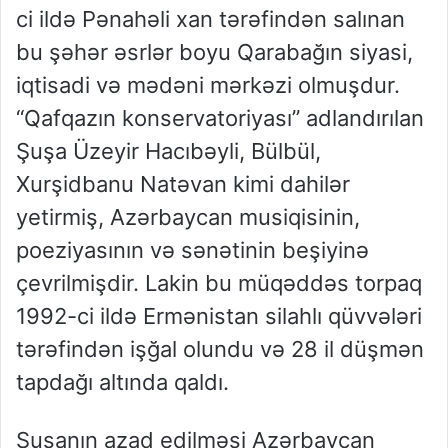
ci ildə Pənahəli xan tərəfindən salınan
bu şəhər əsrlər boyu Qarabağın siyasi,
iqtisadi və mədəni mərkəzi olmuşdur.
“Qafqazın konservatoriyası” adlandırılan
Şuşa Üzeyir Hacıbəyli, Bülbül,
Xurşidbanu Natəvan kimi dahilər
yetirmiş, Azərbaycan musiqisinin,
poeziyasının və sənətinin beşiyinə
çevrilmişdir. Lakin bu müqəddəs torpaq
1992-ci ildə Ermənistan silahlı qüvvələri
tərəfindən işğal olundu və 28 il düşmən
tapdağı altında qaldı.
Şuşanın azad edilməsi Azərbaycan