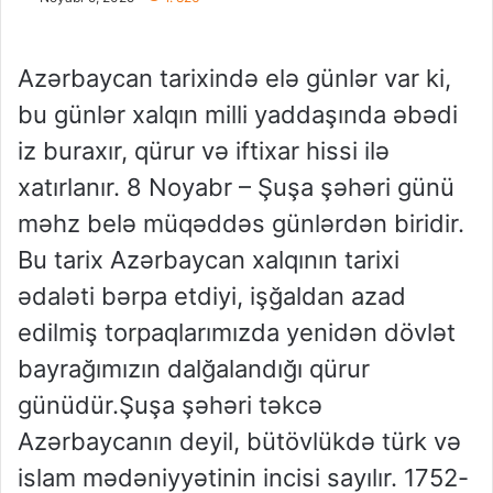
Azərbaycan tarixində elə günlər var ki,
bu günlər xalqın milli yaddaşında əbədi
iz buraxır, qürur və iftixar hissi ilə
xatırlanır. 8 Noyabr – Şuşa şəhəri günü
məhz belə müqəddəs günlərdən biridir.
Bu tarix Azərbaycan xalqının tarixi
ədaləti bərpa etdiyi, işğaldan azad
edilmiş torpaqlarımızda yenidən dövlət
bayrağımızın dalğalandığı qürur
günüdür.Şuşa şəhəri təkcə
Azərbaycanın deyil, bütövlükdə türk və
islam mədəniyyətinin incisi sayılır. 1752-