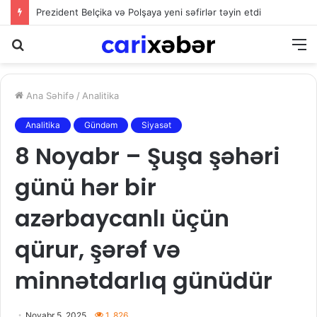
Prezident Belçika və Polşaya yeni səfirlər təyin etdi
Axtarış
M
Ana Səhifə
/
Analitika
Analitika
Gündəm
Siyasət
8 Noyabr – Şuşa şəhəri
günü hər bir
azərbaycanlı üçün
qürur, şərəf və
minnətdarlıq günüdür
Noyabr 5, 2025
1. 826