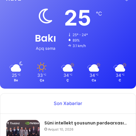
25
℃
Bakı
25º - 24º
89%
3.1 km/h
Açıq səma
25
33
34
34
34
℃
℃
℃
℃
℃
Be
Ça
Ç
Ca
C
Son Xəbərlər
Süni intellekt şousunun pərdəarxası…
Avqust 10, 2026