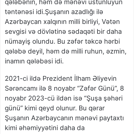
qələbənin, həm də mənəvi üstünlüyün
təntənəsi idi.Şuşanın azadlığı ilə
Azərbaycan xalqının milli birliyi, Vətən
sevgisi və dövlətinə sədaqəti bir daha
nümayiş olundu. Bu zəfər təkcə hərbi
qələbə deyil, həm də milli ruhun, əzmin,
inamın qələbəsi idi.
2021-ci ildə Prezident İlham Əliyevin
Sərəncamı ilə 8 noyabr “Zəfər Günü”, 8
noyabr 2023-cü ildən isə “Şuşa şəhəri
günü” kimi qeyd olunur. Bu qərar
Şuşanın Azərbaycanın mənəvi paytaxtı
kimi əhəmiyyətini daha da