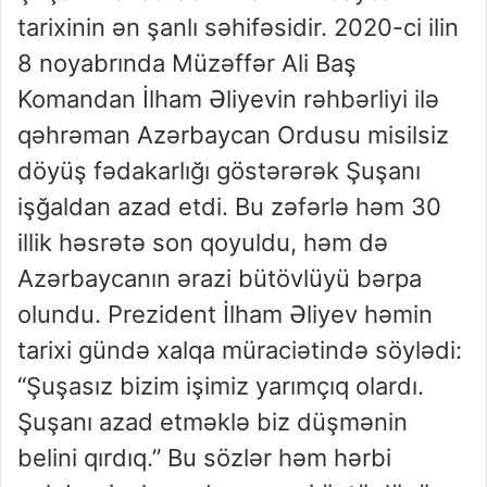
tarixinin ən şanlı səhifəsidir. 2020-ci ilin
8 noyabrında Müzəffər Ali Baş
Komandan İlham Əliyevin rəhbərliyi ilə
qəhrəman Azərbaycan Ordusu misilsiz
döyüş fədakarlığı göstərərək Şuşanı
işğaldan azad etdi. Bu zəfərlə həm 30
illik həsrətə son qoyuldu, həm də
Azərbaycanın ərazi bütövlüyü bərpa
olundu. Prezident İlham Əliyev həmin
tarixi gündə xalqa müraciətində söylədi:
“Şuşasız bizim işimiz yarımçıq olardı.
Şuşanı azad etməklə biz düşmənin
belini qırdıq.” Bu sözlər həm hərbi