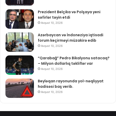
Prezident Belçika və Polşaya yeni
səfirlər təyin etdi
Avqust 10, 2026
Azərbaycan və İndoneziya iqtisadi
forum keçirməyi müzakirə edib
Avqust 10, 2026
“Qarabağ” Pedro Bikalyonu satacaq?
– Milyon dollarlıq təkliflər var
Avqust 10, 2026
Beyləqan rayonunda yol-nəqliyyat
hadisəsi baş verib.
Avqust 10, 2026