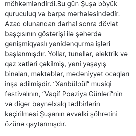
möhkəmləndirdi.Bu gün Şuşa böyük
quruculuq və bərpa mərhələsindədir.
Azad olunandan dərhal sonra dövlət
başçısının göstərişi ilə şəhərdə
genişmiqyaslı yenidənqurma işləri
başlanmışdır. Yollar, tunellər, elektrik və
qaz xətləri çəkilmiş, yeni yaşayış
binaları, məktəblər, mədəniyyət ocaqları
inşa edilmişdir. “Xarıbülbül” musiqi
festivalının, “Vaqif Poeziya Günləri”nin
və digər beynəlxalq tədbirlərin
keçirilməsi Şuşanın əvvəlki şöhrətini
özünə qaytarmışdır.