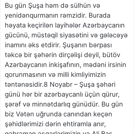
Bu gün Şuşa həm də sülhün və
yenidənqurmanın rəmzidir. Burada
həyata keçirilən layihələr Azərbaycanın
gücünü, müstəqil siyasətini və gələcəyə
inamını əks etdirir. Şuşanın bərpası
təkcə bir şəhərin dirçəlişi deyil, bütöv
Azərbaycanın inkişafının, mədəni irsinin
qorunmasının və milli kimliyimizin
təntənəsidir.8 Noyabr – Şuşa şəhəri
günü hər bir azərbaycanlı üçün qürur,
şərəf və minnətdarlıq günüdür. Bu gün
biz Vətən uğrunda canından keçən
şəhidlərimizi dərin ehtiramla anır,
qəhrəman əsgərlərimizin və Ali Baş