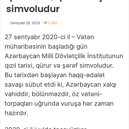
simvoludur
Sentyabr 26, 2023
1. 081
27 sentyabr 2020-ci il – Vətən
müharibəsinin başladığı gün
Azərbaycan Milli Dövlətçilik İnstitutunun
qızıl tarixi, qürur və şərəf simvoludur.
Bu tarixdən başlayan haqq-ədalət
savaşı sübut etdi ki, Azərbaycan xalqı
vahiddir, bölünməzdir, öz vətəni-
torpaqları uğrunda vuruşa hər zaman
hazırdır.