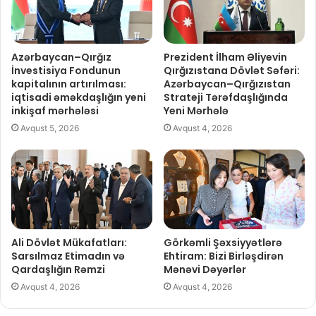
Azərbaycan–Qırğız
Prezident İlham Əliyevin
İnvestisiya Fondunun
Qırğızıstana Dövlət Səfəri:
kapitalının artırılması:
Azərbaycan–Qırğızıstan
iqtisadi əməkdaşlığın yeni
Strateji Tərəfdaşlığında
inkişaf mərhələsi
Yeni Mərhələ
Avqust 5, 2026
Avqust 4, 2026
Ali Dövlət Mükafatları:
Görkəmli Şəxsiyyətlərə
Sarsılmaz Etimadın və
Ehtiram: Bizi Birləşdirən
Qardaşlığın Rəmzi
Mənəvi Dəyərlər
Avqust 4, 2026
Avqust 4, 2026