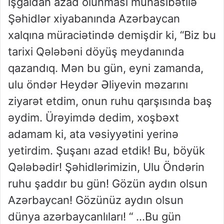
işğaldan azad olunması münasibətilə
Şəhidlər xiyabanında Azərbaycan
xalqına müraciətində demişdir ki, “Biz bu
tarixi Qələbəni döyüş meydanında
qazandıq. Mən bu gün, eyni zamanda,
ulu öndər Heydər Əliyevin məzarını
ziyarət etdim, onun ruhu qarşısında baş
əydim. Ürəyimdə dedim, xoşbəxt
adamam ki, ata vəsiyyətini yerinə
yetirdim. Şuşanı azad etdik! Bu, böyük
Qələbədir! Şəhidlərimizin, Ulu Öndərin
ruhu şaddır bu gün! Gözün aydın olsun
Azərbaycan! Gözünüz aydın olsun
dünya azərbaycanlıları! “ …Bu gün