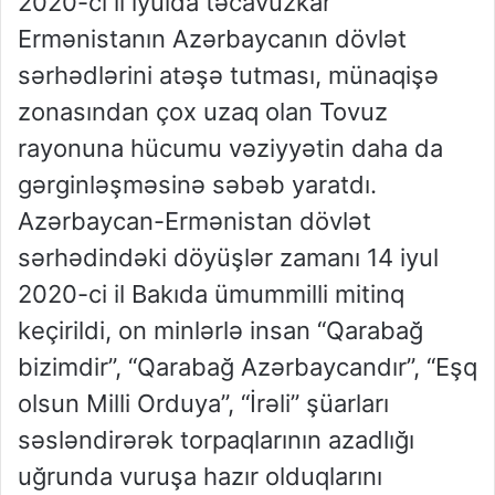
2020-ci il iyulda təcavüzkar
Ermənistanın Azərbaycanın dövlət
sərhədlərini atəşə tutması, münaqişə
zonasından çox uzaq olan Tovuz
rayonuna hücumu vəziyyətin daha da
gərginləşməsinə səbəb yaratdı.
Azərbaycan-Ermənistan dövlət
sərhədindəki döyüşlər zamanı 14 iyul
2020-ci il Bakıda ümummilli mitinq
keçirildi, on minlərlə insan “Qarabağ
bizimdir”, “Qarabağ Azərbaycandır”, “Eşq
olsun Milli Orduya”, “İrəli” şüarları
səsləndirərək torpaqlarının azadlığı
uğrunda vuruşa hazır olduqlarını