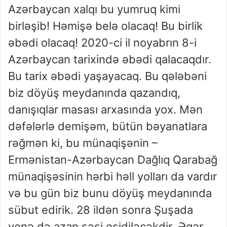
Azərbaycan xalqı bu yumruq kimi
birləşib! Həmişə belə olacaq! Bu birlik
əbədi olacaq! 2020-ci il noyabrın 8-i
Azərbaycan tarixində əbədi qalacaqdır.
Bu tarix əbədi yaşayacaq. Bu qələbəni
biz döyüş meydanında qazandıq,
danışıqlar masası arxasında yox. Mən
dəfələrlə demişəm, bütün bəyanatlara
rəğmən ki, bu münaqişənin –
Ermənistan-Azərbaycan Dağlıq Qarabağ
münaqişəsinin hərbi həll yolları da vardır
və bu gün biz bunu döyüş meydanında
sübut edirik. 28 ildən sonra Şuşada
yenə də azan səsi eşidiləcəkdir. Əgər