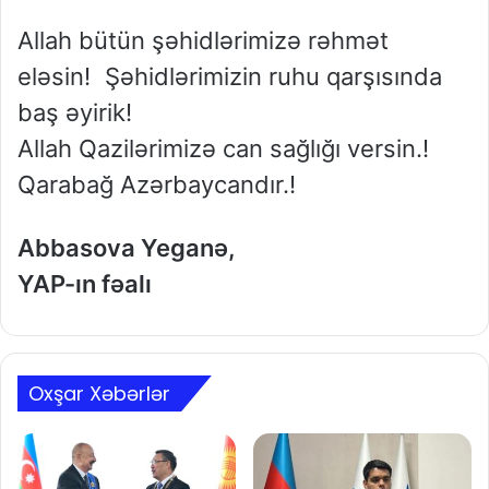
Allah bütün şəhidlərimizə rəhmət
eləsin! Şəhidlərimizin ruhu qarşısında
baş əyirik!
Allah Qazilərimizə can sağlığı versin.!
Qarabağ Azərbaycandır.!
Abbasova Yeganə,
YAP-ın fəalı
Oxşar Xəbərlər