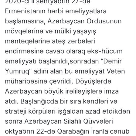
2020-ci il sentyabrın 27-də
Ermənistanın hərbi əməliyyatlara
başlamasına, Azərbaycan Ordusunun
mövqelərinə və mülki yaşayış
məntəqələrinə atəş zərbələri
endirməsinə cavab olaraq əks-hücum
əməliyyatı başlanıldı,sonradan “Dəmir
Yumruq” adını alan bu əməliyyat Vətən
müharibəsinə çevrildi. Döyüşlərdə
Azərbaycan böyük irəliləyişlərə imza
atdı. Başlanğıcda bir sıra kəndləri və
strateji körpüləri işğaldan azad etdikdən
sonra Azərbaycan Silahlı Qüvvələri
oktyabrın 22-də Qarabağın İranla cənub