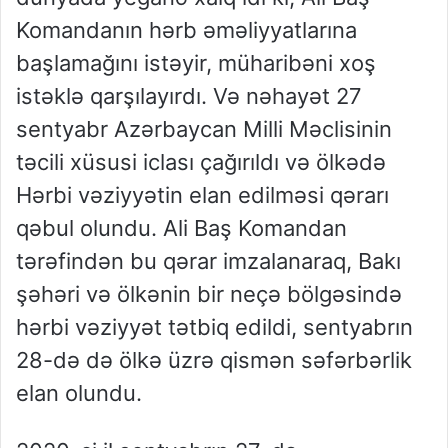
Komandanın hərb əməliyyatlarına
başlamağını istəyir, müharibəni xoş
istəklə qarşılayırdı. Və nəhayət 27
sentyabr Azərbaycan Milli Məclisinin
təcili xüsusi iclası çağırıldı və ölkədə
Hərbi vəziyyətin elan edilməsi qərarı
qəbul olundu. Ali Baş Komandan
tərəfindən bu qərar imzalanaraq, Bakı
şəhəri və ölkənin bir neçə bölgəsində
hərbi vəziyyət tətbiq edildi, sentyabrın
28-də də ölkə üzrə qismən səfərbərlik
elan olundu.