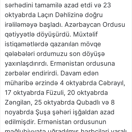
sərhədini tamamilə azad etdi və 23
oktyabrda Laçın Dəhlizinə doğru
irəliləməyə başladı. Azərbaycan Ordusu
qətiyyətlə döyüşürdü. Müxtəlif
istiqamətlərdə qazanılan mövqe
qələbələri ordumuzu son döyüşə
yaxınlaşdırırdı. Ermənistan ordusuna
zərbələr endirirdi. Davam edən
müharibə ərzində 4 oktyabrda Cəbrayıl,
17 oktyabrda Füzuli, 20 oktyabrda
Zəngilan, 25 oktyabrda Qubadlı və 8
noyabrda Şuşa şəhəri işğaldan azad
edilmişdir. Ermənistan ordusunun
məğlubiyyətə uğradılmış hərbçiləri yaralı