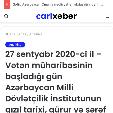
Ali Məhkəmədən müəllif hüquqları ilə bağlı mühüm qərar: İdxalçılar qonorar ödəməkdən yayına bilməyəcək
Axtarış
M
Ana Səhifə
/
Analitika
Analitika
27 sentyabr 2020-ci il –
Vətən müharibəsinin
başladığı gün
Azərbaycan Milli
Dövlətçilik İnstitutunun
qızıl tarixi, qürur və şərəf