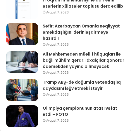
əsərlərin xülasələr toplusu dərc edilib
Avqust 7, 2026
Səfir: Azərbaycan Omanla nəqliyyat
əməkdaşlığını dərinləşdirməyə
hazırdır
Avqust 7, 2026
Ali Məhkəmədən müəllif hüquqları ilə
bağlı mühüm qərar: İdxalçılar qonorar
ödəməkdən yayına bilməyəcək
Avqust 7, 2026
Tramp ABŞ-də doğumla vətəndaşlıq
qaydasını ləğv etmək istəyir
Avqust 7, 2026
Olimpiya çempionunun atası vəfat
etdi – FOTO
Avqust 7, 2026