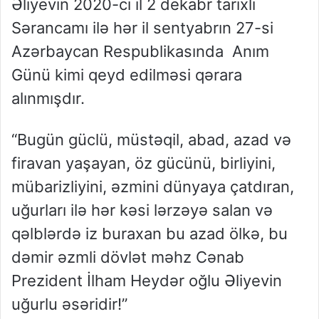
Əliyevin 2020-ci il 2 dekabr tarixli
Sərancamı ilə hər il sentyabrın 27-si
Azərbaycan Respublikasında Anım
Günü kimi qeyd edilməsi qərara
alınmışdır.
“Bugün güclü, müstəqil, abad, azad və
firavan yaşayan, öz gücünü, birliyini,
mübarizliyini, əzmini dünyaya çatdıran,
uğurları ilə hər kəsi lərzəyə salan və
qəlblərdə iz buraxan bu azad ölkə, bu
dəmir əzmli dövlət məhz Cənab
Prezident İlham Heydər oğlu Əliyevin
uğurlu əsəridir!”