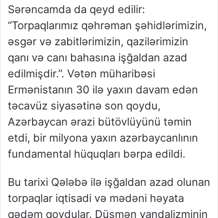
Sərəncamda da qeyd edilir:
“Torpaqlarımız qəhrəman şəhidlərimizin,
əsgər və zabitlərimizin, qazilərimizin
qanı və canı bahasına işğaldan azad
edilmişdir.”. Vətən müharibəsi
Ermənistanın 30 ilə yaxın davam edən
təcavüz siyasətinə son qoydu,
Azərbaycan ərazi bütövlüyünü təmin
etdi, bir milyona yaxın azərbaycanlının
fundamental hüquqları bərpa edildi.
Bu tarixi Qələbə ilə işğaldan azad olunan
torpaqlar iqtisadi və mədəni həyata
qədəm qoydular. Düşmən vandalizminin