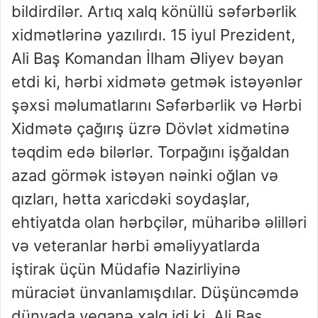
bildirdilər. Artıq xalq könüllü səfərbərlik
xidmətlərinə yazılırdı. 15 iyul Prezident,
Ali Baş Komandan İlham Əliyev bəyan
etdi ki, hərbi xidmətə getmək istəyənlər
şəxsi məlumatlarını Səfərbərlik və Hərbi
Xidmətə çağırış üzrə Dövlət xidmətinə
təqdim edə bilərlər. Torpağını işğaldan
azad görmək istəyən nəinki oğlan və
qızları, hətta xaricdəki soydaşlar,
ehtiyatda olan hərbçilər, müharibə əlilləri
və veteranlar hərbi əməliyyatlarda
iştirak üçün Müdafiə Nazirliyinə
müraciət ünvanlamışdılar. Düşüncəmdə
dünyada yeganə xalq idi ki, Ali Baş