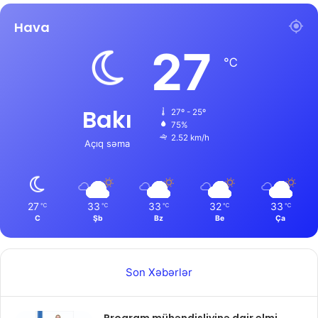
Hava
27
℃
Bakı
27º - 25º
75%
2.52 km/h
Açıq səma
27
33
33
32
33
℃
℃
℃
℃
℃
C
Şb
Bz
Be
Ça
Son Xəbərlər
Proqram mühəndisliyinə dair elmi