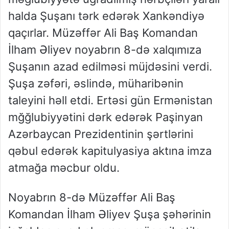
halda Şuşanı tərk edərək Xankəndiyə
qaçırlar. Müzəffər Ali Baş Komandan
İlham Əliyev noyabrın 8-də xalqımıza
Şuşanın azad edilməsi müjdəsini verdi.
Şuşa zəfəri, əslində, müharibənin
taleyini həll etdi. Ertəsi gün Ermənistan
mğğlubiyyətini dərk edərək Paşinyan
Azərbaycan Prezidentinin şərtlərini
qəbul edərək kapitulyasiya aktına imza
atmağa məcbur oldu.
Noyabrın 8-də Müzəffər Ali Baş
Komandan İlham Əliyev Şuşa şəhərinin