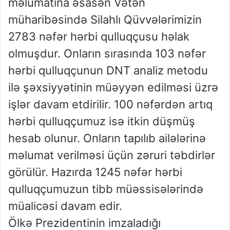
məlumatına əsasən Vətən
müharibəsində Silahlı Qüvvələrimizin
2783 nəfər hərbi qulluqçusu həlak
olmuşdur. Onların sırasında 103 nəfər
hərbi qulluqçunun DNT analiz metodu
ilə şəxsiyyətinin müəyyən edilməsi üzrə
işlər davam etdirilir. 100 nəfərdən artıq
hərbi qulluqçumuz isə itkin düşmüş
hesab olunur. Onların tapılıb ailələrinə
məlumat verilməsi üçün zəruri təbdirlər
görülür. Hazırda 1245 nəfər hərbi
qulluqçumuzun tibb müəssisələrində
müalicəsi davam edir.
Ölkə Prezidentinin imzaladığı