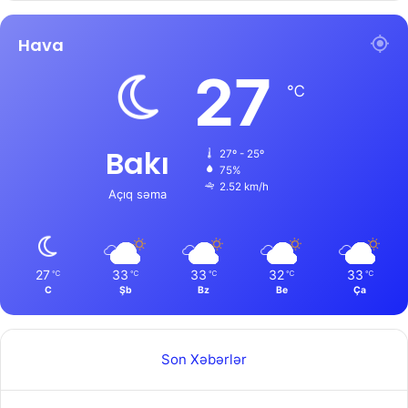
Hava
27
℃
Bakı
27º - 25º
75%
2.52 km/h
Açıq səma
27
33
33
32
33
℃
℃
℃
℃
℃
C
Şb
Bz
Be
Ça
Son Xəbərlər