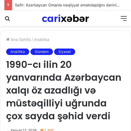
Səfir: Azərbaycan Omanla nəqliyyat əməkdaşlığını dərinləşdirməyə hazırdır
Axtarış
M
Ana Səhifə
/
Analitika
Analitika
Gündəm
Siyasət
1990-cı ilin 20
yanvarında Azərbaycan
xalqı öz azadlığı və
müstəqilliyi uğrunda
çox sayda şəhid verdi
Yanvar 17, 2026
1. 691