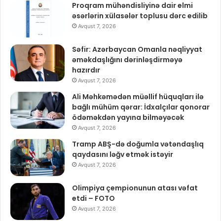
Proqram mühəndisliyinə dair elmi
əsərlərin xülasələr toplusu dərc edilib
Avqust 7, 2026
Səfir: Azərbaycan Omanla nəqliyyat
əməkdaşlığını dərinləşdirməyə
hazırdır
Avqust 7, 2026
Ali Məhkəmədən müəllif hüquqları ilə
bağlı mühüm qərar: İdxalçılar qonorar
ödəməkdən yayına bilməyəcək
Avqust 7, 2026
Tramp ABŞ-də doğumla vətəndaşlıq
qaydasını ləğv etmək istəyir
Avqust 7, 2026
Olimpiya çempionunun atası vəfat
etdi – FOTO
Avqust 7, 2026