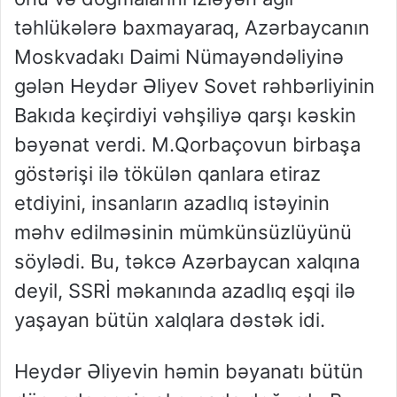
təhlükələrə baxmayaraq, Azərbaycanın
Moskvadakı Daimi Nümayəndəliyinə
gələn Heydər Əliyev Sovet rəhbərliyinin
Bakıda keçirdiyi vəhşiliyə qarşı kəskin
bəyənat verdi. M.Qorbaçovun birbaşa
göstərişi ilə tökülən qanlara etiraz
etdiyini, insanların azadlıq istəyinin
məhv edilməsinin mümkünsüzlüyünü
söylədi. Bu, təkcə Azərbaycan xalqına
deyil, SSRİ məkanında azadlıq eşqi ilə
yaşayan bütün xalqlara dəstək idi.
Heydər Əliyevin həmin bəyanatı bütün