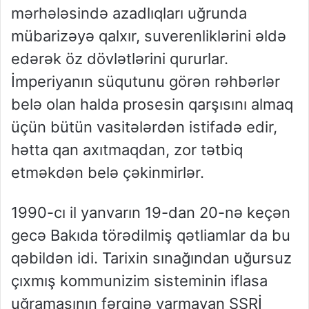
mərhələsində azadlıqları uğrunda
mübarizəyə qalxır, suverenliklərini əldə
edərək öz dövlətlərini qururlar.
İmperiyanın süqutunu görən rəhbərlər
belə olan halda prosesin qarşısını almaq
üçün bütün vasitələrdən istifadə edir,
hətta qan axıtmaqdan, zor tətbiq
etməkdən belə çəkinmirlər.
1990-cı il yanvarın 19-dan 20-nə keçən
gecə Bakıda törədilmiş qətliamlar da bu
qəbildən idi. Tarixin sınağından uğursuz
çıxmış kommunizim sisteminin iflasa
uğramasının fərqinə varmayan SSRİ