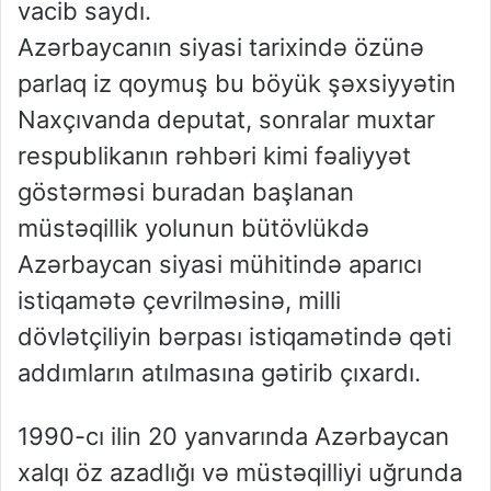
vacib saydı.
Azərbaycanın siyasi tarixində özünə
parlaq iz qoymuş bu böyük şəxsiyyətin
Naxçıvanda deputat, sonralar muxtar
respublikanın rəhbəri kimi fəaliyyət
göstərməsi buradan başlanan
müstəqillik yolunun bütövlükdə
Azərbaycan siyasi mühitində aparıcı
istiqamətə çevrilməsinə, milli
dövlətçiliyin bərpası istiqamətində qəti
addımların atılmasına gətirib çıxardı.
1990-cı ilin 20 yanvarında Azərbaycan
xalqı öz azadlığı və müstəqilliyi uğrunda