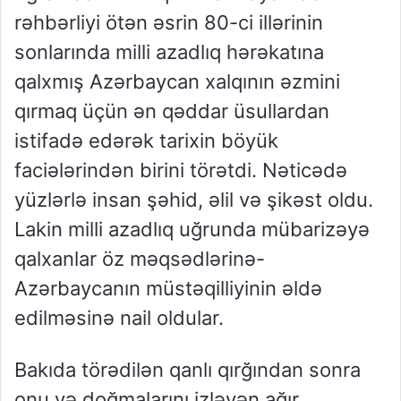
rəhbərliyi ötən əsrin 80-ci illərinin
sonlarında milli azadlıq hərəkatına
qalxmış Azərbaycan xalqının əzmini
qırmaq üçün ən qəddar üsullardan
istifadə edərək tarixin böyük
faciələrindən birini törətdi. Nəticədə
yüzlərlə insan şəhid, əlil və şikəst oldu.
Lakin milli azadlıq uğrunda mübarizəyə
qalxanlar öz məqsədlərinə-
Azərbaycanın müstəqilliyinin əldə
edilməsinə nail oldular.
Bakıda törədilən qanlı qırğından sonra
onu və doğmalarını izləyən ağır