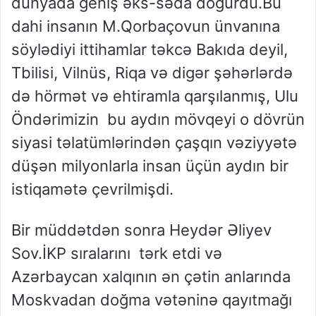
dünyada geniş əks-səda doğurdu.Bu
dahi insanın M.Qorbaçovun ünvanına
söylədiyi ittihamlar təkcə Bakıda deyil,
Tbilisi, Vilnüs, Riqa və digər şəhərlərdə
də hörmət və ehtiramla qarşılanmış, Ulu
Öndərimizin bu aydın mövqeyi o dövrün
siyasi təlatümlərindən çaşqın vəziyyətə
düşən milyonlarla insan üçün aydın bir
istiqamətə çevrilmişdi.
Bir müddətdən sonra Heydər Əliyev
Sov.İKP sıralarını tərk etdi və
Azərbaycan xalqının ən çətin anlarında
Moskvadan doğma vətəninə qayıtmağı