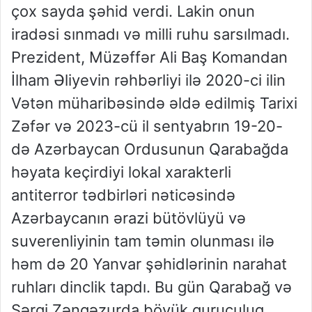
çox sayda şəhid verdi. Lakin onun
iradəsi sınmadı və milli ruhu sarsılmadı.
Prezident, Müzəffər Ali Baş Komandan
İlham Əliyevin rəhbərliyi ilə 2020-ci ilin
Vətən müharibəsində əldə edilmiş Tarixi
Zəfər və 2023-cü il sentyabrın 19-20-
də Azərbaycan Ordusunun Qarabağda
həyata keçirdiyi lokal xarakterli
antiterror tədbirləri nəticəsində
Azərbaycanın ərazi bütövlüyü və
suverenliyinin tam təmin olunması ilə
həm də 20 Yanvar şəhidlərinin narahat
ruhları dinclik tapdı. Bu gün Qarabağ və
Şərqi Zəngəzurda böyük quruculuq