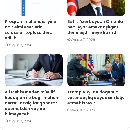
Proqram mühəndisliyinə
Səfir: Azərbaycan Omanla
dair elmi əsərlərin
nəqliyyat əməkdaşlığını
xülasələr toplusu dərc
dərinləşdirməyə hazırdır
edilib
Avqust 7, 2026
Avqust 7, 2026
Ali Məhkəmədən müəllif
Tramp ABŞ-də doğumla
hüquqları ilə bağlı mühüm
vətəndaşlıq qaydasını ləğv
qərar: İdxalçılar qonorar
etmək istəyir
ödəməkdən yayına
Avqust 7, 2026
bilməyəcək
Avqust 7, 2026