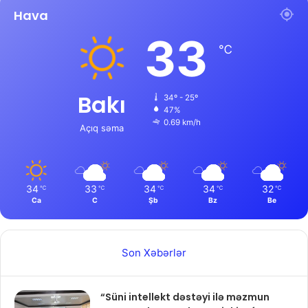
Hava
33
℃
Bakı
34º - 25º
47%
0.69 km/h
Açıq səma
34
33
34
34
32
℃
℃
℃
℃
℃
Ca
C
Şb
Bz
Be
Son Xəbərlər
“Süni intellekt dəstəyi ilə məzmun