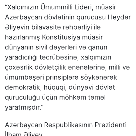
“Xalqımızın Ümummilli Lideri, müasir
Azərbaycan dövlətinin qurucusu Heydər
Əliyevin bilavasitə rəhbərliyi ilə
hazırlanmış Konstitusiya müasir
dünyanın sivil dəyərləri və qanun
yaradıcılığı təcrübəsinə, xalqımızın
çoxəsrlik dövlətçilik ənənələrinə, milli və
ümumbəşəri prinsiplərə söykənərək
demokratik, hüquqi, dünyəvi dövlət
quruculuğu üçün möhkəm təməl
yaratmışdır.”
Azərbaycan Respublikasının Prezidenti
İlham Əliyev