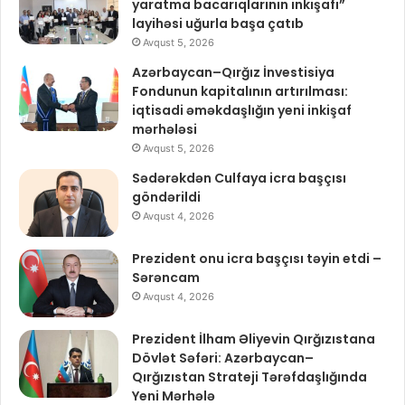
yaratma bacarıqlarının inkişafı”
layihəsi uğurla başa çatıb
Avqust 5, 2026
Azərbaycan–Qırğız İnvestisiya
Fondunun kapitalının artırılması:
iqtisadi əməkdaşlığın yeni inkişaf
mərhələsi
Avqust 5, 2026
Sədərəkdən Culfaya icra başçısı
göndərildi
Avqust 4, 2026
Prezident onu icra başçısı təyin etdi –
Sərəncam
Avqust 4, 2026
Prezident İlham Əliyevin Qırğızıstana
Dövlət Səfəri: Azərbaycan–
Qırğızıstan Strateji Tərəfdaşlığında
Yeni Mərhələ