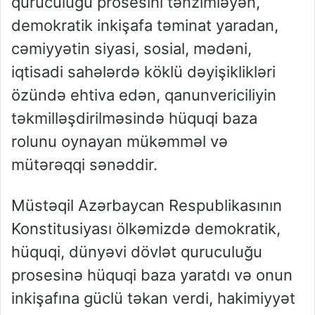
quruculuğu prosesini tənzimləyən,
demokratik inkişafa təminat yaradan,
cəmiyyətin siyasi, sosial, mədəni,
iqtisadi sahələrdə köklü dəyişiklikləri
özündə ehtiva edən, qanunvericiliyin
təkmilləşdirilməsində hüquqi baza
rolunu oynayan mükəmməl və
mütərəqqi sənəddir.
Müstəqil Azərbaycan Respublikasının
Konstitusiyası ölkəmizdə demokratik,
hüquqi, dünyəvi dövlət quruculuğu
prosesinə hüquqi baza yaratdı və onun
inkişafına güclü təkan verdi, hakimiyyət