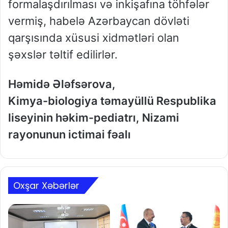
formalaşdırılması və inkişafına töhfələr
vermiş, habelə Azərbaycan dövləti
qarşısında xüsusi xidmətləri olan
şəxslər təltif edilirlər.
Həmidə Ələfsərova,
Kimya-biologiya təmayüllü Respublika
liseyinin həkim-pediatrı, Nizami
rayonunun ictimai fəalı
Oxşar Xəbərlər