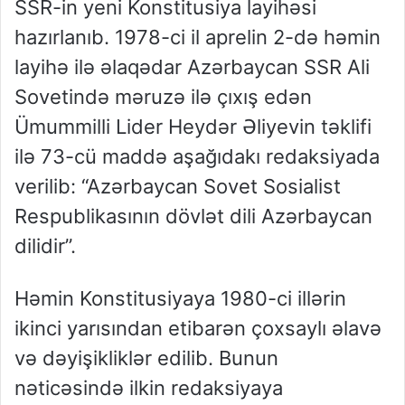
SSR-in yeni Konstitusiya layihəsi
hazırlanıb. 1978-ci il aprelin 2-də həmin
layihə ilə əlaqədar Azərbaycan SSR Ali
Sovetində məruzə ilə çıxış edən
Ümummilli Lider Heydər Əliyevin təklifi
ilə 73-cü maddə aşağıdakı redaksiyada
verilib: “Azərbaycan Sovet Sosialist
Respublikasının dövlət dili Azərbaycan
dilidir”.
Həmin Konstitusiyaya 1980-ci illərin
ikinci yarısından etibarən çoxsaylı əlavə
və dəyişikliklər edilib. Bunun
nəticəsində ilkin redaksiyaya