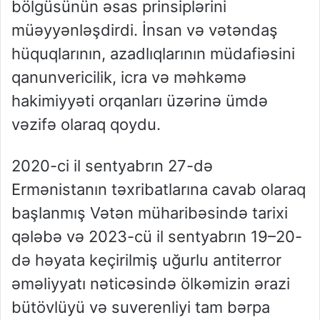
bölgüsünün əsas prinsiplərini
müəyyənləşdirdi. İnsan və vətəndaş
hüquqlarının, azadlıqlarının müdafiəsini
qanunvericilik, icra və məhkəmə
hakimiyyəti orqanları üzərinə ümdə
vəzifə olaraq qoydu.
2020-ci il sentyabrın 27-də
Ermənistanın təxribatlarına cavab olaraq
başlanmış Vətən müharibəsində tarixi
qələbə və 2023-cü il sentyabrın 19–20-
də həyata keçirilmiş uğurlu antiterror
əməliyyatı nəticəsində ölkəmizin ərazi
bütövlüyü və suverenliyi tam bərpa