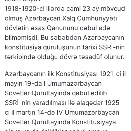
1918-1920-ci illərdə cəmi 23 ay mövcud
olmuş Azərbaycan Xalq Cümhuriyyəti
dövlətin əsas Qanununu qəbul edə
bilməmişdi. Bu səbəbdən Azərbaycanın
konstitusiya quruluşunun tarixi SSRİ-nin
tərkibində olduğu dövrə təsadüf olunur.
Azərbaycanın ilk Konstitusiyası 1921-ci il
mayın 19-da I Ümumazərbaycan
Sovetlər Qurultayında qəbul edilib.
SSRİ-nin yaradılması ilə əlaqədar 1925-
ci il martın 14-də IV Ümumazərbaycan
Sovetlər Qurultayında Konstitusiyaya