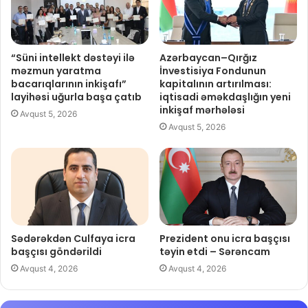
“Süni intellekt dəstəyi ilə
Azərbaycan–Qırğız
məzmun yaratma
İnvestisiya Fondunun
bacarıqlarının inkişafı”
kapitalının artırılması:
layihəsi uğurla başa çatıb
iqtisadi əməkdaşlığın yeni
inkişaf mərhələsi
Avqust 5, 2026
Avqust 5, 2026
Sədərəkdən Culfaya icra
Prezident onu icra başçısı
başçısı göndərildi
təyin etdi – Sərəncam
Avqust 4, 2026
Avqust 4, 2026