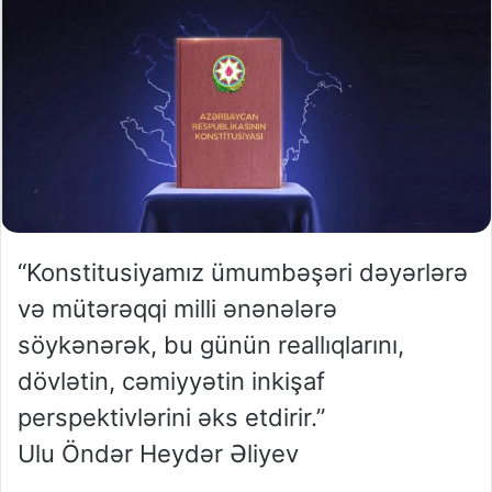
“Konstitusiyamız ümumbəşəri dəyərlərə
və mütərəqqi milli ənənələrə
söykənərək, bu günün reallıqlarını,
dövlətin, cəmiyyətin inkişaf
perspektivlərini əks etdirir.”
Ulu Öndər Heydər Əliyev