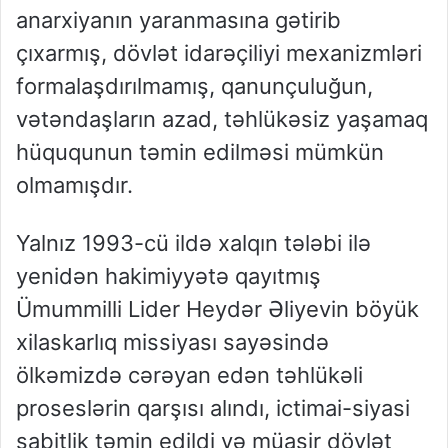
anarxiyanın yaranmasına gətirib
çıxarmış, dövlət idarəçiliyi mexanizmləri
formalaşdırılmamış, qanunçuluğun,
vətəndaşların azad, təhlükəsiz yaşamaq
hüququnun təmin edilməsi mümkün
olmamışdır.
Yalnız 1993-cü ildə xalqın tələbi ilə
yenidən hakimiyyətə qayıtmış
Ümummilli Lider Heydər Əliyevin böyük
xilaskarlıq missiyası sayəsində
ölkəmizdə cərəyan edən təhlükəli
proseslərin qarşısı alındı, ictimai-siyasi
sabitlik təmin edildi və müasir dövlət