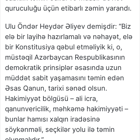
quruculuğu üçün etibarlı zəmin yarandı.
Ulu Öndər Heydər Əliyev demişdir: “Biz
elə bir layihə hazırlamalı və nəhayət, elə
bir Konstitusiya qəbul etməliyik ki, o,
müstəqil Azərbaycan Respublikasının
demokratik prinsiplər əsasında uzun
müddət sabit yaşamasını təmin edən
Əsas Qanun, tarixi sənəd olsun.
Hakimiyyət bölgüsü – ali icra,
qanunvericilik, məhkəmə hakimiyyəti –
bunlar hamısı xalqın iradəsinə
söykənməli, seçkilər yolu ilə təmin
olunmalıdır.”