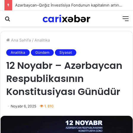
Sədərəkdən Culfaya icra başçısı göndərildi
Axtarış
M
Ana Səhifə
/
Analitika
Analitika
Gündəm
Siyasət
12 Noyabr – Azərbaycan
Respublikasının
Konstitusiyası Günüdür
Noyabr 6, 2025
1. 810