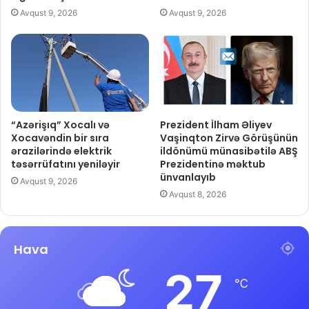
Avqust 9, 2026
Avqust 9, 2026
“Azərişıq” Xocalı və
Prezident İlham Əliyev
Xocavəndin bir sıra
Vaşinqton Zirvə Görüşünün
ərazilərində elektrik
ildönümü münasibətilə ABŞ
təsərrüfatını yeniləyir
Prezidentinə məktub
ünvanlayıb
Avqust 9, 2026
Avqust 8, 2026
Hava
27
℃