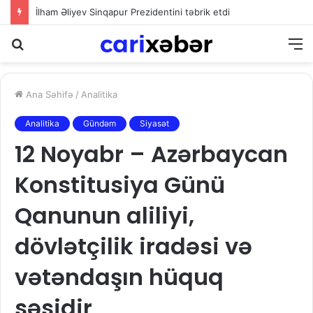
İlham Əliyev Sinqapur Prezidentini təbrik etdi
Axtarış
M
Ana Səhifə
/
Analitika
Analitika
Gündəm
Siyasət
12 Noyabr – Azərbaycan
Konstitusiya Günü
Qanunun aliliyi,
dövlətçilik iradəsi və
vətəndaşın hüquq
səsidir