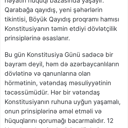
həyatın hüquqi bazasında yaşayır.
Qarabağa qayıdış, yeni şəhərlərin
tikintisi, Böyük Qayıdış proqramı hamısı
Konstitusiyanın təmin etdiyi dövlətçilik
prinsiplərinə əsaslanır.
Bu gün Konstitusiya Günü sadəcə bir
bayram deyil, həm də azərbaycanlıların
dövlətinə və qanunlarına olan
hörmətinin, vətəndaş məsuliyyətinin
təcəssümüdür. Hər bir vətəndaş
Konstitusiyanın ruhuna uyğun yaşamalı,
onun prinsiplərinə əməl etməli və
hüquqlarını qorumağı bacarmalıdır. 12