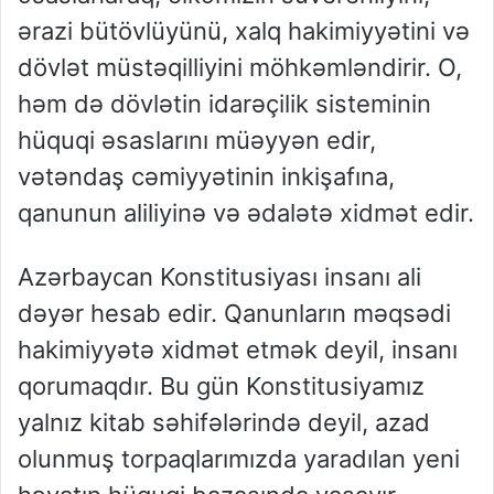
ərazi bütövlüyünü, xalq hakimiyyətini və
dövlət müstəqilliyini möhkəmləndirir. O,
həm də dövlətin idarəçilik sisteminin
hüquqi əsaslarını müəyyən edir,
vətəndaş cəmiyyətinin inkişafına,
qanunun aliliyinə və ədalətə xidmət edir.
Azərbaycan Konstitusiyası insanı ali
dəyər hesab edir. Qanunların məqsədi
hakimiyyətə xidmət etmək deyil, insanı
qorumaqdır. Bu gün Konstitusiyamız
yalnız kitab səhifələrində deyil, azad
olunmuş torpaqlarımızda yaradılan yeni