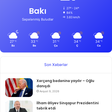
Bakı
27º - 24º
84%
3.83 km/h
Səpələnmiş Buludlar
27
33
31
34
34
℃
℃
℃
℃
℃
Bz
Be
Ça
Ç
Ca
Son Xəbərlər
Xərçəng bədəninə yayılır – Oğlu
danışdı
Avqust 9, 2026
İlham Əliyev Sinqapur Prezidentini
təbrik etdi