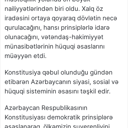
nailiyyətlərindən biri oldu. Xalq öz
iradəsini ortaya qoyaraq dövlətin necə
qurulacağını, hansı prinsiplərlə idarə
olunacağını, vətəndaş-hakimiyyət
münasibətlərinin hüquqi əsaslarını
müəyyən etdi.
Konstitusiya qəbul olunduğu gündən
etibarən Azərbaycanın siyasi, sosial və
hüquqi sisteminin əsasını təşkil edir.
Azərbaycan Respublikasının
Konstitusiyası demokratik prinsiplərə
əsaslanaraq, ölkəmizin suverenliyini,