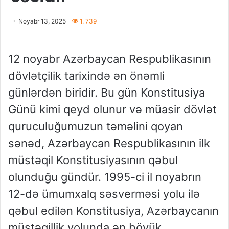
Noyabr 13, 2025
1. 739
12 noyabr Azərbaycan Respublikasının
dövlətçilik tarixində ən önəmli
günlərdən biridir. Bu gün Konstitusiya
Günü kimi qeyd olunur və müasir dövlət
quruculuğumuzun təməlini qoyan
sənəd, Azərbaycan Respublikasının ilk
müstəqil Konstitusiyasının qəbul
olunduğu gündür. 1995-ci il noyabrın
12-də ümumxalq səsverməsi yolu ilə
qəbul edilən Konstitusiya, Azərbaycanın
müstəqillik yolunda ən böyük