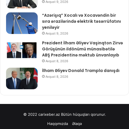
Avqust 9, 2026
“Azərişıq” Xocalı və Xocavəndin bir
sıra ərazilərində elektrik təsərrüfatını
yeniləyir
Avqust 9, 2026
Prezident İlham Əliyev Vaşinqton Zirvə
Görüşünün ildönümü münasibətilə
ABŞ Prezidentinə məktub ünvanlayıb
Avqust 8, 2026
İlham Əliyev Donald Trampla danışdı
Avqust 8, 2026
© 2022
carixeber.az
Bütün hüquqları qorunur.
Haqqımızda
Əlaqə