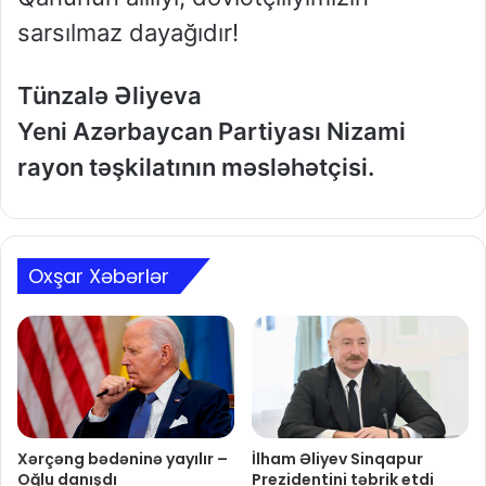
sarsılmaz dayağıdır!
Tünzalə Əliyeva
Yeni Azərbaycan Partiyası Nizami
rayon təşkilatının məsləhətçisi.
Oxşar Xəbərlər
Xərçəng bədəninə yayılır –
İlham Əliyev Sinqapur
Oğlu danışdı
Prezidentini təbrik etdi