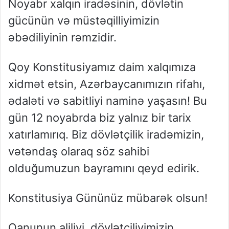
Noyabr xalqın iradəsinin, dövlətin
gücünün və müstəqilliyimizin
əbədiliyinin rəmzidir.
Qoy Konstitusiyamız daim xalqımıza
xidmət etsin, Azərbaycanımızın rifahı,
ədaləti və sabitliyi naminə yaşasın! Bu
gün 12 noyabrda biz yalnız bir tarix
xatırlamırıq. Biz dövlətçilik iradəmizin,
vətəndaş olaraq söz sahibi
olduğumuzun bayramını qeyd edirik.
Konstitusiya Gününüz mübarək olsun!
Qanunun aliliyi, dövlətçiliyimizin